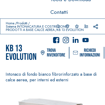
Contatti
Prodotti in primo piano
download
home
Home
Prodotti
Sistema INTONACATURA E COSTRUZIONE
PRODOTTI A BASE CALCE AEREA
KB 13 EVOLUTION
KB 13
Trova
Richiedi
EVOLUTION
rivenditore
informazioni
Intonaco di fondo bianco fibrorinforzato a base di
Sistema POSA PAVIMENTI E
Sistema FASSACO
calce aerea, per interni ed esterni
RIVESTIMENTI
PITTURE
–
AQUAZ
IMPERMEABILIZZA
SICURA G3
®
IP
NTI
Idropittura deco
AQUAZIP ONE PRO
ultra opaca ad e