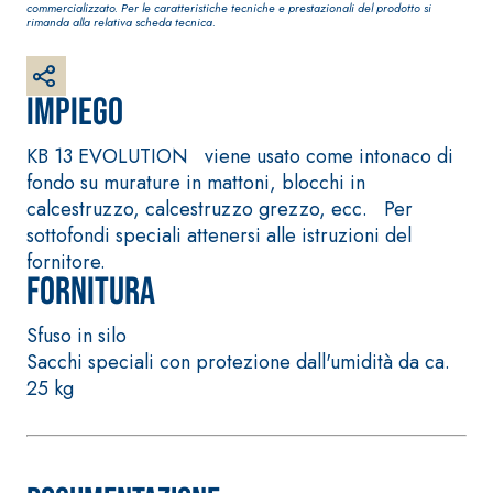
commercializzato. Per le caratteristiche tecniche e prestazionali del prodotto si
bianco fibrorinforzato a
rimanda alla relativa scheda tecnica.
base di calce aerea,
per interni ed esterni
Impiego
KB 13 EVOLUTION viene usato come intonaco di
fondo su murature in mattoni, blocchi in
calcestruzzo, calcestruzzo grezzo, ecc. Per
sottofondi speciali attenersi alle istruzioni del
fornitore.
Fornitura
Sfuso in silo
Sistema RIPRISTINO DEL
Sistema POSA PAVI
CALCESTRUZZO
RIVESTIMENTI
Sacchi speciali con protezione dall'umidità da ca.
PRODOTTI TIXOTROPICI
FASSAFLOOR – FO
25 kg
POSA
GEOACTIVE R4 40
FASSAFLOOR LA 8
Malta rapida contenente
Lisciatura autoliv
speciali leganti
a base di anidrit