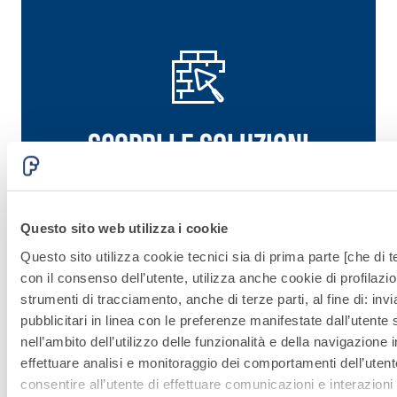
Scopri le soluzioni
correlate di Fassa
Bortolo
Questo sito web utilizza i cookie
Questo sito utilizza cookie tecnici sia di prima parte [che di te
Vai alle soluzioni
con il consenso dell’utente, utilizza anche cookie di profilazio
strumenti di tracciamento, anche di terze parti, al fine di: in
pubblicitari in linea con le preferenze manifestate dall’utente
nell’ambito dell’utilizzo delle funzionalità e della navigazione i
Sistema
effettuare analisi e monitoraggio dei comportamenti dell’utente
INTONACATU
consentire all’utente di effettuare comunicazioni e interazioni 