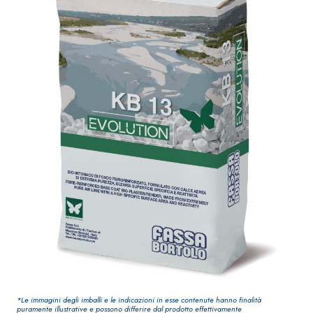
Guaina
qualità per inter
impermeabilizzante
elastica
monocomponente
polimero cementizia
Sistema INTONACATURA E
Sistema GYPSOTE
COSTRUZIONE
LASTRE
PRODOTTI A BASE CALCE
AEREA
®
GYPSOTECH
Gyp
M TIPO DEFH1IR
Lastra in carton
KB 13 EVOLUTION
*Le immagini degli imballi e le indicazioni in esse contenute hanno finalità
Intonaco di fondo
puramente illustrative e possono differire dal prodotto effettivamente