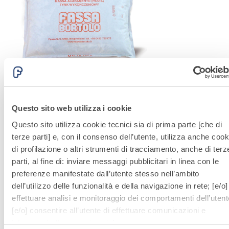
Questo sito web utilizza i cookie
Sistema INTONACATURA E COSTRUZIONE
PRODOTTI A BASE CALCE AEREA
Questo sito utilizza cookie tecnici sia di prima parte [che di
terze parti] e, con il consenso dell’utente, utilizza anche cook
MALTA FINA
di profilazione o altri strumenti di tracciamento, anche di terz
Malta fine a base di calce per intonaci interni
parti, al fine di: inviare messaggi pubblicitari in linea con le
preferenze manifestate dall’utente stesso nell’ambito
M
dell’utilizzo delle funzionalità e della navigazione in rete; [e/o]
i
effettuare analisi e monitoraggio dei comportamenti dell’utent
[e/o] consentire all’utente di effettuare comunicazioni e
interazioni attraverso i social.