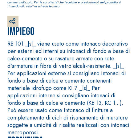
commercializzato. Per le caratteristiche tecniche e prestazionali del prodotto si
fibrorinforzato a
rimanda alla relativa scheda tecnica.
base di calce
aerea, per interni
ed esterni
Impiego
RB 101 _|s|_ viene usato come intonaco decorativo
per esterni ed interni su intonaci di fondo a base di
calce-cemento o su rasature armate con rete
d'armatura in fibra di vetro alcali-resistente. _|s|_
Per applicazioni esterne si consigliano intonaci di
Sistema POSA
fondo a base di calce e cemento contenenti
Sistema RIPRISTINO
PAVIMENTI E
DEL CALCESTRUZZO
RIVESTIMENTI
materiale idrofugo come KI 7. _|s|_ Per
PRODOTTI
FASSAFLOOR –
applicazioni interne si consigliano intonaci di
TIXOTROPICI
FONDI DI POSA
fondo a base di calce e cemento (KB 13, KC 1...).
GEOACTIVE R4 40
FASSAFLOOR LA 8.
Può essere usato come intonaco di finitura a
Malta rapida
30
Lisciatura
completamento di cicli di risanamento di murature
contenente speciali
autolivellante a
soggette a umidità di risalita realizzati con intonaci
leganti
base di anidrite e
macroporosi.
solfatoresistenti,