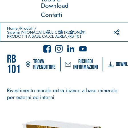
Download
Contatti
Prodotti in primo piano
download
home
Home
Prodotti
Sistema INTONACATURA E COSTRUZIONE
PRODOTTI A BASE CALCE AEREA
RB 101
RB
Trova
Richiedi
Downl
101
rivenditore
informazioni
Sistema
®
Sistema POSA
FASSACOLOUR
Rivestimento murale extra bianco a base minerale
PAVIMENTI E
PITTURE
RIVESTIMENTI
per esterni ed interni
–
SICURA G3
AQU
IMPERMEABILIZ
®
AZIP
Idropittura
ZANTI
decorativa ultra
AQUAZIP ONE PRO
opaca ad elevata
Guaina