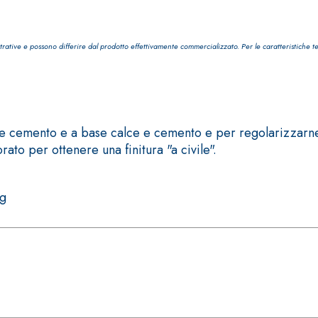
trative e possono differire dal prodotto effettivamente commercializzato. Per le caratteristiche t
TROPICI
Sistema POSA PAVIMENTI E R
ase cemento e a base calce e cemento e per regolarizzarne
FASSAFLOOR LA 8.30
ato per ottenere una finitura "a civile".
sistenti, polimero-
Lisciatura autolivellante 
assivazione, riparazione,
termica per la realizzazi
ambienti interni.
kg