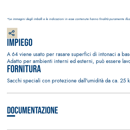
*Le immagini degli imballi e le indicazioni in esse contenute hanno finalità puramente illus
Impiego
Sistema RIPRISTINO DEL CALCESTRUZZO
PRODOTTI TIXO
A 64 viene usato per rasare superfici di intonaci a b
GEOACTIVE R4 40
Adatto per ambienti interni ed esterni, può essere lavor
Malta rapida contenente speciali leganti solfatore
Fornitura
modificata, tixotropica, fibrorinforzata, per la p
rasatura e protezione di strutture in calcestruzzo
Sacchi speciali con protezione dall'umidità da ca. 25 
Documentazione