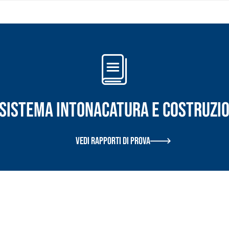
r Sistema INTONACATURA E COSTRUZI
Vedi rapporti di prova
 E RASANTI
draulica naturale NHL 3,5