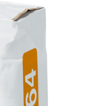
ITTURE
tra opaca ad elevata qualità per interni