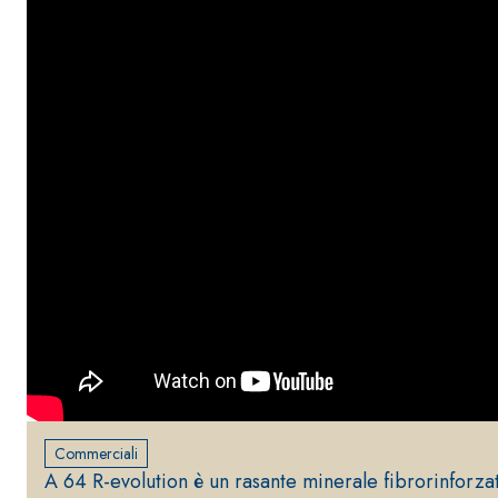
Commerciali
A 64 R-evolution è un rasante minerale fibrorinforzat