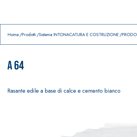
Prodotti in primo piano
download
home
Home
Prodotti
Sistema INTONACATURA E COSTRUZIONE
PRODOT
A 64
Rasante edile a base di calce e cemento bianco