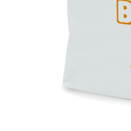
Intonaco di fondo bianco fibrorinforzato a base d
interni ed esterni