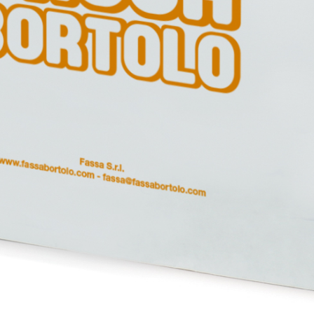
i calce aerea, per
Lastra in cartongesso