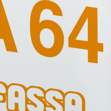
ASE CALCE AEREA
Sistema GYPSOTECH
LAS
®
®
GYPSOTECH
GypsoLIGNUM