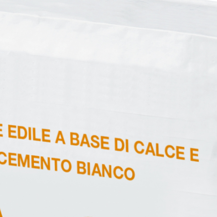
ERMEABILIZZANTI
Sistema FASSACOLOUR
P
®
SICURA G3
nente polimero
Idropittura decorativa ul