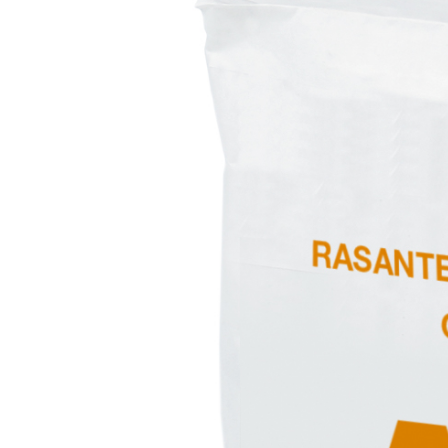
Sistema POSA PAVIMENTI E RIVESTIMENTI
AQUAZIP
– IMP
®
AQUAZIP ONE PRO
Guaina impermeabilizzante elastica monocompo
cementizia