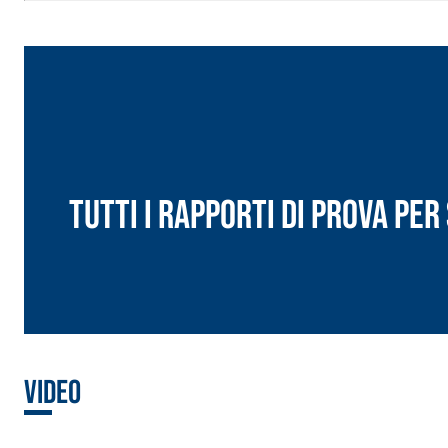
Tutti i rapporti di prova pe
Sistema ISOLAMENTO TERMICO FASSATHERM
COLLANTI
Video
®
A 96 RESPHIRA
Collante-rasante alleggerito, fibrato, con calce i