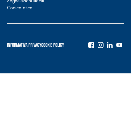
Segnalazioni illeciti
Codice etico
Informativa Privacy
Cookie Policy
Navigazione
articoli