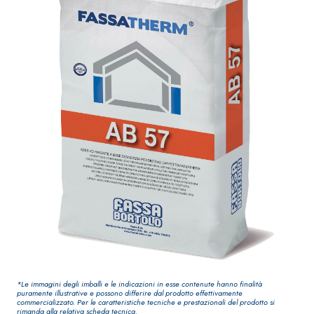
elevata qualità
impermeabilizzante
per interni
elastica
monocomponente
polimero
cementizia
Sistema
®
GYPSOTECH
Sistema
LASTRE
INTONACATURA E
COSTRUZIONE
®
GYPSOTECH
Gy
PRODOTTI A BASE
CALCE AEREA
psoLIGNUM TIPO
Lastra in
DEFH1IR
cartongesso
KB 13 EVOLUTION
*Le immagini degli imballi e le indicazioni in esse contenute hanno finalità
Intonaco di fondo
puramente illustrative e possono differire dal prodotto effettivamente
commercializzato. Per le caratteristiche tecniche e prestazionali del prodotto si
bianco
rimanda alla relativa scheda tecnica.