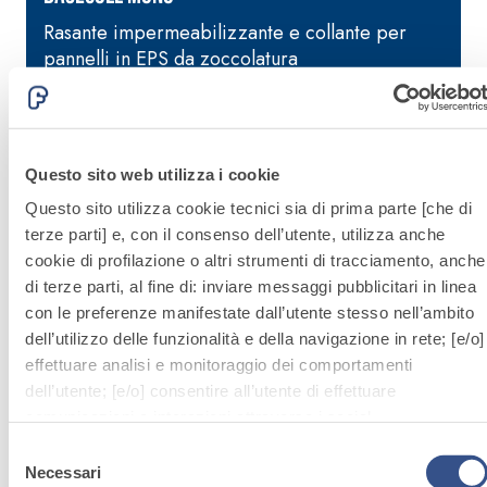
alleggeriti
Rasante impermeabilizzante e collante per
R
pannelli in EPS da zoccolatura
Questo sito web utilizza i cookie
Questo sito utilizza cookie tecnici sia di prima parte [che di
terze parti] e, con il consenso dell’utente, utilizza anche
Sistema
cookie di profilazione o altri strumenti di tracciamento, anche
ISOLAMENTO
di terze parti, al fine di: inviare messaggi pubblicitari in linea
con le preferenze manifestate dall’utente stesso nell’ambito
TERMICO
dell’utilizzo delle funzionalità e della navigazione in rete; [e/o]
effettuare analisi e monitoraggio dei comportamenti
FASSATHERM
dell’utente; [e/o] consentire all’utente di effettuare
comunicazioni e interazioni attraverso i social.
Cliccando sul tasto “
ACCETTA TUTTI
”, l’utente acconsente
Selezione
Scopri di
all’uso di tutti i cookie non tecnici, inclusi quindi quelli di
Necessari
del
più