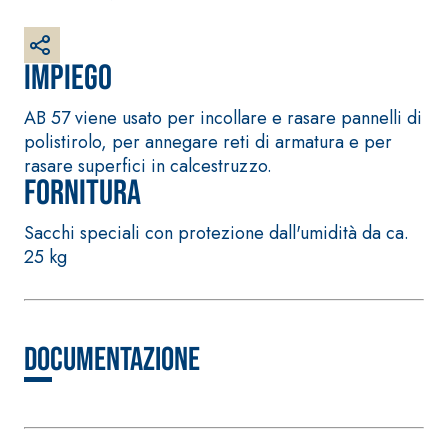
fibrorinforzato a
base di calce
aerea, per interni
Impiego
ed esterni
AB 57 viene usato per incollare e rasare pannelli di
polistirolo, per annegare reti di armatura e per
rasare superfici in calcestruzzo.
Fornitura
Sacchi speciali con protezione dall'umidità da ca.
Sistema POSA
25 kg
PAVIMENTI E
Sistema RIPRISTINO
RIVESTIMENTI
DEL CALCESTRUZZO
FASSAFLOOR –
PRODOTTI
FONDI DI POSA
TIXOTROPICI
FASSAFLOOR LA
GEOACTIVE R4 40
Documentazione
8.30
Lisciatura
Malta rapida
autolivellante a
contenente speciali
base di anidrite
leganti
e quarzo, ad
solfatoresistenti,