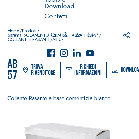
Download
Contatti
Prodotti in primo piano
download
home
Home
Prodotti
®
Sistema ISOLAMENTO TERMICO FASSATHERM
COLLANTI E RASANTI
AB 57
AB
Trova
Richiedi
Downloa
57
rivenditore
informazioni
Sistema
®
FASSACOLOUR
Sistema POSA
Collante-Rasante a base cementizia bianco
PITTURE
PAVIMENTI E
RIVESTIMENTI
SICURA G3
–
AQU
IMPERMEABILIZ
Idropittura
®
AZIP
ZANTI
decorativa ultra
AQUAZIP ONE PRO
opaca ad
Guaina