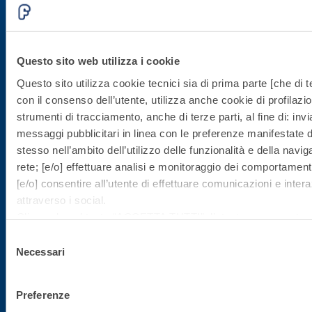
Iscriviti alla newsletter
Questo sito web utilizza i cookie
Rimani aggiornato con le ultime novità di Fassa Bortolo
Questo sito utilizza cookie tecnici sia di prima parte [che di te
con il consenso dell’utente, utilizza anche cookie di profilazio
strumenti di tracciamento, anche di terze parti, al fine di: invi
messaggi pubblicitari in linea con le preferenze manifestate d
stesso nell’ambito dell’utilizzo delle funzionalità e della navig
rete; [e/o] effettuare analisi e monitoraggio dei comportamenti
[e/o] consentire all’utente di effettuare comunicazioni e intera
Sede direzionale
attraverso i social.
Cliccando sul tasto “
ACCETTA TUTTI
”, l’utente acconsente al
i cookie non tecnici, inclusi quindi quelli di profilazione, analiti
Selezione
Fassa S.r.l.
consenso è facoltativo e può essere revocato in qualsiasi m
Necessari
del
via Lazzaris, 3
Se l’utente desidera gestire le proprie preferenze può cliccare
consenso
31027 Spresiano (TV)
basso a sinistra (accessibile in ogni momento dal sito).
Preferenze
Tel. +39.0422.7222
Per sapere di più sui cookie che usiamo può accedere alla
C