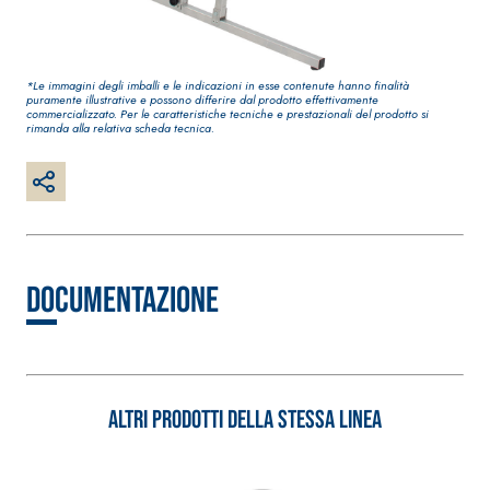
bianco fibrorinforzato
a base di calce aerea,
per interni ed esterni
*Le immagini degli imballi e le indicazioni in esse contenute hanno finalità
puramente illustrative e possono differire dal prodotto effettivamente
commercializzato. Per le caratteristiche tecniche e prestazionali del prodotto si
rimanda alla relativa scheda tecnica.
Documentazione
Sistema RIPRISTINO DEL
Sistema POSA PAVIM
CALCESTRUZZO
RIVESTIMENTI
PRODOTTI TIXOTROPICI
FASSAFLOOR – FON
POSA
GEOACTIVE R4 40
Altri prodotti della stessa linea
FASSAFLOOR LA 8.
Malta rapida
Lisciatura autoliv
contenente speciali
a base di anidrite
leganti solfatoresistenti,