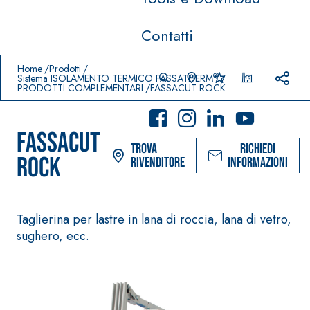
Contatti
Prodotti in primo piano
download
home
Home
Prodotti
®
Sistema ISOLAMENTO TERMICO FASSATHERM
PRODOTTI COMPLEMENTARI
FASSACUT ROCK
FASSACUT
Trova
Richiedi
ROCK
rivenditore
informazioni
Taglierina per lastre in lana di roccia, lana di vetro,
Sistema POSA PAVIMENTI E
Sistema FASSACOL
sughero, ecc.
RIVESTIMENTI
PITTURE
–
AQUA
IMPERMEABILIZZA
SICURA G3
®
ZIP
NTI
Idropittura decor
AQUAZIP ONE PRO
ultra opaca ad el