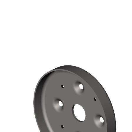
Sistema RIPRISTINO DEL CALCESTRUZZO
PRODOTTI TIXO
GEOACTIVE R4 40
Malta rapida contenente speciali leganti solfatore
modificata, tixotropica, fibrorinforzata, per la p
rasatura e protezione di strutture in calcestruzzo