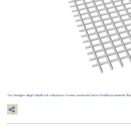
*Le immagini degli imballi e le indicazioni in esse contenute hanno finalità puramente illus
Sistema INTONACATURA E COSTRUZIONE
PRODOTTI A B
KB 13 EVOLUTION