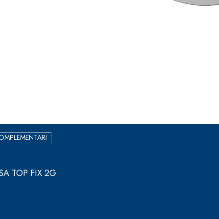
OMPLEMENTARI
ASSA TOP FIX 2G
 E RASANTI
draulica naturale NHL 3,5