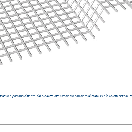
trative e possono differire dal prodotto effettivamente commercializzato. Per le caratteristiche t
ASE CALCE AEREA
Sistema GYPSOTECH
LAS
®
®
GYPSOTECH
GypsoLIGNUM