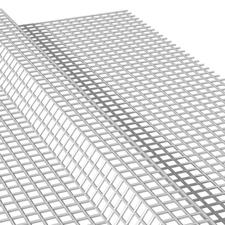
ERMEABILIZZANTI
Sistema FASSACOLOUR
P
®
SICURA G3
nente polimero
Idropittura decorativa ul