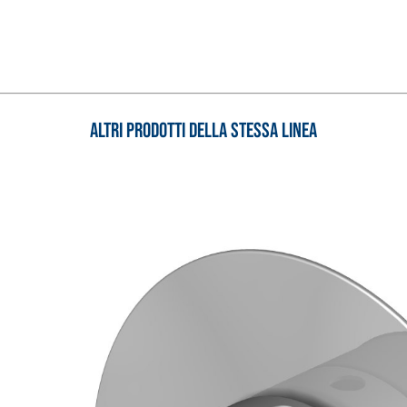
i calce aerea, per
Lastra in cartongesso
Altri prodotti della stessa linea