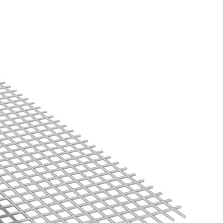
ITTURE
tra opaca ad elevata qualità per interni