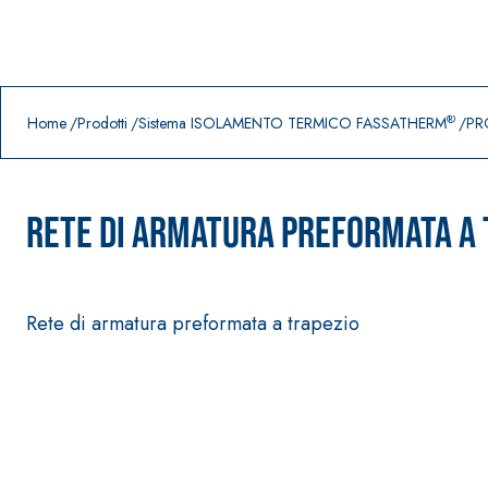
Prodotti in primo piano
download
home
®
Home
Prodotti
Sistema ISOLAMENTO TERMICO FASSATHERM
PR
RETE DI ARMATURA PREFORMATA A 
Rete di armatura preformata a trapezio