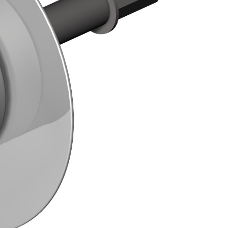
IVESTIMENTI
FASSAFLOOR – FONDI DI POSA
a base di anidrite e quarzo, ad alta conducibilità
one di massetti radianti a basso spessore in