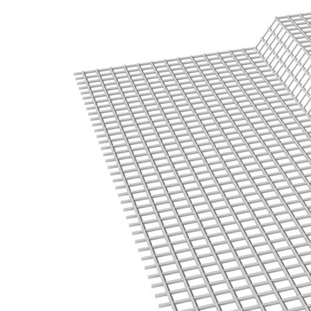
Sistema POSA PAVIMENTI E RIVESTIMENTI
AQUAZIP
– IMP
®
AQUAZIP ONE PRO
Guaina impermeabilizzante elastica monocompo
cementizia