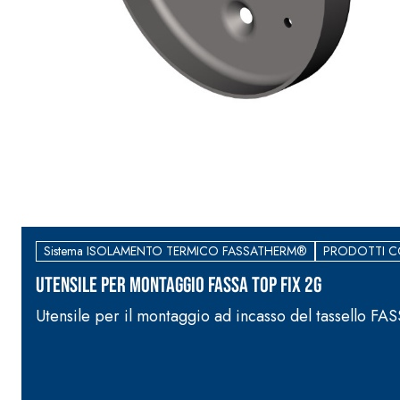
Sistema ISOLAMENTO TERMICO FASSATHERM®
PRODOTTI C
UTENSILE PER MONTAGGIO FASSA TOP FIX 2G
Utensile per il montaggio ad incasso del tassello F
Sistema ISOLAMENTO TERMICO FASSATHERM
COLLANTI
®
A 96 RESPHIRA
Collante-rasante alleggerito, fibrato, con calce i