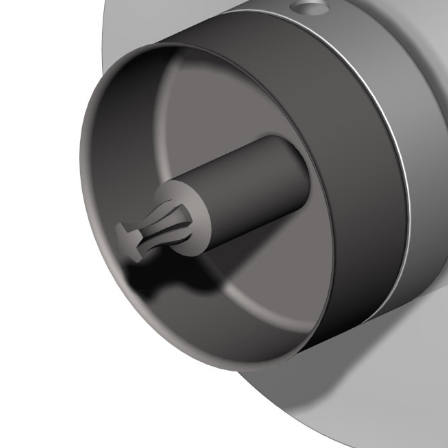
TROPICI
Sistema POSA PAVIMENTI E R
FASSAFLOOR LA 8.30
sistenti, polimero-
Lisciatura autolivellante 
assivazione, riparazione,
termica per la realizzazi
ambienti interni.