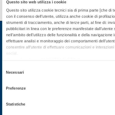
Questo sito web utilizza i cookie
Scopri di
Questo sito utilizza cookie tecnici sia di prima parte [che di te
più
con il consenso dell’utente, utilizza anche cookie di profilazio
strumenti di tracciamento, anche di terze parti, al fine di: in
pubblicitari in linea con le preferenze manifestate dall’utente
nell’ambito dell’utilizzo delle funzionalità e della navigazione i
effettuare analisi e monitoraggio dei comportamenti dell’utente
Iscriviti alla newsletter
consentire all’utente di effettuare comunicazioni e interazioni 
social.
Rimani aggiornato con le ultime novità di Fassa Bortolo
Cliccando sul tasto “
ACCETTA TUTTI
”, l’utente acconsente al
i cookie non tecnici, inclusi quindi quelli di profilazione, analiti
Selezione
consenso è facoltativo e può essere revocato in qualsiasi m
Necessari
del
Se l’utente desidera gestire le proprie preferenze può cliccare
consenso
basso a sinistra (accessibile in ogni momento dal sito).
Preferenze
Per sapere di più sui cookie che usiamo può accedere alla
C
POLICY
.
Cliccando sul bottone "RIFIUTA" l’utente non presta il consen
Statistiche
Sede direzionale
dei cookie che richiedono il consenso, mantenendo le impost
default (solo cookie tecnici attivi).