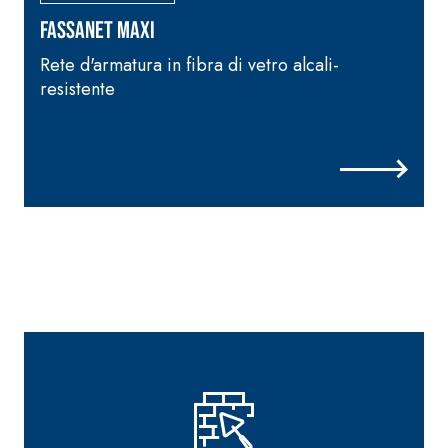
R
inerti alleggeriti
FASSANET MAXI
f
Rete d'armatura in fibra di vetro alcali-
i
resistente