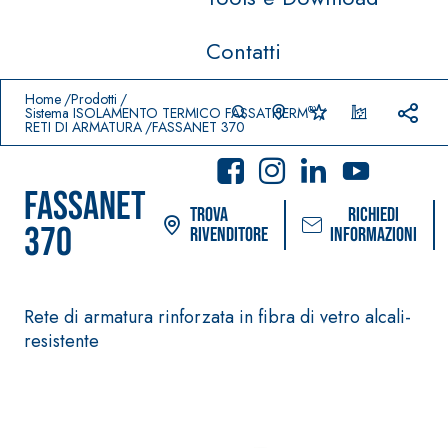
Contatti
Prodotti in primo piano
download
home
Home
Prodotti
®
Sistema ISOLAMENTO TERMICO FASSATHERM
RETI DI ARMATURA
FASSANET 370
FASSANET
Trova
Richiedi
370
rivenditore
informazioni
Rete di armatura rinforzata in fibra di vetro alcali-
Sistema POSA PAVIMENTI E
Sistema FASSACOL
resistente
RIVESTIMENTI
PITTURE
–
AQUA
IMPERMEABILIZZA
SICURA G3
®
ZIP
NTI
Idropittura decor
AQUAZIP ONE PRO
ultra opaca ad el