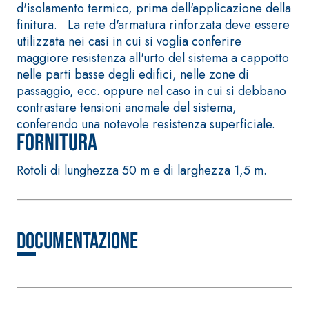
bianco fibrorinforzato
d'isolamento termico, prima dell'applicazione della
a base di calce aerea,
finitura. La rete d'armatura rinforzata deve essere
per interni ed esterni
utilizzata nei casi in cui si voglia conferire
maggiore resistenza all'urto del sistema a cappotto
nelle parti basse degli edifici, nelle zone di
passaggio, ecc. oppure nel caso in cui si debbano
contrastare tensioni anomale del sistema,
conferendo una notevole resistenza superficiale.
Fornitura
Rotoli di lunghezza 50 m e di larghezza 1,5 m.
Sistema RIPRISTINO DEL
Sistema POSA PAVIM
CALCESTRUZZO
RIVESTIMENTI
PRODOTTI TIXOTROPICI
FASSAFLOOR – FON
Documentazione
POSA
GEOACTIVE R4 40
FASSAFLOOR LA 8.
Malta rapida
Lisciatura autoliv
contenente speciali
a base di anidrit
leganti solfatoresistenti,