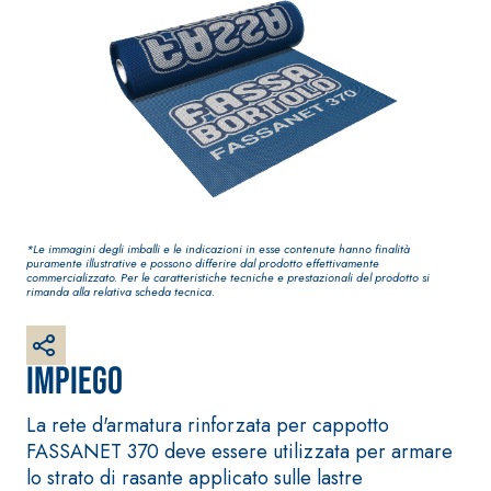
Guaina
qualità per intern
impermeabilizzante
elastica
monocomponente
polimero cementizia
*Le immagini degli imballi e le indicazioni in esse contenute hanno finalità
puramente illustrative e possono differire dal prodotto effettivamente
commercializzato. Per le caratteristiche tecniche e prestazionali del prodotto si
rimanda alla relativa scheda tecnica.
Sistema INTONACATURA E
Sistema GYPSOTEC
Impiego
COSTRUZIONE
LASTRE
PRODOTTI A BASE CALCE
AEREA
®
GYPSOTECH
Gyps
La rete d'armatura rinforzata per cappotto
UM TIPO DEFH1IR
Lastra in cartong
KB 13 EVOLUTION
FASSANET 370 deve essere utilizzata per armare
Intonaco di fondo
lo strato di rasante applicato sulle lastre