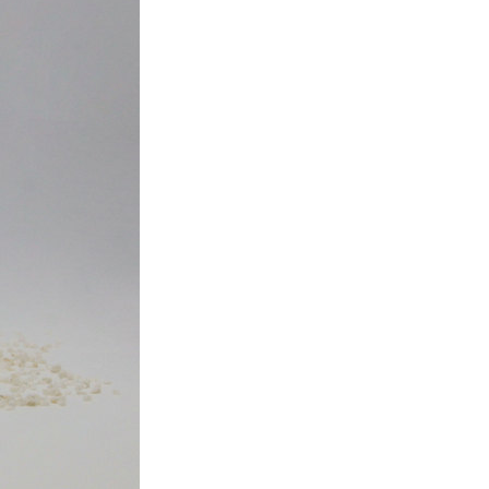
ITTURE
tra opaca ad elevata qualità per interni