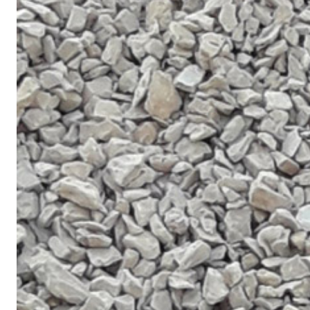
Sistema RIPRISTINO DEL CALCESTRUZZO
PRODOTTI TIXO
GEOACTIVE R4 40
Malta rapida contenente speciali leganti solfatore
modificata, tixotropica, fibrorinforzata, per la p
rasatura e protezione di strutture in calcestruzzo