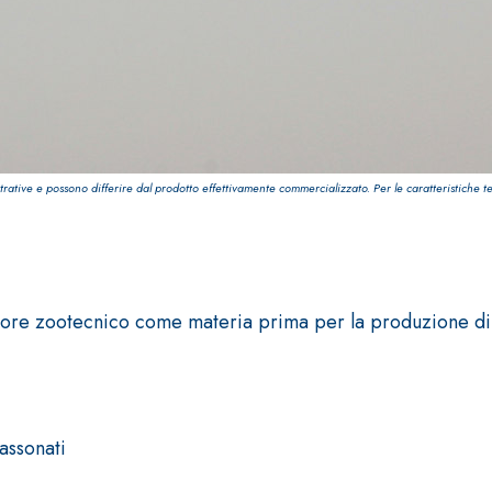
trative e possono differire dal prodotto effettivamente commercializzato. Per le caratteristiche t
ttore zootecnico come materia prima per la produzione di m
ASE CALCE AEREA
Sistema GYPSOTECH
LAS
®
assonati
®
GYPSOTECH
GypsoLIGNUM