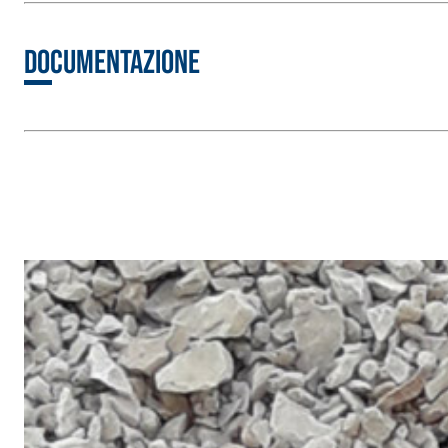
Intonaco di fondo bianco fibrorinforzato a base d
interni ed esterni
Documentazione