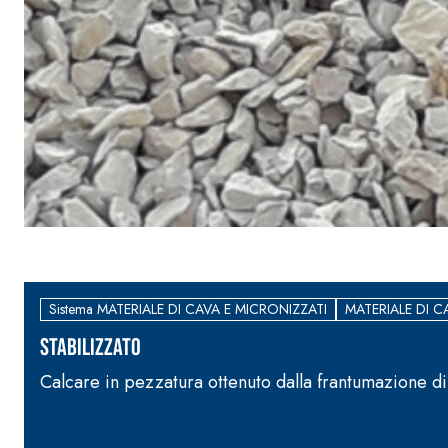
Sistema MATERIALE DI CAVA E MICRONIZZATI
MATERIALE DI C
STABILIZZATO
Calcare in pezzatura ottenuto dalla frantumazione di
Sistema ISOLAMENTO TERMICO FASSATHERM
COLLANTI
®
A 96 RESPHIRA
Collante-rasante alleggerito, fibrato, con calce i