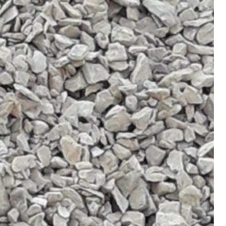
IVESTIMENTI
FASSAFLOOR – FONDI DI POSA
a base di anidrite e quarzo, ad alta conducibilità
one di massetti radianti a basso spessore in