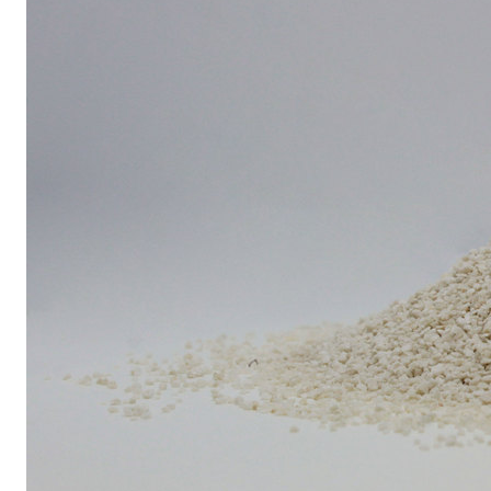
Sistema POSA PAVIMENTI E RIVESTIMENTI
AQUAZIP
– IMP
®
AQUAZIP ONE PRO
Guaina impermeabilizzante elastica monocompo
cementizia