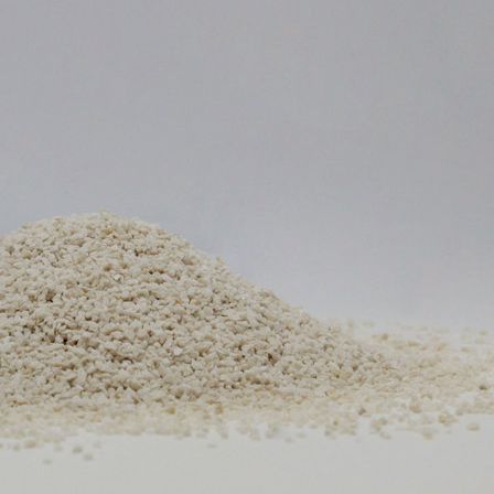
ERMEABILIZZANTI
Sistema FASSACOLOUR
P
®
SICURA G3
nente polimero
Idropittura decorativa ul