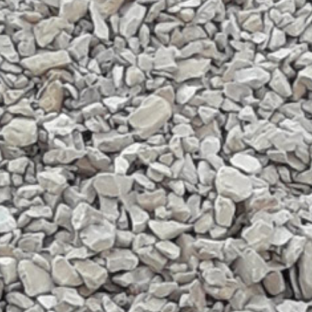
TROPICI
Sistema POSA PAVIMENTI E R
FASSAFLOOR LA 8.30
sistenti, polimero-
Lisciatura autolivellante 
assivazione, riparazione,
termica per la realizzazi
ambienti interni.