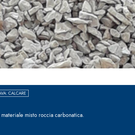
AVA: CALCARE
 materiale misto roccia carbonatica.
 E RASANTI
draulica naturale NHL 3,5