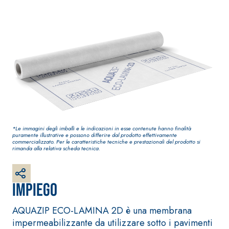
impermeabilizzante
elastica
monocomponente
polimero cementizia
*Le immagini degli imballi e le indicazioni in esse contenute hanno finalità
puramente illustrative e possono differire dal prodotto effettivamente
commercializzato. Per le caratteristiche tecniche e prestazionali del prodotto si
rimanda alla relativa scheda tecnica.
Sistema INTONACATURA
Sistema GYPSOTECH
E COSTRUZIONE
LASTRE
PRODOTTI A BASE
CALCE AEREA
®
Impiego
GYPSOTECH
Gypso
NUM TIPO DEFH1IR
Lastra in cartonge
KB 13 EVOLUTION
AQUAZIP ECO-LAMINA 2D è una membrana
Intonaco di fondo
impermeabilizzante da utilizzare sotto i pavimenti
bianco fibrorinforzato