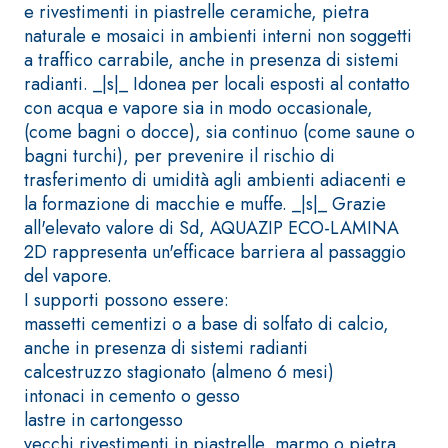
e rivestimenti in piastrelle ceramiche, pietra
a base di calce aerea,
naturale e mosaici in ambienti interni non soggetti
per interni ed esterni
a traffico carrabile, anche in presenza di sistemi
radianti. _|s|_ Idonea per locali esposti al contatto
con acqua e vapore sia in modo occasionale,
(come bagni o docce), sia continuo (come saune o
bagni turchi), per prevenire il rischio di
trasferimento di umidità agli ambienti adiacenti e
la formazione di macchie e muffe. _|s|_ Grazie
all'elevato valore di Sd, AQUAZIP ECO-LAMINA
2D rappresenta un'efficace barriera al passaggio
del vapore.
Sistema RIPRISTINO DEL
Sistema POSA PAVIME
CALCESTRUZZO
E RIVESTIMENTI
I supporti possono essere:
PRODOTTI TIXOTROPICI
FASSAFLOOR – FOND
massetti cementizi o a base di solfato di calcio,
DI POSA
GEOACTIVE R4 40
anche in presenza di sistemi radianti
FASSAFLOOR LA 8.3
Malta rapida
calcestruzzo stagionato (almeno 6 mesi)
Lisciatura
contenente speciali
intonaci in cemento o gesso
autolivellante a ba
leganti
lastre in cartongesso
di anidrite e quarz
solfatoresistenti,
vecchi rivestimenti in piastrelle, marmo o pietra