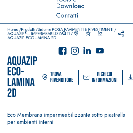
Download
Contatti
Prodotti in primo piano
download
home
Home
Prodotti
Sistema POSA PAVIMENTI E RIVESTIMENTI
®
AQUAZIP
– IMPERMEABILIZZANTI
AQUAZIP ECO-LAMINA 2D
AQUAZIP
ECO-
Trova
Richiedi
LAMINA
rivenditore
informazioni
2D
Sistema POSA PAVIMENTI
Sistema FASSACOLOU
E RIVESTIMENTI
PITTURE
–
AQUA
IMPERMEABILIZZ
SICURA G3
®
ZIP
Eco Membrana impermeabilizzante sotto piastrella
ANTI
Idropittura decora
per ambienti interni
AQUAZIP ONE PRO
ultra opaca ad ele
Guaina
qualità per interni