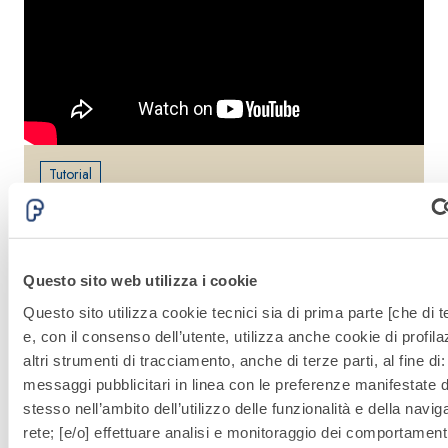
Tutorial
Scopri come posare correttamente AQUAZIP
ECO-LAMINA 2D.
Questo sito web utilizza i cookie
Altri prodotti della stessa linea
Questo sito utilizza cookie tecnici sia di prima parte [che di t
e, con il consenso dell’utente, utilizza anche cookie di profil
altri strumenti di tracciamento, anche di terze parti, al fine di:
messaggi pubblicitari in linea con le preferenze manifestate d
stesso nell’ambito dell’utilizzo delle funzionalità e della navig
rete; [e/o] effettuare analisi e monitoraggio dei comportament