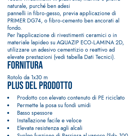
ad alta conducibili
polimero-modificata,
naturale, purché ben adesi
termica per la
tixotropica,
pannelli in fibro-gesso, previa applicazione di
realizzazione di
fibrorinforzata, per la
PRIMER DG74, o fibro-cemento ben ancorati al
massetti radianti a
passivazione,
fondo.
basso spessore in
riparazione, rasatura
Per l'applicazione di rivestimenti ceramici o in
ambienti interni.
e protezione di
materiale lapideo su AQUAZIP ECO-LAMINA 2D,
strutture in
utilizzare un adesivo cementizio o reattivo ad
calcestruzzo
elevate prestazioni (vedi tabella Dati Tecnici).
Fornitura
Sistema ISOLAMENTO
Rotolo da 1x30 m
®
TERMICO FASSATHERM
Plus del prodotto
COLLANTI E RASANTI
A 96 RESPHIRA
Prodotto con elevato contenuto di PE riciclato
Collante-rasante
Permette la posa su fondi umidi
alleggerito, fibrato,
Basso spessore
con calce idraulica
Installazione facile e veloce
naturale NHL 3,5 e
Elevata resistenza agli alcali
speciali inerti
Svolge funzione di Barriera al vapore (Sd> 100