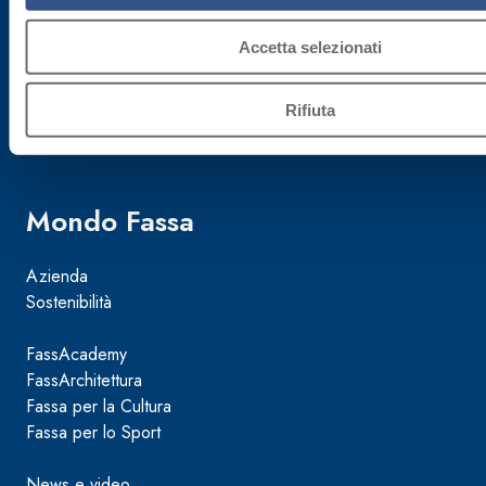
Cap. Soc.
€ 50.000.000,00
Accetta selezionati
Reg. Impr.
Rifiuta
TV 02015890268
Mondo Fassa
Azienda
Sostenibilità
FassAcademy
FassArchitettura
Fassa per la Cultura
Fassa per lo Sport
News e video