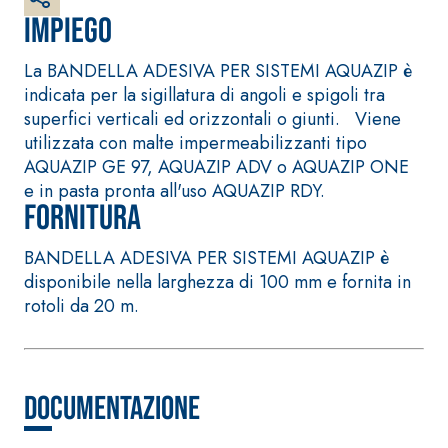
bianco fibrorinforzato a
Impiego
base di calce aerea,
per interni ed esterni
La BANDELLA ADESIVA PER SISTEMI AQUAZIP è
indicata per la sigillatura di angoli e spigoli tra
superfici verticali ed orizzontali o giunti. Viene
utilizzata con malte impermeabilizzanti tipo
AQUAZIP GE 97, AQUAZIP ADV o AQUAZIP ONE
e in pasta pronta all'uso AQUAZIP RDY.
Fornitura
BANDELLA ADESIVA PER SISTEMI AQUAZIP è
disponibile nella larghezza di 100 mm e fornita in
rotoli da 20 m.
Sistema RIPRISTINO DEL
Sistema POSA PAVI
CALCESTRUZZO
RIVESTIMENTI
PRODOTTI TIXOTROPICI
FASSAFLOOR – FO
POSA
GEOACTIVE R4 40
FASSAFLOOR LA 8
Documentazione
Malta rapida contenente
Lisciatura autoliv
speciali leganti
a base di anidrit