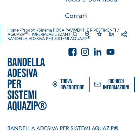
Contatti
Prodotti in primo piano
download
home
Home
Prodotti
Sistema POSA PAVIMENTI E RIVESTIMENTI
®
AQUAZIP
– IMPERMEABILIZZANTI
®
BANDELLA ADESIVA PER SISTEMI AQUAZIP
BANDELLA
ADESIVA
PER
Trova
Richiedi
rivenditore
informazioni
SISTEMI
Sistema POSA PAVIMENTI E
Sistema FASSACOL
AQUAZIP®
RIVESTIMENTI
PITTURE
–
AQUAZ
IMPERMEABILIZZA
SICURA G3
®
IP
NTI
Idropittura decor
BANDELLA ADESIVA PER SISTEMI AQUAZIP®
AQUAZIP ONE PRO
ultra opaca ad e