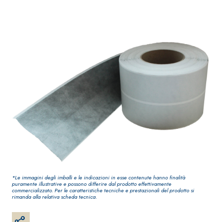
Guaina
qualità per inter
impermeabilizzante
elastica
monocomponente
polimero cementizia
Sistema INTONACATURA E
Sistema GYPSOTEC
COSTRUZIONE
LASTRE
*Le immagini degli imballi e le indicazioni in esse contenute hanno finalità
PRODOTTI A BASE CALCE
puramente illustrative e possono differire dal prodotto effettivamente
AEREA
®
GYPSOTECH
Gyp
commercializzato. Per le caratteristiche tecniche e prestazionali del prodotto si
rimanda alla relativa scheda tecnica.
M TIPO DEFH1IR
Lastra in carton
KB 13 EVOLUTION
Intonaco di fondo