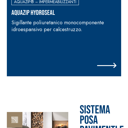
AQUAZIP® – IMPERMEABILIZZANTI
NHL 3,5 e speciali
inerti alleggeriti
AQUAZIP HYDROSEAL
Sigillante poliuretanico monocomponente
idroespansivo per calcestruzzo.
Sistema
POSA