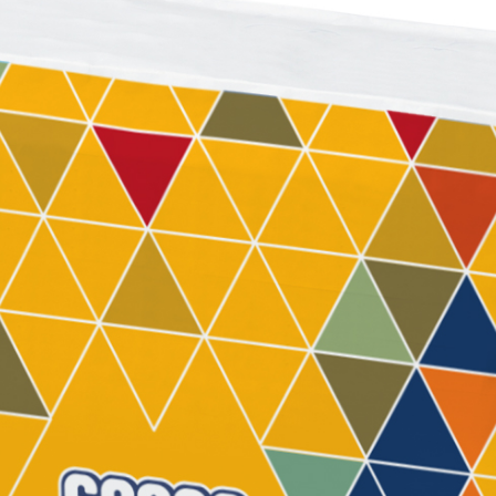
ERMEABILIZZANTI
Sistema FASSACOLOUR
P
®
SICURA G3
nente polimero
Idropittura decorativa ul