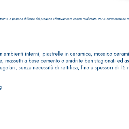
trative e possono differire dal prodotto effettivamente commercializzato. Per le caratteristiche t
TROPICI
Sistema POSA PAVIMENTI E R
 ambienti interni, piastrelle in ceramica, mosaico ceramic
FASSAFLOOR LA 8.30
 massetti a base cemento o anidrite ben stagionati ed asci
sistenti, polimero-
Lisciatura autolivellante 
golari, senza necessità di rettifica, fino a spessori di 15
assivazione, riparazione,
termica per la realizzazi
ambienti interni.
g