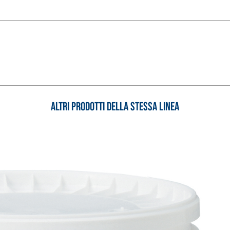
Altri prodotti della stessa linea
 E RASANTI
draulica naturale NHL 3,5