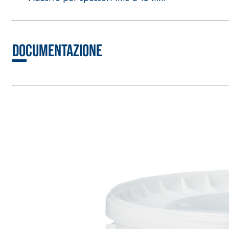
Documentazione
Sistema ISOLAMENTO TERMICO FASSATHERM
COLLANTI
®
A 96 RESPHIRA
Collante-rasante alleggerito, fibrato, con calce i