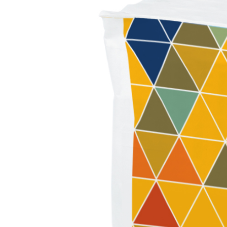
Sistema POSA PAVIMENTI E RIVESTIMENTI
AQUAZIP
– IMP
®
AQUAZIP ONE PRO
Guaina impermeabilizzante elastica monocompo
cementizia