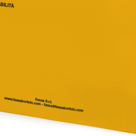
i calce aerea, per
Lastra in cartongesso