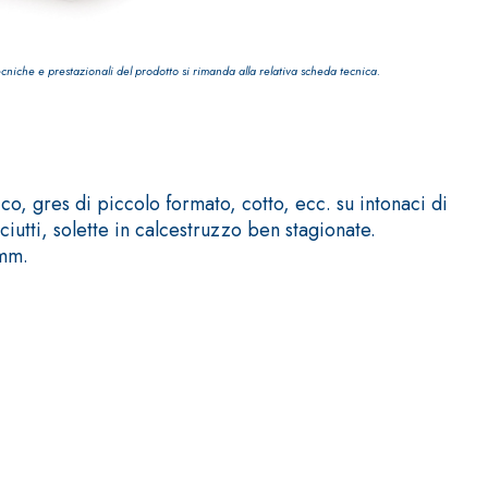
ecniche e prestazionali del prodotto si rimanda alla relativa scheda tecnica.
IVESTIMENTI
FASSAFLOOR – FONDI DI POSA
o, gres di piccolo formato, cotto, ecc. su intonaci di
utti, solette in calcestruzzo ben stagionate.
a base di anidrite e quarzo, ad alta conducibilità
 mm.
one di massetti radianti a basso spessore in