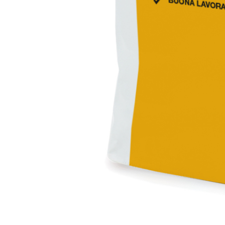
Intonaco di fondo bianco fibrorinforzato a base d
interni ed esterni