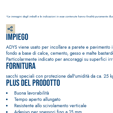
*Le immagini degli imballi e le indicazioni in esse contenute hanno finalità puramente illus
Impiego
Sistema RIPRISTINO DEL CALCESTRUZZO
PRODOTTI TIXO
ADYS viene usato per incollare a parete e pavimento in
GEOACTIVE R4 40
fondo a base di calce, cemento, gesso e malte bastarde,
Malta rapida contenente speciali leganti solfatore
Particolarmente indicato per ancoraggi su superfici irre
modificata, tixotropica, fibrorinforzata, per la p
Fornitura
rasatura e protezione di strutture in calcestruzzo
sacchi speciali con protezione dall'umidità da ca. 25 k
Plus del prodotto
Buona lavorabilità
Tempo aperto allungato
Resistente allo scivolamento verticale
Adesivo per spessori fino a 15 mm