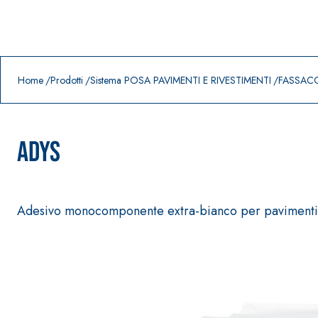
Prodotti in primo piano
download
home
Home
Prodotti
Sistema POSA PAVIMENTI E RIVESTIMENTI
FASSACO
ADYS
Adesivo monocomponente extra-bianco per pavimenti e 