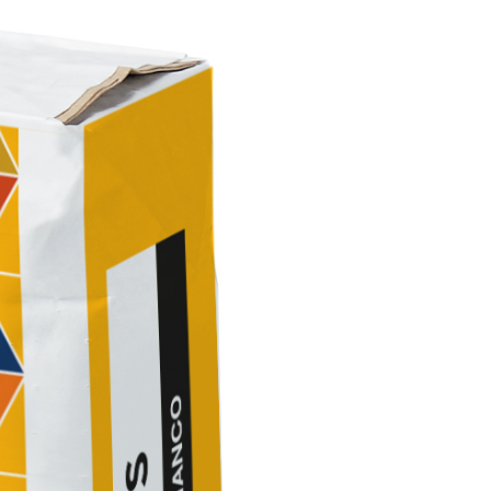
ITTURE
tra opaca ad elevata qualità per interni