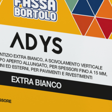
ASE CALCE AEREA
Sistema GYPSOTECH
LAS
®
®
GYPSOTECH
GypsoLIGNUM