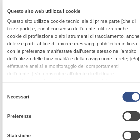
Questo sito web utilizza i cookie
Questo sito utilizza cookie tecnici sia di prima parte [che di
terze parti] e, con il consenso dell’utente, utilizza anche
Sistema POSA PAVIMENTI E RIVESTIMENTI
cookie di profilazione o altri strumenti di tracciamento, anche
FASSACOL – ADESIVI
di terze parti, al fine di: inviare messaggi pubblicitari in linea
FASSACOL LATEX S2
con le preferenze manifestate dall’utente stesso nell’ambito
dell’utilizzo delle funzionalità e della navigazione in rete; [e/o]
Lattice superelastico per adesivi cementizi
effettuare analisi e monitoraggio dei comportamenti
p
dell’utente; [e/o] consentire all’utente di effettuare
comunicazioni e interazioni attraverso i social.
Cliccando sul tasto “
ACCETTA TUTTI
”, l’utente acconsente
Selezione
all’uso di tutti i cookie non tecnici, inclusi quindi quelli di
Necessari
del
profilazione, analitici e social. Il consenso è facoltativo e può
consenso
essere revocato in qualsiasi momento.
Preferenze
Se l’utente desidera gestire le proprie preferenze può
Sistema
cliccare sul tasto in basso a sinistra (accessibile in ogni
momento dal sito).
Statistiche