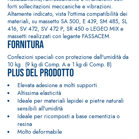
alta
forti sollecitazioni meccaniche e vibrazioni.
polimero-
conducibilità
Altamente indicato, vista l'ottima compatibilità dei
modificata,
termica per la
materiali, su massetto SA 500, E 439, SM 485, SL
tixotropica,
realizzazione
416, SV 472, SV 472 P, SR 450 o LEGEO MIX e
fibrorinforzata, per
di massetti
massetti realizzati con legante FASSACEM.
la passivazione,
radianti a basso
Fornitura
riparazione,
spessore in
rasatura e
ambienti
Confezioni speciali con protezione dall'umidità da
protezione di
interni.
10 kg (9 kg di Comp. A e 1 kg di Comp. B)
strutture in
Sistema
Plus del prodotto
calcestruzzo
ISOLAMENTO
®
TERMICO
FASSATHERM
Elevata adesione a molti supporti
COLLANTI E RASANTI
Altissima elasticità
A 96 RESPHIRA
Ideale per materiali lapidei e pietre naturali
Collante-rasante
sensibili all'umidità
alleggerito, fibrato,
Ideale per ricomposti a base cementizia o
con calce idraulica
resina
naturale NHL 3,5 e
Molto deformabile
speciali inerti