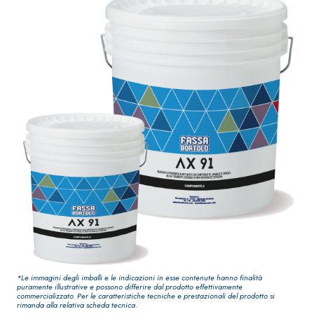
elevata qualità
impermeabilizzante
per interni
elastica
monocomponente
polimero
cementizia
Sistema
®
GYPSOTECH
Sistema
LASTRE
INTONACATURA E
COSTRUZIONE
®
GYPSOTECH
Gy
PRODOTTI A BASE
CALCE AEREA
psoLIGNUM TIPO
Lastra in
DEFH1IR
cartongesso
KB 13 EVOLUTION
*Le immagini degli imballi e le indicazioni in esse contenute hanno finalità
puramente illustrative e possono differire dal prodotto effettivamente
Intonaco di fondo
commercializzato. Per le caratteristiche tecniche e prestazionali del prodotto si
rimanda alla relativa scheda tecnica.
bianco