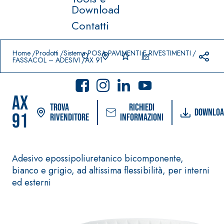
Download
Contatti
Prodotti in primo piano
download
home
Home
Prodotti
Sistema POSA PAVIMENTI E RIVESTIMENTI
FASSACOL – ADESIVI
AX 91
AX
Trova
Richiedi
Downloa
91
rivenditore
informazioni
Sistema
®
FASSACOLOUR
Sistema POSA
Adesivo epossipoliuretanico bicomponente,
PITTURE
PAVIMENTI E
RIVESTIMENTI
bianco e grigio, ad altissima flessibilità, per interni
SICURA G3
–
ed esterni
AQU
IMPERMEABILIZ
Idropittura
®
AZIP
ZANTI
decorativa ultra
AQUAZIP ONE PRO
opaca ad
Guaina