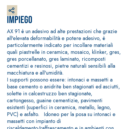
fibrorinforzato a
base di calce
Impiego
aerea, per interni
ed esterni
AX 91 è un adesivo ad alte prestazioni che grazie
all'elevata deformabilità e potere adesivo, è
particolarmente indicato per incollare materiali
quali piastrelle in ceramica, mosaico, klinker, gres,
gres porcellanato, gres laminato, ricomposti
cementizi e resinosi, pietre naturali sensibili alla
Sistema POSA
macchiatura e all'umidità.
PAVIMENTI E
Sistema RIPRISTINO
RIVESTIMENTI
I supporti possono essere: intonaci e massetti a
DEL CALCESTRUZZO
FASSAFLOOR –
base cemento o anidrite ben stagionati ed asciutti,
PRODOTTI
FONDI DI POSA
TIXOTROPICI
solette in calcestruzzo ben stagionate,
FASSAFLOOR LA
cartongesso, guaine cementizie, pavimenti
GEOACTIVE R4 40
8.30
Lisciatura
esistenti (superfici in ceramica, metallo, legno,
Malta rapida
autolivellante a
PVC) e asfalto. Idoneo per la posa su intonaci e
contenente speciali
base di anidrite
massetti con impianto di
leganti
e quarzo, ad
riscaldamento/raffrescamento e in ambienti con
solfatoresistenti,