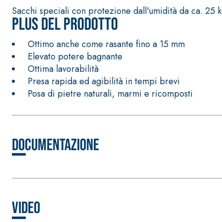
Sacchi speciali con protezione dall'umidità da ca. 25 
Plus del prodotto
Ottimo anche come rasante fino a 15 mm
Elevato potere bagnante
Ottima lavorabilità
Presa rapida ed agibilità in tempi brevi
Posa di pietre naturali, marmi e ricomposti
Documentazione
Sistema ISOLAMENTO TERMICO FASSATHERM
COLLANTI
®
Video
A 96 RESPHIRA
Collante-rasante alleggerito, fibrato, con calce i