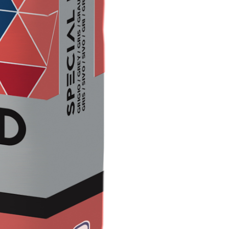
TRE
 TIPO DEFH1IR