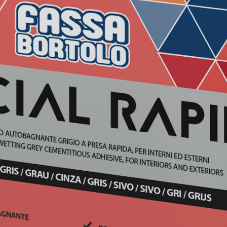
ASE CALCE AEREA
Sistema GYPSOTECH
LAS
®
®
GYPSOTECH
GypsoLIGNUM