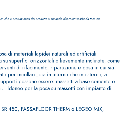
ecniche e prestazionali del prodotto si rimanda alla relativa scheda tecnica.
IVESTIMENTI
FASSAFLOOR – FONDI DI POSA
di materiali lapidei naturali ed artificiali
 su superfici orizzontali o lievemente inclinate, come
a base di anidrite e quarzo, ad alta conducibilità
rventi di rifacimento, riparazione e posa in cui sia
one di massetti radianti a basso spessore in
o per incollare, sia in interno che in esterno, a
 supporti possono essere: massetti a base cemento o
nti. Idoneo per la posa su massetti con impianto di
2 PRO, SR 450, FASSAFLOOR THERM o LEGEO MIX,