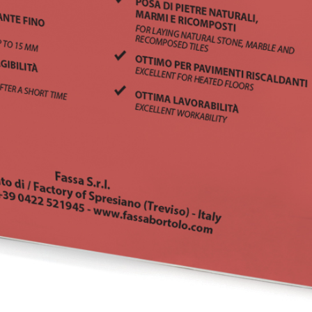
i calce aerea, per
Lastra in cartongesso