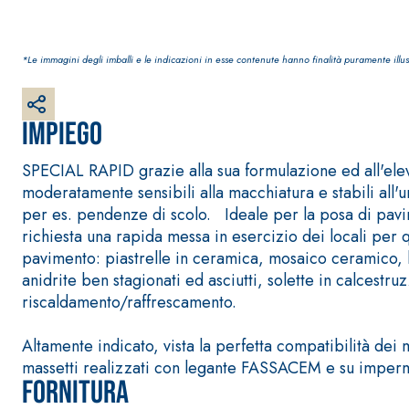
*Le immagini degli imballi e le indicazioni in esse contenute hanno finalità puramente illus
Impiego
Sistema RIPRISTINO DEL CALCESTRUZZO
PRODOTTI TIXO
SPECIAL RAPID grazie alla sua formulazione ed all'eleva
GEOACTIVE R4 40
moderatamente sensibili alla macchiatura e stabili all
Malta rapida contenente speciali leganti solfatore
per es. pendenze di scolo. Ideale per la posa di pavim
modificata, tixotropica, fibrorinforzata, per la p
richiesta una rapida messa in esercizio dei locali per 
rasatura e protezione di strutture in calcestruzzo
pavimento: piastrelle in ceramica, mosaico ceramico, k
anidrite ben stagionati ed asciutti, solette in calcest
riscaldamento/raffrescamento.
Altamente indicato, vista la perfetta compatibilit
massetti realizzati con legante FASSACEM e su imperm
Fornitura