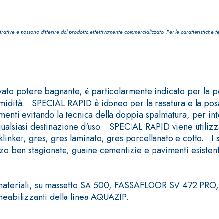
trative e possono differire dal prodotto effettivamente commercializzato. Per le caratteristiche t
TROPICI
Sistema POSA PAVIMENTI E R
to potere bagnante, è particolarmente indicato per la posa 
FASSAFLOOR LA 8.30
'umidità. SPECIAL RAPID è idoneo per la rasatura e la posa
sistenti, polimero-
Lisciatura autolivellante 
enti evitando la tecnica della doppia spalmatura, per inte
assivazione, riparazione,
termica per la realizzazi
qualsiasi destinazione d'uso. SPECIAL RAPID viene utilizzat
ambienti interni.
linker, gres, gres laminato, gres porcellanato e cotto. I
ruzzo ben stagionate, guaine cementizie e pavimenti esiste
à dei materiali, su massetto SA 500, FASSAFLOOR SV 47
eabilizzanti della linea AQUAZIP.