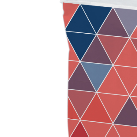
Sistema POSA PAVIMENTI E RIVESTIMENTI
AQUAZIP
– IMP
®
AQUAZIP ONE PRO
Guaina impermeabilizzante elastica monocompo
cementizia