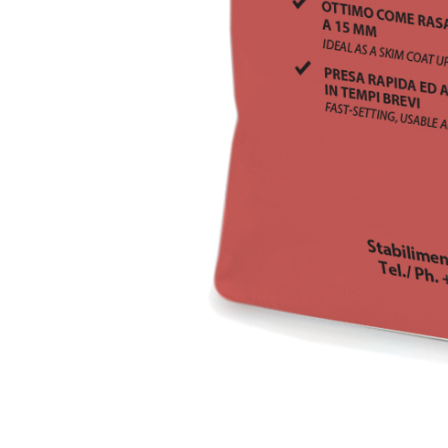
Intonaco di fondo bianco fibrorinforzato a base d
interni ed esterni