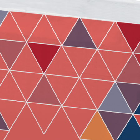
ERMEABILIZZANTI
Sistema FASSACOLOUR
P
®
SICURA G3
nente polimero
Idropittura decorativa ul