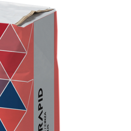
ITTURE
tra opaca ad elevata qualità per interni