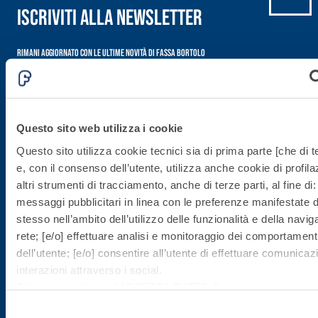
Iscriviti alla newsletter
alleggeriti
Rimani aggiornato con le ultime novità di Fassa Bortolo
Questo sito web utilizza i cookie
Questo sito utilizza cookie tecnici sia di prima parte [che di t
e, con il consenso dell’utente, utilizza anche cookie di profil
altri strumenti di tracciamento, anche di terze parti, al fine di:
Sede direzionale
messaggi pubblicitari in linea con le preferenze manifestate d
stesso nell’ambito dell’utilizzo delle funzionalità e della navig
Fassa S.r.l.
rete; [e/o] effettuare analisi e monitoraggio dei comportament
via Lazzaris, 3
dell’utente; [e/o] consentire all’utente di effettuare comunicaz
31027 Spresiano (TV)
interazioni attraverso i social.
Cliccando sul tasto “
ACCETTA TUTTI
”, l’utente acconsente a
Tel. +39.0422.7222
tutti i cookie non tecnici, inclusi quindi quelli di profilazione, an
Fax +39.0422.887509
Selezione