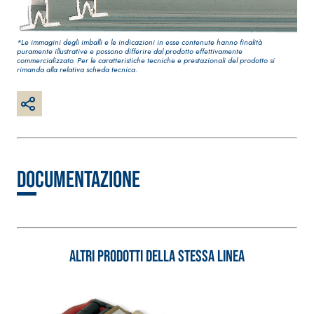
qualità per interni
impermeabilizzante
elastica
*Le immagini degli imballi e le indicazioni in esse contenute hanno finalità
monocomponente
puramente illustrative e possono differire dal prodotto effettivamente
commercializzato. Per le caratteristiche tecniche e prestazionali del prodotto si
polimero cementizia
rimanda alla relativa scheda tecnica.
Documentazione
Sistema INTONACATURA
Sistema GYPSOTECH
E COSTRUZIONE
LASTRE
PRODOTTI A BASE
Altri prodotti della stessa linea
CALCE AEREA
®
GYPSOTECH
Gypso
NUM TIPO DEFH1IR
Lastra in cartonge
KB 13 EVOLUTION
Intonaco di fondo
bianco fibrorinforzato