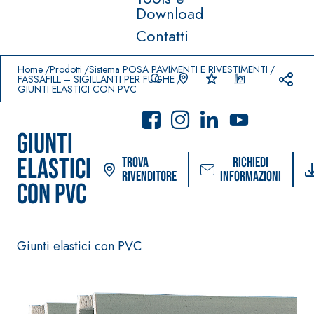
Download
Contatti
Prodotti in primo piano
download
home
Home
Prodotti
Sistema POSA PAVIMENTI E RIVESTIMENTI
FASSAFILL – SIGILLANTI PER FUGHE
GIUNTI ELASTICI CON PVC
GIUNTI
ELASTICI
Trova
Richiedi
rivenditore
informazioni
CON PVC
Sistema POSA PAVIMENTI
Sistema FASSACOLO
E RIVESTIMENTI
PITTURE
Giunti elastici con PVC
–
AQUA
IMPERMEABILIZZ
SICURA G3
®
ZIP
ANTI
Idropittura decora
AQUAZIP ONE PRO
ultra opaca ad ele
Guaina