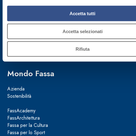
Cap. Soc.
Accetta tutti
€ 50.000.000,00
Accetta selezionati
Reg. Impr.
TV 02015890268
Rifiuta
Mondo Fassa
Azienda
Sostenibilità
FassAcademy
FassArchitettura
Fassa per la Cultura
Fassa per lo Sport