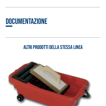
a base di calce aerea,
per interni ed esterni
Documentazione
Altri prodotti della stessa linea
Sistema RIPRISTINO DEL
Sistema POSA PAVIME
CALCESTRUZZO
E RIVESTIMENTI
PRODOTTI TIXOTROPICI
FASSAFLOOR – FON
DI POSA
GEOACTIVE R4 40
FASSAFLOOR LA 8.3
Malta rapida
Lisciatura
contenente speciali
autolivellante a ba
leganti
di anidrite e quarz
solfatoresistenti,