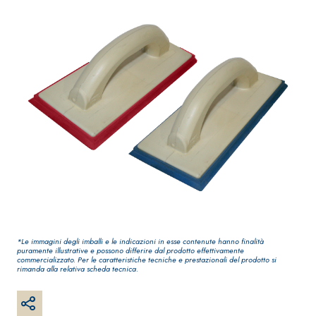
qualità per interni
impermeabilizzante
elastica
monocomponente
polimero cementizia
Sistema INTONACATURA
Sistema GYPSOTECH
E COSTRUZIONE
LASTRE
*Le immagini degli imballi e le indicazioni in esse contenute hanno finalità
PRODOTTI A BASE
puramente illustrative e possono differire dal prodotto effettivamente
CALCE AEREA
®
GYPSOTECH
Gypso
commercializzato. Per le caratteristiche tecniche e prestazionali del prodotto si
rimanda alla relativa scheda tecnica.
NUM TIPO DEFH1IR
Lastra in cartonge
KB 13 EVOLUTION
Intonaco di fondo
bianco fibrorinforzato