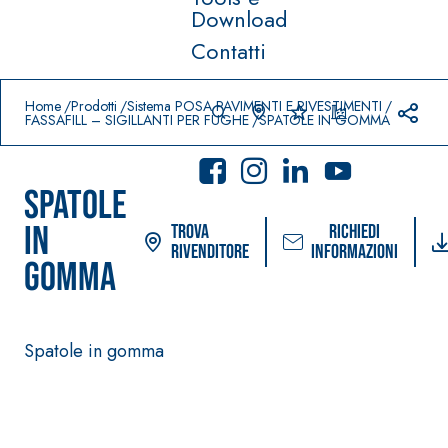
Download
Contatti
Prodotti in primo piano
download
home
Home
Prodotti
Sistema POSA PAVIMENTI E RIVESTIMENTI
FASSAFILL – SIGILLANTI PER FUGHE
SPATOLE IN GOMMA
SPATOLE
IN
Trova
Richiedi
rivenditore
informazioni
GOMMA
Sistema POSA PAVIMENTI
Sistema FASSACOLO
E RIVESTIMENTI
PITTURE
Spatole in gomma
–
AQUA
IMPERMEABILIZZ
SICURA G3
®
ZIP
ANTI
Idropittura decora
AQUAZIP ONE PRO
ultra opaca ad ele
Guaina