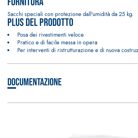
Fornitura
Sacchi speciali con protezione dall'umidità da 25 kg.
Plus del prodotto
Posa dei rivestimenti veloce
Pratico e di facile messa in opera
Per interventi di ristrutturazione e di nuova costru
Documentazione
Sistema ISOLAMENTO TERMICO FASSATHERM
COLLANTI
®
A 96 RESPHIRA
Collante-rasante alleggerito, fibrato, con calce i