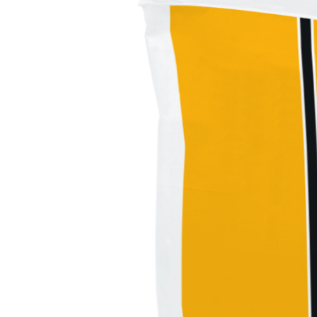
Sistema POSA PAVIMENTI E RIVESTIMENTI
AQUAZIP
– IMP
®
AQUAZIP ONE PRO
Guaina impermeabilizzante elastica monocompo
cementizia