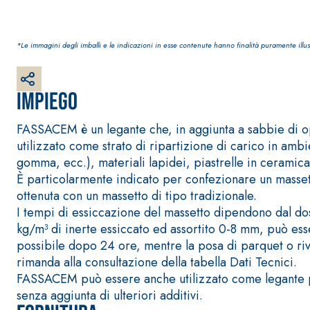
*Le immagini degli imballi e le indicazioni in esse contenute hanno finalità puramente illus
Impiego
Sistema RIPRISTINO DEL CALCESTRUZZO
PRODOTTI TIXO
FASSACEM è un legante che, in aggiunta a sabbie di o
GEOACTIVE R4 40
utilizzato come strato di ripartizione di carico in ambi
Malta rapida contenente speciali leganti solfatore
gomma, ecc.), materiali lapidei, piastrelle in ceramica 
modificata, tixotropica, fibrorinforzata, per la p
È particolarmente indicato per confezionare un massett
rasatura e protezione di strutture in calcestruzzo
ottenuta con un massetto di tipo tradizionale.
I tempi di essiccazione del massetto dipendono dal d
kg/m³ di inerte essiccato ed assortito 0-8 mm, può ess
possibile dopo 24 ore, mentre la posa di parquet o rive
rimanda alla consultazione della tabella Dati Tecnici.
FASSACEM può essere anche utilizzato come legante pe
senza aggiunta di ulteriori additivi.