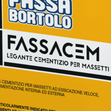
ASE CALCE AEREA
Sistema GYPSOTECH
LAS
®
®
GYPSOTECH
GypsoLIGNUM