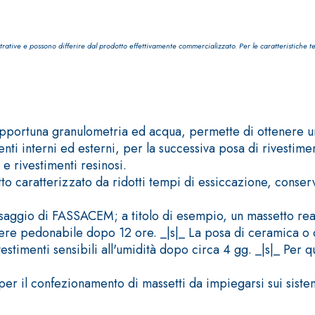
trative e possono differire dal prodotto effettivamente commercializzato. Per le caratteristiche t
TROPICI
Sistema POSA PAVIMENTI E R
pportuna granulometria ed acqua, permette di ottenere u
FASSAFLOOR LA 8.30
enti interni ed esterni, per la successiva posa di rivestime
sistenti, polimero-
Lisciatura autolivellante 
e rivestimenti resinosi.
assivazione, riparazione,
termica per la realizzazi
o caratterizzato da ridotti tempi di essiccazione, conserv
ambienti interni.
osaggio di FASSACEM; a titolo di esempio, un massetto r
ere pedonabile dopo 12 ore. _|s|_ La posa di ceramica o c
stimenti sensibili all'umidità dopo circa 4 gg. _|s|_ Per 
r il confezionamento di massetti da impiegarsi sui siste