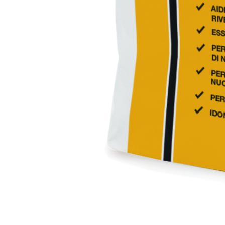
Intonaco di fondo bianco fibrorinforzato a base d
interni ed esterni