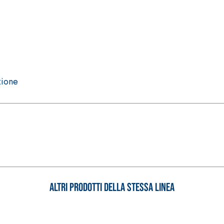
zione
Altri prodotti della stessa linea
 E RASANTI
draulica naturale NHL 3,5