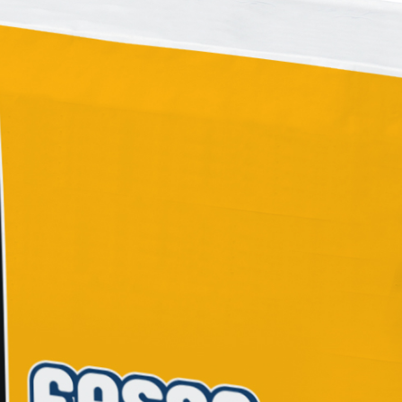
ERMEABILIZZANTI
Sistema FASSACOLOUR
P
®
SICURA G3
nente polimero
Idropittura decorativa ul