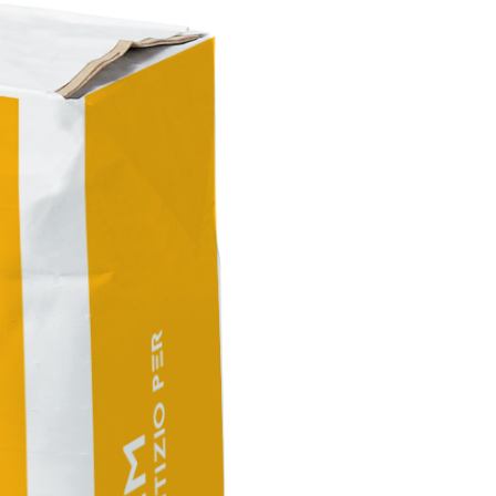
ITTURE
tra opaca ad elevata qualità per interni