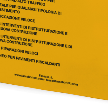
i calce aerea, per
Lastra in cartongesso