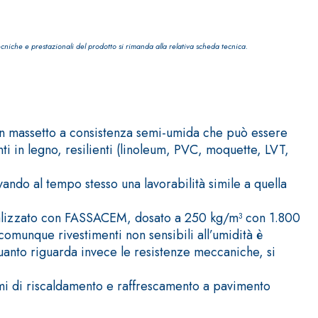
ecniche e prestazionali del prodotto si rimanda alla relativa scheda tecnica.
IVESTIMENTI
FASSAFLOOR – FONDI DI POSA
n massetto a consistenza semi-umida che può essere
nti in legno, resilienti (linoleum, PVC, moquette, LVT,
a base di anidrite e quarzo, ad alta conducibilità
one di massetti radianti a basso spessore in
ando al tempo stesso una lavorabilità simile a quella
ealizzato con FASSACEM, dosato a 250 kg/m³ con 1.800
omunque rivestimenti non sensibili all’umidità è
quanto riguarda invece le resistenze meccaniche, si
mi di riscaldamento e raffrescamento a pavimento