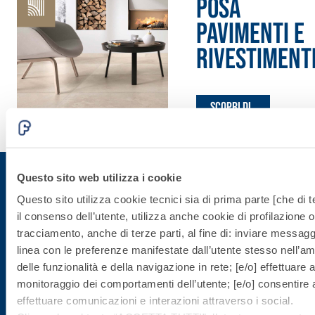
POSA
PAVIMENTI E
RIVESTIMENT
Scopri di
più
Questo sito web utilizza i cookie
Questo sito utilizza cookie tecnici sia di prima parte [che di t
Iscriviti alla newsletter
il consenso dell’utente, utilizza anche cookie di profilazione o 
tracciamento, anche di terze parti, al fine di: inviare messaggi
linea con le preferenze manifestate dall’utente stesso nell’ambi
Rimani aggiornato con le ultime novità di Fassa Bortolo
delle funzionalità e della navigazione in rete; [e/o] effettuare a
monitoraggio dei comportamenti dell’utente; [e/o] consentire al
effettuare comunicazioni e interazioni attraverso i social.