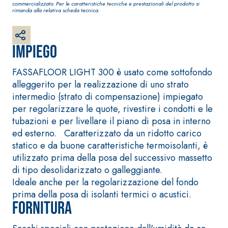
Intonaco di fondo bianco
commercializzato. Per le caratteristiche tecniche e prestazionali del prodotto si
rimanda alla relativa scheda tecnica.
fibrorinforzato a base di
calce aerea, per interni
ed esterni
Impiego
FASSAFLOOR LIGHT 300 è usato come sottofondo
alleggerito per la realizzazione di uno strato
intermedio (strato di compensazione) impiegato
per regolarizzare le quote, rivestire i condotti e le
tubazioni e per livellare il piano di posa in interno
ed esterno. Caratterizzato da un ridotto carico
statico e da buone caratteristiche termoisolanti, è
utilizzato prima della posa del successivo massetto
di tipo desolidarizzato o galleggiante.
Sistema RIPRISTINO DEL
Sistema POSA PAV
CALCESTRUZZO
RIVESTIMENTI
Ideale anche per la regolarizzazione del fondo
PRODOTTI TIXOTROPICI
FASSAFLOOR – F
prima della posa di isolanti termici o acustici.
POSA
Fornitura
GEOACTIVE R4 40
FASSAFLOOR LA 
Malta rapida contenente
Lisciatura autol