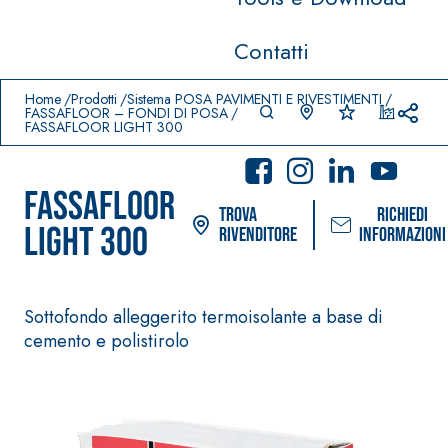
Contatti
Prodotti in primo piano
download
home
Home
Prodotti
Sistema POSA PAVIMENTI E RIVESTIMENTI
FASSAFLOOR – FONDI DI POSA
FASSAFLOOR LIGHT 300
FASSAFLOOR
Trova
Richiedi
LIGHT 300
rivenditore
informazioni
Sottofondo alleggerito termoisolante a base di
cemento e polistirolo
Sistema POSA PAVIMENTI E
Sistema FASSAC
RIVESTIMENTI
PITTURE
–
AQUAZI
IMPERMEABILIZZAN
SICURA G3
®
P
TI
Idropittura dec
AQUAZIP ONE PRO
ultra opaca ad 