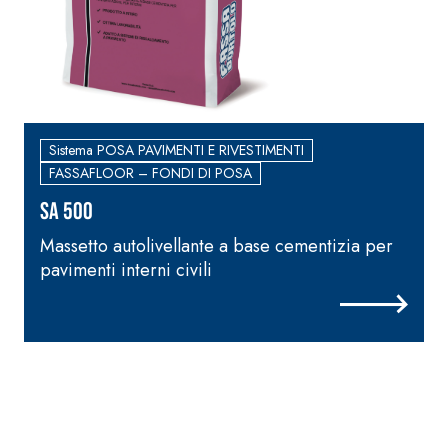
calce idraulica naturale
NHL 3,5 e speciali inerti
alleggeriti
Sistema POSA PAVIMENTI E RIVESTIMENTI
FASSAFLOOR – FONDI DI POSA
SA 500
Massetto autolivellante a base cementizia per
pavimenti interni civili
r
i