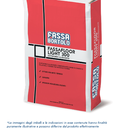
Guaina
qualità per inte
impermeabilizzante
elastica
monocomponente
polimero cementizia
Sistema INTONACATURA E
Sistema GYPSOT
COSTRUZIONE
LASTRE
PRODOTTI A BASE CALCE
AEREA
®
GYPSOTECH
Gy
M TIPO DEFH1IR
Lastra in carto
KB 13 EVOLUTION
*Le immagini degli imballi e le indicazioni in esse contenute hanno finalità
puramente illustrative e possono differire dal prodotto effettivamente