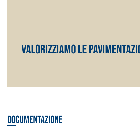
VALORIZZIAMO LE PAVIMENTAZIO
Documentazione
Sistema ISOLAMENTO TERMICO FASSATHERM
COLLANTI
®
A 96 RESPHIRA
Collante-rasante alleggerito, fibrato, con calce i