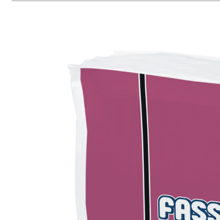
e speciali inerti alleggeriti