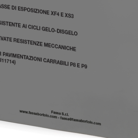
i calce aerea, per
Lastra in cartongesso