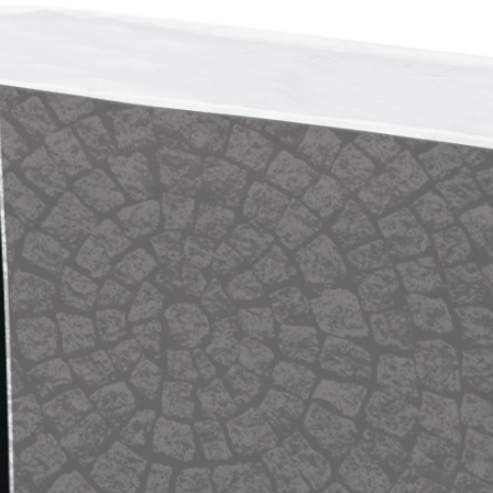
ERMEABILIZZANTI
Sistema FASSACOLOUR
P
®
SICURA G3
nente polimero
Idropittura decorativa ul