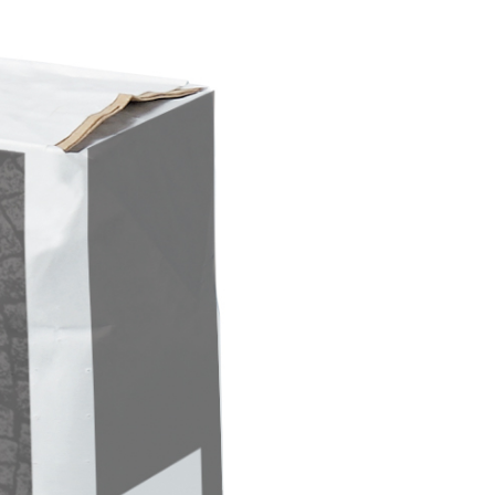
ITTURE
tra opaca ad elevata qualità per interni