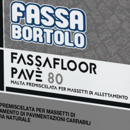
ASE CALCE AEREA
Sistema GYPSOTECH
LAS
®
®
GYPSOTECH
GypsoLIGNUM