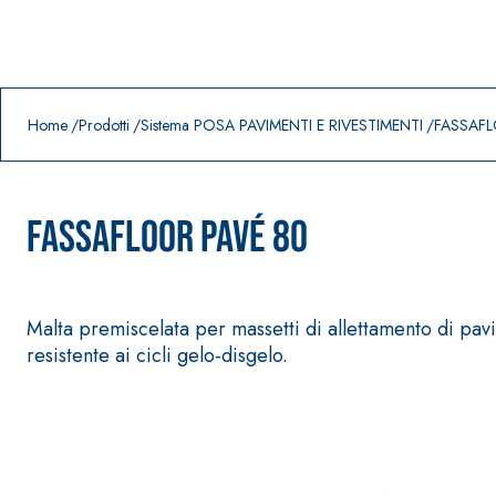
Prodotti in primo piano
download
home
Home
Prodotti
Sistema POSA PAVIMENTI E RIVESTIMENTI
FASSAFL
FASSAFLOOR PAVÉ 80
Malta premiscelata per massetti di allettamento di pav
resistente ai cicli gelo-disgelo.