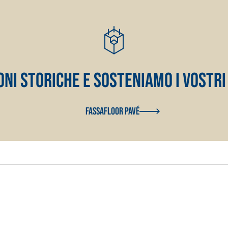
NI STORICHE E SOSTENIAMO I VOSTRI
FASSAFLOOR PAVÉ
 E RASANTI
draulica naturale NHL 3,5