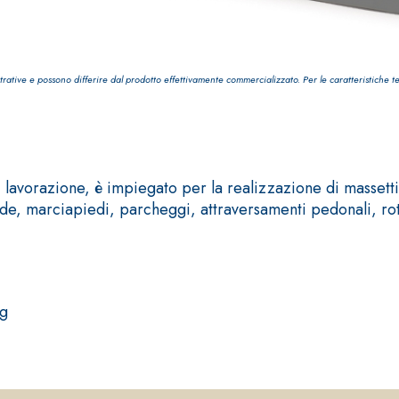
trative e possono differire dal prodotto effettivamente commercializzato. Per le caratteristiche t
TROPICI
Sistema POSA PAVIMENTI E R
FASSAFLOOR LA 8.30
avorazione, è impiegato per la realizzazione di massetti 
sistenti, polimero-
Lisciatura autolivellante 
ade, marciapiedi, parcheggi, attraversamenti pedonali, roto
assivazione, riparazione,
termica per la realizzazi
ambienti interni.
kg