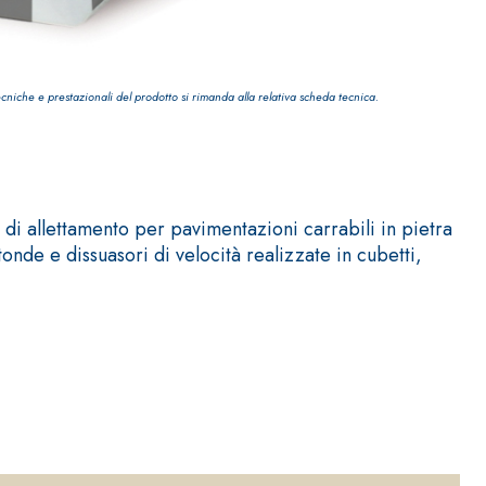
ecniche e prestazionali del prodotto si rimanda alla relativa scheda tecnica.
IVESTIMENTI
FASSAFLOOR – FONDI DI POSA
di allettamento per pavimentazioni carrabili in pietra
a base di anidrite e quarzo, ad alta conducibilità
nde e dissuasori di velocità realizzate in cubetti,
one di massetti radianti a basso spessore in