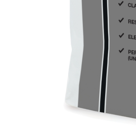
Intonaco di fondo bianco fibrorinforzato a base d
interni ed esterni