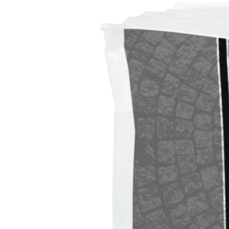
Sistema POSA PAVIMENTI E RIVESTIMENTI
AQUAZIP
– IMP
®
AQUAZIP ONE PRO
Guaina impermeabilizzante elastica monocompo
cementizia