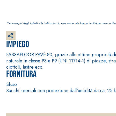
*Le immagini degli imballi e le indicazioni in esse contenute hanno finalità puramente illus
Impiego
Sistema RIPRISTINO DEL CALCESTRUZZO
PRODOTTI TIXO
GEOACTIVE R4 40
FASSAFLOOR PAVÉ 80, grazie alle ottime proprietà di l
Malta rapida contenente speciali leganti solfatore
naturale in classe P8 e P9 (UNI 11714-1) di piazze, str
modificata, tixotropica, fibrorinforzata, per la p
ciottoli, lastre ecc.
rasatura e protezione di strutture in calcestruzzo
Fornitura
Sfuso
Sacchi speciali con protezione dall'umidità da ca. 25 