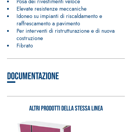
Posa dei rivestimenti veloce
calce idraulica naturale
Elevate resistenze meccaniche
NHL 3,5 e speciali inerti
Idoneo su impianti di riscaldamento e
alleggeriti
raffrescamento a pavimento
Per interventi di ristrutturazione e di nuova
costruzione
Fibrato
Documentazione
Altri prodotti della stessa linea