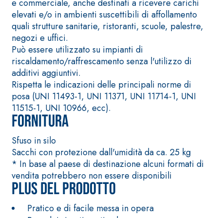
speciali leganti
e commerciale, anche destinati a ricevere carichi
base di anidrit
solfatoresistenti,
elevati e/o in ambienti suscettibili di affollamento
quarzo, ad alta
polimero-modificata,
quali strutture sanitarie, ristoranti, scuole, palestre,
conducibilità t
tixotropica,
negozi e uffici.
la realizzazione
fibrorinforzata, per la
Può essere utilizzato su impianti di
massetti radiant
passivazione,
riscaldamento/raffrescamento senza l'utilizzo di
spessore in amb
riparazione, rasatura e
additivi aggiuntivi.
interni.
protezione di strutture in
Rispetta le indicazioni delle principali norme di
calcestruzzo
posa (UNI 11493-1, UNI 11371, UNI 11714-1, UNI
11515-1, UNI 10966, ecc).
Fornitura
Sfuso in silo
Sacchi con protezione dall'umidità da ca. 25 kg
Sistema ISOLAMENTO
®
* In base al paese di destinazione alcuni formati di
TERMICO FASSATHERM
vendita potrebbero non essere disponibili
COLLANTI E RASANTI
Plus del prodotto
A 96 RESPHIRA
Collante-rasante
Pratico e di facile messa in opera
alleggerito, fibrato, con