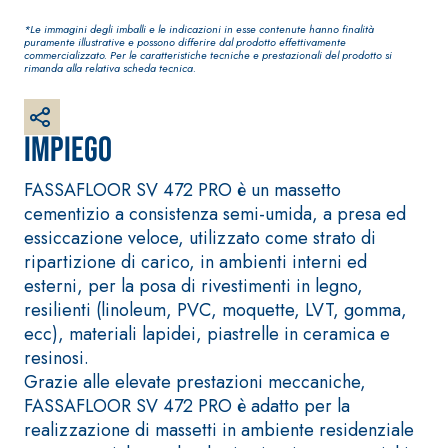
Intonaco di fondo bianco
fibrorinforzato a base di
*Le immagini degli imballi e le indicazioni in esse contenute hanno finalità
puramente illustrative e possono differire dal prodotto effettivamente
calce aerea, per interni
commercializzato. Per le caratteristiche tecniche e prestazionali del prodotto si
rimanda alla relativa scheda tecnica.
ed esterni
Impiego
FASSAFLOOR SV 472 PRO è un massetto
cementizio a consistenza semi-umida, a presa ed
essiccazione veloce, utilizzato come strato di
ripartizione di carico, in ambienti interni ed
esterni, per la posa di rivestimenti in legno,
resilienti (linoleum, PVC, moquette, LVT, gomma,
ecc), materiali lapidei, piastrelle in ceramica e
Sistema RIPRISTINO DEL
Sistema POSA PAV
CALCESTRUZZO
RIVESTIMENTI
resinosi.
PRODOTTI TIXOTROPICI
FASSAFLOOR – F
Grazie alle elevate prestazioni meccaniche,
POSA
GEOACTIVE R4 40
FASSAFLOOR SV 472 PRO è adatto per la
FASSAFLOOR LA 
Malta rapida contenente
realizzazione di massetti in ambiente residenziale
Lisciatura autol