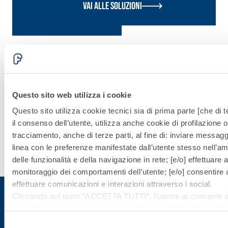
Vai alle soluzioni
Sistema
POSA
PAVIMENTI E
Questo sito web utilizza i cookie
RIVESTIMENT
Questo sito utilizza cookie tecnici sia di prima parte [che di t
il consenso dell’utente, utilizza anche cookie di profilazione o 
tracciamento, anche di terze parti, al fine di: inviare messaggi
Scopri di
linea con le preferenze manifestate dall’utente stesso nell’ambi
più
delle funzionalità e della navigazione in rete; [e/o] effettuare a
monitoraggio dei comportamenti dell’utente; [e/o] consentire al
effettuare comunicazioni e interazioni attraverso i social.
Cliccando sul tasto “
ACCETTA TUTTI
”, l’utente acconsente all
cookie non tecnici, inclusi quindi quelli di profilazione, analitici
Iscriviti alla newsletter
consenso è facoltativo e può essere revocato in qualsiasi m
Selezione