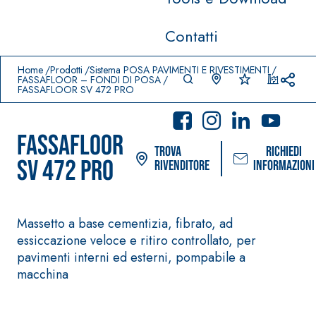
Contatti
Prodotti in primo piano
download
home
Home
Prodotti
Sistema POSA PAVIMENTI E RIVESTIMENTI
FASSAFLOOR – FONDI DI POSA
FASSAFLOOR SV 472 PRO
FASSAFLOOR
Trova
Richiedi
SV 472 PRO
rivenditore
informazioni
Massetto a base cementizia, fibrato, ad
essiccazione veloce e ritiro controllato, per
Sistema POSA PAVIMENTI E
Sistema FASSAC
RIVESTIMENTI
PITTURE
pavimenti interni ed esterni, pompabile a
–
AQUAZI
macchina
IMPERMEABILIZZAN
SICURA G3
®
P
TI
Idropittura dec
AQUAZIP ONE PRO
ultra opaca ad 