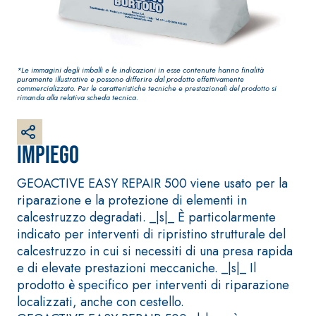
bianco fibrorinforzato a
base di calce aerea,
per interni ed esterni
*Le immagini degli imballi e le indicazioni in esse contenute hanno finalità
puramente illustrative e possono differire dal prodotto effettivamente
commercializzato. Per le caratteristiche tecniche e prestazionali del prodotto si
rimanda alla relativa scheda tecnica.
Impiego
GEOACTIVE EASY REPAIR 500 viene usato per la
riparazione e la protezione di elementi in
calcestruzzo degradati. _|s|_ È particolarmente
Sistema RIPRISTINO DEL
Sistema POSA PAVI
CALCESTRUZZO
RIVESTIMENTI
indicato per interventi di ripristino strutturale del
PRODOTTI TIXOTROPICI
FASSAFLOOR – FO
calcestruzzo in cui si necessiti di una presa rapida
POSA
e di elevate prestazioni meccaniche. _|s|_ Il
GEOACTIVE R4 40
FASSAFLOOR LA 8
prodotto è specifico per interventi di riparazione
Malta rapida contenente
Lisciatura autoliv
localizzati, anche con cestello.
speciali leganti
a base di anidrit