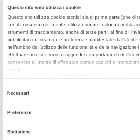
Questo sito web utilizza i cookie
Scopri le soluzioni
Questo sito utilizza cookie tecnici sia di prima parte [che di te
con il consenso dell’utente, utilizza anche cookie di profilazio
correlate di Fassa
strumenti di tracciamento, anche di terze parti, al fine di: in
pubblicitari in linea con le preferenze manifestate dall’utente
Bortolo
nell’ambito dell’utilizzo delle funzionalità e della navigazione i
effettuare analisi e monitoraggio dei comportamenti dell’utente
consentire all’utente di effettuare comunicazioni e interazioni 
Vai alle soluzioni
social.
Cliccando sul tasto “
ACCETTA TUTTI
”, l’utente acconsente all
cookie non tecnici, inclusi quindi quelli di profilazione, analitici
Selezione
Sistema
consenso è facoltativo e può essere revocato in qualsiasi m
Necessari
del
Se l’utente desidera gestire le proprie preferenze può cliccare
RIPRISTINO
consenso
basso a sinistra (accessibile in ogni momento dal sito).
DEL
Preferenze
Per sapere di più sui cookie che usiamo può accedere alla
C
POLICY
.
CALCESTRUZ
Cliccando sul bottone "RIFIUTA" l’utente non presta il consen
Statistiche
cookie che richiedono il consenso, mantenendo le impostazion