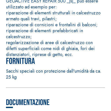
GEOACTIVE EASY REPAIR 500 _|s|_ può essere
solfatoresistenti,
quarzo, ad alta
utilizzato ad esempio per:
polimero-modificata,
conducibilità te
riparazione di elementi strutturali in calcestruzzo
tixotropica,
per la realizzazi
armato quali travi, pilastri;
fibrorinforzata, per la
massetti radianti
riparazione di cornicioni e frontalini di balconi;
passivazione,
spessore in ambi
riparazione di elementi prefabbricati in
riparazione, rasatura e
interni.
calcestruzzo;
protezione di strutture
regolarizzazione di aree di calcestruzzo con
in calcestruzzo
difetti superficiali come nidi di ghiaia, fori dei
distanziatori, riprese di getto, ecc.
Fornitura
Sacchi speciali con protezione dall'umidità da ca.
Sistema ISOLAMENTO
®
TERMICO FASSATHERM
25 kg
COLLANTI E RASANTI
A 96 RESPHIRA
Collante-rasante
Documentazione
alleggerito, fibrato, con
calce idraulica naturale