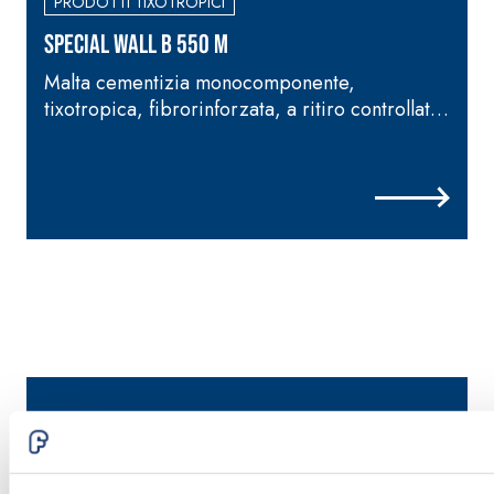
PRODOTTI TIXOTROPICI
SPECIAL WALL B 550 M
Malta cementizia monocomponente,
tixotropica, fibrorinforzata, a ritiro controllato,
contenente cemento solfatoresistente,
m
spruzzabile, per la riparazione ed il rinforzo
di strutture in calcestruzzo, murature miste,
murature storiche e tamponamenti