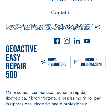
Contatti
Prodotti in primo piano
download
home
Home
Prodotti
Sistema RIPRISTINO DEL CALCESTRUZZO
PRODOTTI TIXOTROPICI
GEOACTIVE EASY REPAIR 500
GEOACTIVE
EASY
Trova
Richiedi
REPAIR
rivenditore
informazioni
500
Sistema POSA PAVIMENTI E
Sistema FASSACOL
RIVESTIMENTI
PITTURE
–
AQUAZ
IMPERMEABILIZZA
SICURA G3
Malta cementizia monocomponente rapida,
®
IP
NTI
Idropittura decor
tixotropica, fibrorinforzata, a bassissimo ritiro, per
AQUAZIP ONE PRO
ultra opaca ad e
la riparazione, ricostruzione e protezione di