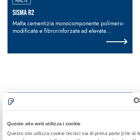
MALTE
SISMA R2
Malta cementizia monocomponente polimero-
modificata e fibrorinforzata ad elevata
t
adesione specifica come matrice inorganica
f
per sistemi FRCM
r
p
Questo sito web utilizza i cookie
Questo sito utilizza cookie tecnici sia di prima parte [che di t