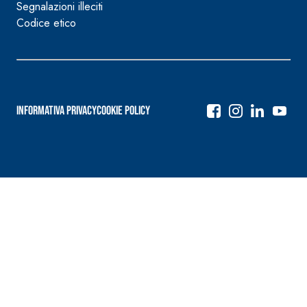
Segnalazioni illeciti
Codice etico
Informativa Privacy
Cookie Policy
Navigazione
articoli