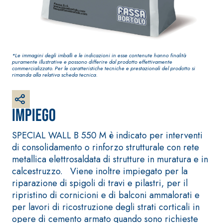
a base di calce aerea,
per interni ed esterni
*Le immagini degli imballi e le indicazioni in esse contenute hanno finalità
puramente illustrative e possono differire dal prodotto effettivamente
commercializzato. Per le caratteristiche tecniche e prestazionali del prodotto si
rimanda alla relativa scheda tecnica.
Impiego
SPECIAL WALL B 550 M è indicato per interventi
Sistema RIPRISTINO DEL
Sistema POSA PAVIME
CALCESTRUZZO
E RIVESTIMENTI
di consolidamento o rinforzo strutturale con rete
PRODOTTI TIXOTROPICI
FASSAFLOOR – FOND
metallica elettrosaldata di strutture in muratura e in
DI POSA
GEOACTIVE R4 40
calcestruzzo. Viene inoltre impiegato per la
FASSAFLOOR LA 8.3
Malta rapida
riparazione di spigoli di travi e pilastri, per il
Lisciatura
contenente speciali
ripristino di cornicioni e di balconi ammalorati e
autolivellante a ba
leganti
per lavori di ricostruzione degli strati corticali in
di anidrite e quarz
solfatoresistenti,
opere di cemento armato quando sono richieste