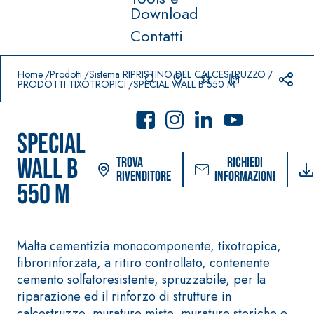
Download
Contatti
Prodotti in primo piano
download
home
Home
Prodotti
Sistema RIPRISTINO DEL CALCESTRUZZO
PRODOTTI TIXOTROPICI
SPECIAL WALL B 550 M
SPECIAL
WALL B
Trova
Richiedi
rivenditore
informazioni
550 M
Sistema POSA PAVIMENTI
Sistema FASSACOLOU
E RIVESTIMENTI
PITTURE
Malta cementizia monocomponente, tixotropica,
–
AQUA
IMPERMEABILIZZ
SICURA G3
fibrorinforzata, a ritiro controllato, contenente
®
ZIP
ANTI
Idropittura decorat
cemento solfatoresistente, spruzzabile, per la
AQUAZIP ONE PRO
ultra opaca ad elev
riparazione ed il rinforzo di strutture in
Guaina
qualità per interni
calcestruzzo, murature miste, murature storiche e