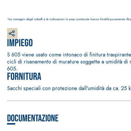
*Le immagini degli imballi e le indicazioni in esse contenute hanno finalità puramente illus
Impiego
Sistema RIPRISTINO DEL CALCESTRUZZO
PRODOTTI TIXO
S 605 viene usato come intonaco di finitura traspirant
GEOACTIVE R4 40
cicli di risanamento di murature soggette a umidità di 
Malta rapida contenente speciali leganti solfatore
605.
modificata, tixotropica, fibrorinforzata, per la p
Fornitura
rasatura e protezione di strutture in calcestruzzo
Sacchi speciali con protezione dall'umidità da ca. 25 
Documentazione