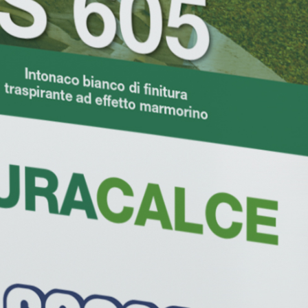
ASE CALCE AEREA
Sistema GYPSOTECH
LAS
®
®
GYPSOTECH
GypsoLIGNUM