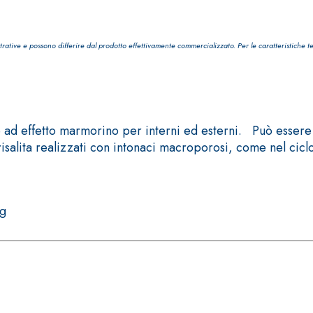
trative e possono differire dal prodotto effettivamente commercializzato. Per le caratteristiche t
TROPICI
Sistema POSA PAVIMENTI E R
e ad effetto marmorino per interni ed esterni. Può essere
FASSAFLOOR LA 8.30
risalita realizzati con intonaci macroporosi, come nel cic
sistenti, polimero-
Lisciatura autolivellante 
assivazione, riparazione,
termica per la realizzazi
ambienti interni.
kg