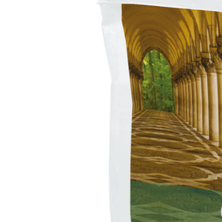
Sistema POSA PAVIMENTI E RIVESTIMENTI
AQUAZIP
– IMP
®
AQUAZIP ONE PRO
Guaina impermeabilizzante elastica monocompo
cementizia