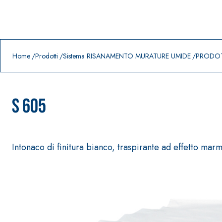
Prodotti in primo piano
download
home
Home
Prodotti
Sistema RISANAMENTO MURATURE UMIDE
PRODOT
S 605
Intonaco di finitura bianco, traspirante ad effetto mar