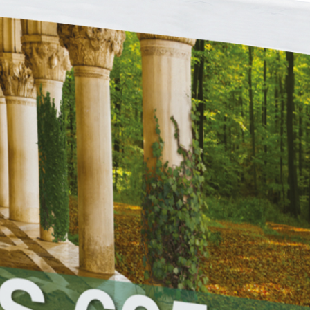
ERMEABILIZZANTI
Sistema FASSACOLOUR
P
®
SICURA G3
nente polimero
Idropittura decorativa ul