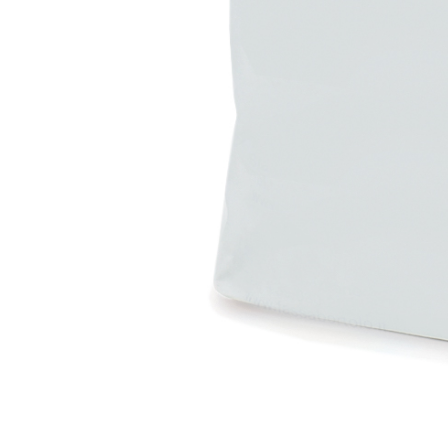
Intonaco di fondo bianco fibrorinforzato a base d
interni ed esterni