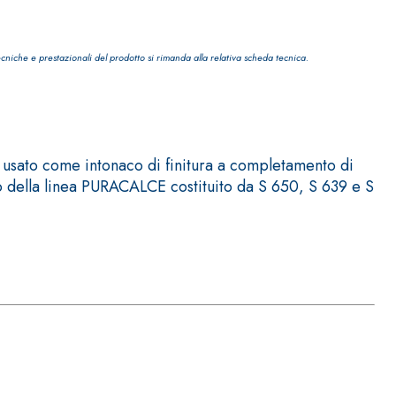
ecniche e prestazionali del prodotto si rimanda alla relativa scheda tecnica.
IVESTIMENTI
FASSAFLOOR – FONDI DI POSA
 usato come intonaco di finitura a completamento di
lo della linea PURACALCE costituito da S 650, S 639 e S
a base di anidrite e quarzo, ad alta conducibilità
one di massetti radianti a basso spessore in