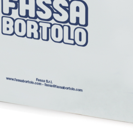
i calce aerea, per
Lastra in cartongesso