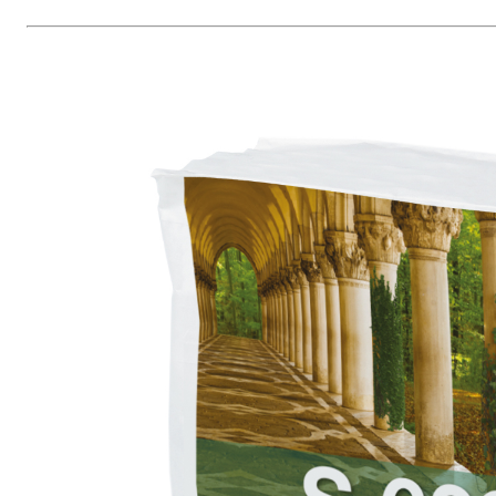
Sistema ISOLAMENTO TERMICO FASSATHERM
COLLANTI
®
A 96 RESPHIRA
Collante-rasante alleggerito, fibrato, con calce i