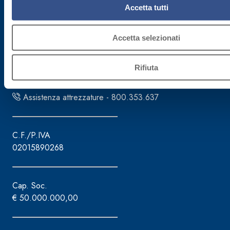
Accetta tutti
Fassa S.r.l.
via Lazzaris, 3
Accetta selezionati
31027 Spresiano (TV)
Tel. +39.0422.7222
Rifiuta
Fax +39.0422.887509
Gestione ordini - 800.333.435
Assistenza attrezzature - 800.353.637
C.F./P.IVA
02015890268
Cap. Soc.
€ 50.000.000,00