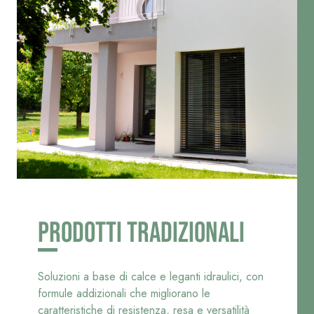
Guaina
qualità per intern
impermeabilizzante
elastica
monocomponente
polimero cementizia
PRODOTTI TRADIZIONALI
Sistema INTONACATURA E
Sistema GYPSOTEC
COSTRUZIONE
LASTRE
PRODOTTI A BASE CALCE
AEREA
®
GYPSOTECH
Gyp
Soluzioni a base di calce e leganti idraulici, con
M TIPO DEFH1IR
Lastra in cartong
KB 13 EVOLUTION
formule addizionali che migliorano le
Intonaco di fondo
caratteristiche di resistenza, resa e versatilità