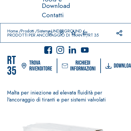
Download
Contatti
Prodotti in primo piano
download
home
Home
Prodotti
Sistema UNDERGROUND
PRODOTTI PER ANCORAGGIO DI TIRANTI
RT 35
RT
Trova
Richiedi
Downloa
35
rivenditore
informazioni
Sistema
®
FASSACOLOUR
Sistema POSA
Malta per iniezione ad elevata fluidità per
PITTURE
PAVIMENTI E
RIVESTIMENTI
l'ancoraggio di tiranti e per sistemi valvolati
SICURA G3
–
AQU
IMPERMEABILIZ
Idropittura
®
AZIP
ZANTI
decorativa ultra
AQUAZIP ONE PRO
opaca ad
Guaina