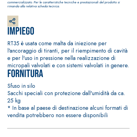
commercializzato. Per le caratteristiche tecniche e prestazionali del prodotto si
fibrorinforzato a
rimanda alla relativa scheda tecnica.
base di calce
aerea, per interni
ed esterni
Impiego
RT35 è usata come malta da iniezione per
l'ancoraggio di tiranti, per il riempimento di cavità
e per l'uso in pressione nella realizzazione di
micropali valvolati e con sistemi valvolati in genere.
Fornitura
Sistema POSA
PAVIMENTI E
Sistema RIPRISTINO
RIVESTIMENTI
Sfuso in silo
DEL CALCESTRUZZO
FASSAFLOOR –
Sacchi speciali con protezione dall'umidità da ca.
PRODOTTI
FONDI DI POSA
TIXOTROPICI
25 kg
FASSAFLOOR LA
GEOACTIVE R4 40
* In base al paese di destinazione alcuni formati di
8.30
Lisciatura
Malta rapida
vendita potrebbero non essere disponibili
autolivellante a
contenente speciali
base di anidrite
leganti
e quarzo, ad
solfatoresistenti,