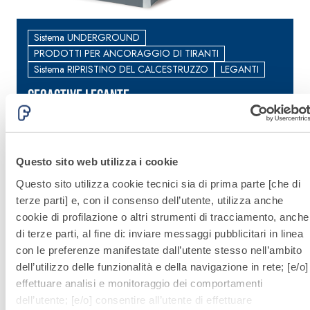
alleggeriti
Sistema UNDERGROUND
PRODOTTI PER ANCORAGGIO DI TIRANTI
Sistema RIPRISTINO DEL CALCESTRUZZO
LEGANTI
GEOACTIVE LEGANTE
Legante cementizio espansivo superfluido per
il confezionamento di calcestruzzi, betoncini e
malte a ritiro compensato e per l'utilizzo come
Questo sito web utilizza i cookie
boiacca superfluida
Questo sito utilizza cookie tecnici sia di prima parte [che di
terze parti] e, con il consenso dell’utente, utilizza anche
cookie di profilazione o altri strumenti di tracciamento, anche
di terze parti, al fine di: inviare messaggi pubblicitari in linea
con le preferenze manifestate dall’utente stesso nell’ambito
dell’utilizzo delle funzionalità e della navigazione in rete; [e/o]
Sistema
effettuare analisi e monitoraggio dei comportamenti
dell’utente; [e/o] consentire all’utente di effettuare