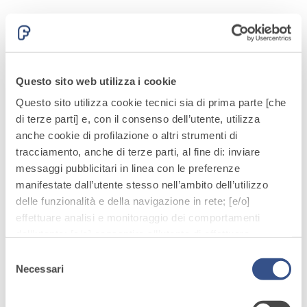
MODUS WL 50/100
alleggeriti
MODUS FDdB-L 35
MODUS FDdB-L 45
Questo sito web utilizza i cookie
Questo sito utilizza cookie tecnici sia di prima parte [che
di terze parti] e, con il consenso dell’utente, utilizza
anche cookie di profilazione o altri strumenti di
ELEMENTI COMPRESSI – RAPPORTO DI
tracciamento, anche di terze parti, al fine di: inviare
VALUTAZIONE – EFR-22-005113 A
messaggi pubblicitari in linea con le preferenze
ELEMENTI COMPRESSI – RAPPORTO DI
manifestate dall’utente stesso nell’ambito dell’utilizzo
VALUTAZIONE – EFR-22-005113 B
delle funzionalità e della navigazione in rete; [e/o]
ELEMENTI INFLESSI – RAPPORTO DI
effettuare analisi e monitoraggio dei comportamenti
VALUTAZIONE – EFR-22-005113 A
dell’utente; [e/o] consentire all’utente di effettuare
ELEMENTI INFLESSI – RAPPORTO DI
comunicazioni e interazioni attraverso i social.
Selezione
VALUTAZIONE – EFR-22-005113 B
Cliccando sul tasto “
ACCETTA TUTTI
”, l’utente
Necessari
del
acconsente all’uso di tutti i cookie non tecnici, inclusi
consenso
quindi quelli di profilazione, analitici e social. Il consenso