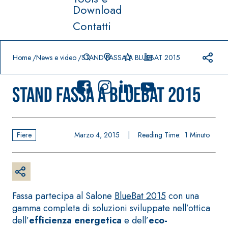
Download
Contatti
Prodotti in primo piano
download
home
Home
News e video
STAND FASSA A BLUEBAT 2015
STAND FASSA A BLUEBAT 2015
Fiere
Marzo 4, 2015
|
Reading Time:
1
Minuto
Sistema
FASSACOLO
®
UR
Sistema POSA
PITTURE
PAVIMENTI E
RIVESTIMENTI
SICURA G3
–
AQU
IMPERMEABILIZ
Idropittura
®
AZIP
Fassa partecipa al Salone
BlueBat 2015
con una
ZANTI
decorativa
gamma completa di soluzioni sviluppate nell’ottica
AQUAZIP ONE PRO
ultra opaca
dell’
efficienza energetica
e dell’
eco-
Guaina