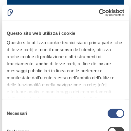
alleggeriti
Articoli correlati
Questo sito web utilizza i cookie
Questo sito utilizza cookie tecnici sia di prima parte [che
di terze parti] e, con il consenso dell’utente, utilizza
anche cookie di profilazione o altri strumenti di
tracciamento, anche di terze parti, al fine di: inviare
messaggi pubblicitari in linea con le preferenze
manifestate dall’utente stesso nell’ambito dell’utilizzo
delle funzionalità e della navigazione in rete; [e/o]
effettuare analisi e monitoraggio dei comportamenti
dell’utente; [e/o] consentire all’utente di effettuare
comunicazioni e interazioni attraverso i social.
Selezione
Cliccando sul tasto “
ACCETTA TUTTI
”, l’utente
Necessari
del
acconsente all’uso di tutti i cookie non tecnici, inclusi
consenso
quindi quelli di profilazione, analitici e social. Il consenso
Fiere