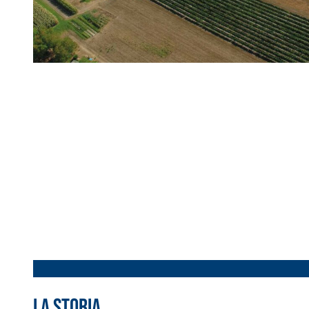
Sistema ISOLAMENTO TERMICO FASSATHERM
COLLANTI
®
A 96 RESPHIRA
Collante-rasante alleggerito, fibrato, con calce i
La storia