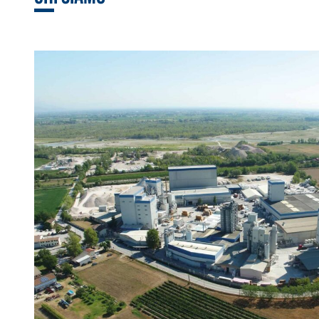
Sistema RIPRISTINO DEL CALCESTRUZZO
PRODOTTI TIXO
GEOACTIVE R4 40
Malta rapida contenente speciali leganti solfatore
modificata, tixotropica, fibrorinforzata, per la p
rasatura e protezione di strutture in calcestruzzo