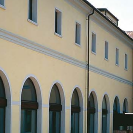
ERMEABILIZZANTI
Sistema FASSACOLOUR
P
®
SICURA G3
nente polimero
Idropittura decorativa ul