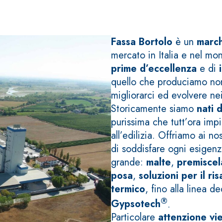
Fassa Bortolo
è un
march
mercato in Italia e nel mo
prime d’eccellenza
e di
quello che produciamo non 
TROPICI
Sistema POSA PAVIMENTI E R
migliorarci ed evolvere nei
FASSAFLOOR LA 8.30
Storicamente siamo
nati 
sistenti, polimero-
Lisciatura autolivellante 
assivazione, riparazione,
termica per la realizzazi
purissima che tutt’ora impi
ambienti interni.
all’edilizia. Offriamo ai n
di soddisfare ogni esigenza
grande:
malte
,
premiscela
posa
,
soluzioni per il r
termico
, fino alla linea d
®
Gypsotech
.
Particolare
attenzione vi