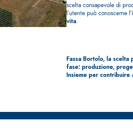
scelta consapevole di prod
l’utente può conoscerne l’
vita
.
Fassa Bortolo, la scelta
fase: produzione, proge
Insieme per contribuire 
 E RASANTI
draulica naturale NHL 3,5