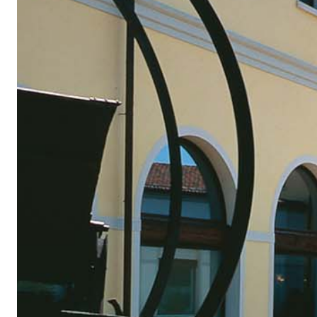
Sistema POSA PAVIMENTI E RIVESTIMENTI
AQUAZIP
– IMP
®
AQUAZIP ONE PRO
Guaina impermeabilizzante elastica monocompo
cementizia