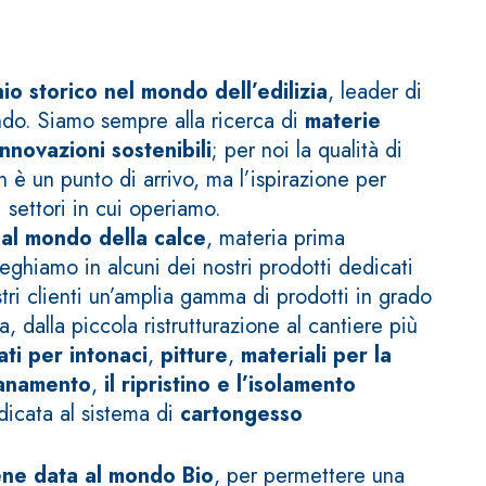
io storico nel mondo dell’edilizia
, leader di
ndo. Siamo sempre alla ricerca di
materie
innovazioni sostenibili
; per noi la qualità di
è un punto di arrivo, ma l’ispirazione per
IVESTIMENTI
FASSAFLOOR – FONDI DI POSA
 settori in cui operiamo.
dal mondo della calce
, materia prima
a base di anidrite e quarzo, ad alta conducibilità
one di massetti radianti a basso spessore in
eghiamo in alcuni dei nostri prodotti dedicati
ostri clienti un’amplia gamma di prodotti in grado
, dalla piccola ristrutturazione al cantiere più
ti per intonaci
,
pitture
,
materiali per la
isanamento
,
il ripristino e l’isolamento
edicata al sistema di
cartongesso
ene data al mondo Bio
, per permettere una