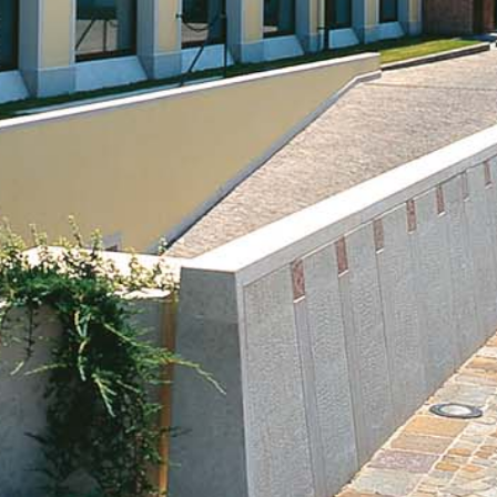
ASE CALCE AEREA
Sistema GYPSOTECH
LAS
®
®
GYPSOTECH
GypsoLIGNUM