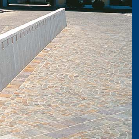
TRE
 TIPO DEFH1IR