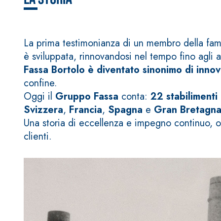
e speciali inerti alleggeriti
La prima testimonianza di un membro della famig
è sviluppata, rinnovandosi nel tempo fino agli at
Fassa Bortolo è diventato sinonimo di innov
confine.
Oggi il
Gruppo Fassa
conta:
22 stabilimenti i
Svizzera
,
Francia
,
Spagna
e
Gran Bretagn
Una storia di eccellenza e impegno continuo, org
clienti.