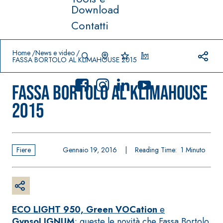
Download
Contatti
Prodotti in primo piano
download
home
Home
News e video
FASSA BORTOLO AL KLIMAHOUSE 2015
FASSA BORTOLO AL KLIMAHOUSE
2015
Sistema
FASSACOLO
®
UR
Fiere
Gennaio 19, 2016
|
Reading Time:
1
Minuto
Sistema POSA
PITTURE
PAVIMENTI E
RIVESTIMENTI
SICURA G3
–
AQU
IMPERMEABILIZ
Idropittura
®
AZIP
ZANTI
decorativa
ECO LIGHT 950, Green VOCation
e
AQUAZIP ONE PRO
ultra opaca
GypsoLIGNUM
: queste le novità che Fassa Bortolo
Guaina