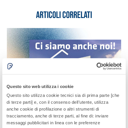
quarzo, ad
polimero-
alta
Articoli correlati
modificata,
conducibilità
tixotropica,
termica per
fibrorinforzata, per
la
la passivazione,
realizzazione
riparazione,
di massetti
rasatura e
radianti a
protezione di
basso
strutture in
Sistema
spessore in
calcestruzzo
ISOLAMENTO
®
TERMICO
ambienti
FASSATHERM
interni.
COLLANTI E RASANTI
Questo sito web utilizza i cookie
A 96 RESPHIRA
Questo sito utilizza cookie tecnici sia di prima parte [che
Collante-rasante
di terze parti] e, con il consenso dell’utente, utilizza
alleggerito, fibrato,
Fiere
anche cookie di profilazione o altri strumenti di
con calce idraulica
Fiera TopHaus 2026
A
tracciamento, anche di terze parti, al fine di: inviare
naturale NHL 3,5 e
Il 16 e 17 maggio vi aspettiamo, presso lo stand T6.
F
messaggi pubblicitari in linea con le preferenze
speciali inerti