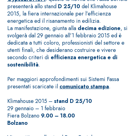
ad elevata
presenterà allo stand
D 25/10
del Klimahouse
impermeabilizzante
qualità per
2015, la fiera internazionale per l’efficienza
elastica
interni
energetica ed il risanamento in edilizia.
monocomponente
La manifestazione, giunta alla
decima edizione
, si
polimero
svolgerà dal 29 gennaio all’1 febbraio 2015 ed è
cementizia
dedicata a tutti coloro, professionisti del settore e
utenti finali, che desiderano costruire e vivere
secondo criteri di
efficienza energetica e di
sostenibilità
.
Sistema
Per maggiori approfondimenti sui Sistemi Fassa
GYPSOTEC
®
presentati scaricate il
comunicato stampa
.
H
Sistema
LASTRE
INTONACATURA E
COSTRUZIONE
Klimahouse 2015 –
stand D 25/10
®
GYPSOTECH
PRODOTTI A BASE
29 gennaio – 1 febbraio
CALCE AEREA
GypsoLIGNUM
Lastra in
Fiera Bolzano
9.00 – 18.00
TIPO DEFH1IR
cartongesso
KB 13 EVOLUTION
Bolzano
Intonaco di fondo
bianco