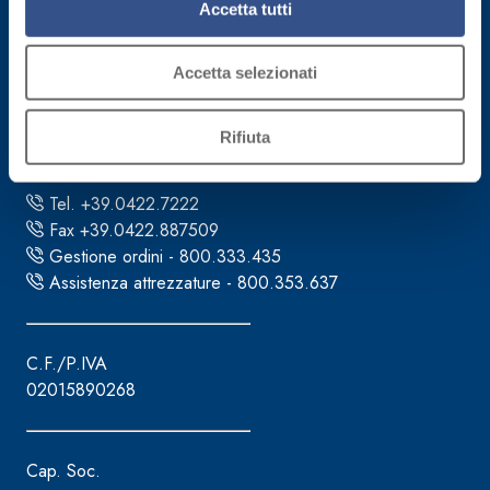
Accetta tutti
Sede direzionale
Accetta selezionati
Fassa S.r.l.
via Lazzaris, 3
Rifiuta
31027 Spresiano (TV)
Tel. +39.0422.7222
Fax +39.0422.887509
Gestione ordini - 800.333.435
Assistenza attrezzature - 800.353.637
C.F./P.IVA
02015890268
Cap. Soc.