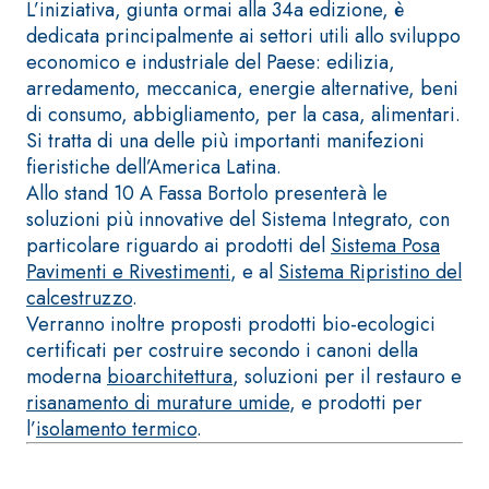
ad elevata
L’iniziativa, giunta ormai alla 34a edizione, è
impermeabilizzante
qualità per
dedicata principalmente ai settori utili allo sviluppo
elastica
interni
economico e industriale del Paese: edilizia,
monocomponente
arredamento, meccanica, energie alternative, beni
polimero
di consumo, abbigliamento, per la casa, alimentari.
cementizia
Si tratta di una delle più importanti manifezioni
fieristiche dell’America Latina.
Allo stand 10 A Fassa Bortolo presenterà le
soluzioni più innovative del Sistema Integrato, con
particolare riguardo ai prodotti del
Sistema Posa
Pavimenti e Rivestimenti
, e al
Sistema Ripristino del
Sistema
GYPSOTEC
calcestruzzo
.
®
H
Sistema
Verranno inoltre proposti prodotti bio-ecologici
LASTRE
INTONACATURA E
certificati per costruire secondo i canoni della
COSTRUZIONE
®
moderna
bioarchitettura
, soluzioni per il restauro e
GYPSOTECH
PRODOTTI A BASE
CALCE AEREA
GypsoLIGNUM
risanamento di murature umide
, e prodotti per
Lastra in
TIPO DEFH1IR
l’
isolamento termico
.
cartongesso
KB 13 EVOLUTION
Intonaco di fondo
bianco