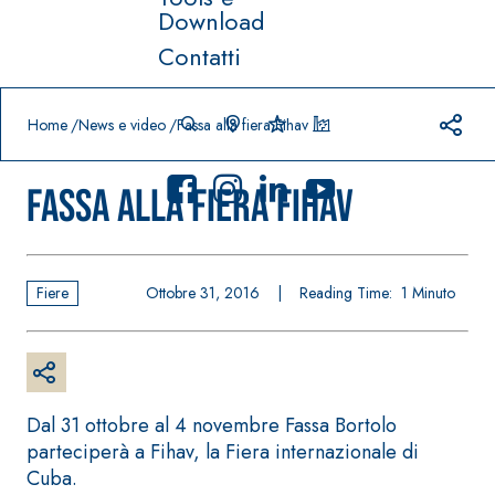
Download
Contatti
Prodotti in primo piano
download
home
Home
News e video
Fassa alla fiera Fihav
Fassa alla fiera Fihav
Fiere
Ottobre 31, 2016
|
Reading Time:
1
Minuto
Sistema
FASSACOLO
®
UR
Sistema POSA
PITTURE
PAVIMENTI E
RIVESTIMENTI
SICURA G3
–
AQU
IMPERMEABILIZ
Idropittura
®
AZIP
Dal 31 ottobre al 4 novembre Fassa Bortolo
ZANTI
decorativa
parteciperà a Fihav, la Fiera internazionale di
AQUAZIP ONE PRO
ultra opaca
Cuba.
Guaina