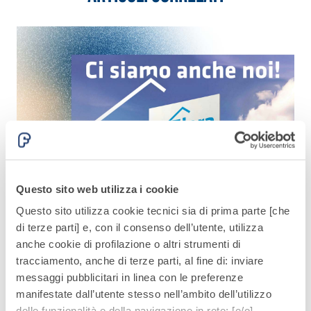
quarzo, ad
polimero-
alta
modificata,
conducibilità
tixotropica,
termica per
fibrorinforzata, per
la
la passivazione,
realizzazione
riparazione,
di massetti
rasatura e
radianti a
protezione di
basso
strutture in
Sistema
spessore in
calcestruzzo
ISOLAMENTO
®
TERMICO
ambienti
FASSATHERM
Questo sito web utilizza i cookie
interni.
COLLANTI E RASANTI
Questo sito utilizza cookie tecnici sia di prima parte [che
Fiere
A 96 RESPHIRA
di terze parti] e, con il consenso dell’utente, utilizza
Fiera TopHaus 2026
A
Collante-rasante
anche cookie di profilazione o altri strumenti di
Il 16 e 17 maggio vi aspettiamo, presso lo stand T6.
F
alleggerito, fibrato,
tracciamento, anche di terze parti, al fine di: inviare
con calce idraulica
Maggio 13, 2026
N
messaggi pubblicitari in linea con le preferenze
naturale NHL 3,5 e
manifestate dall’utente stesso nell’ambito dell’utilizzo
speciali inerti
delle funzionalità e della navigazione in rete; [e/o]