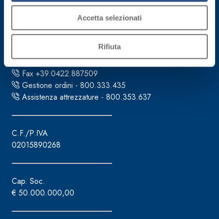
Accetta selezionati
Fassa S.r.l.
via Lazzaris, 3
31027 Spresiano (TV)
Rifiuta
Tel. +39.0422.7222
Fax +39.0422.887509
Gestione ordini - 800.333.435
Assistenza attrezzature - 800.353.637
C.F./P.IVA
02015890268
Cap. Soc.
€ 50.000.000,00