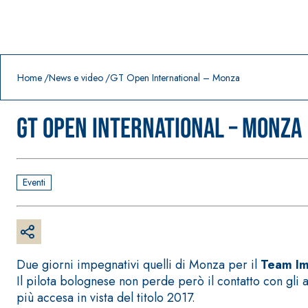
Prodotti in primo piano
download
home
Home
News e video
GT Open International – Monza
GT Open International – Monza
Eventi
Due giorni impegnativi quelli di Monza per il
Team Im
Il pilota bolognese non perde però il contatto con gli av
più accesa in vista del titolo 2017.