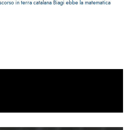
scorso in terra catalana Biagi ebbe la matematica
ITTURE
tra opaca ad elevata qualità per interni