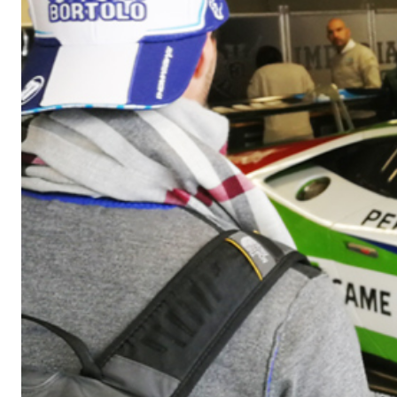
Sistema RIPRISTINO DEL CALCESTRUZZO
PRODOTTI TIXO
GEOACTIVE R4 40
Malta rapida contenente speciali leganti solfatore
modificata, tixotropica, fibrorinforzata, per la p
rasatura e protezione di strutture in calcestruzzo