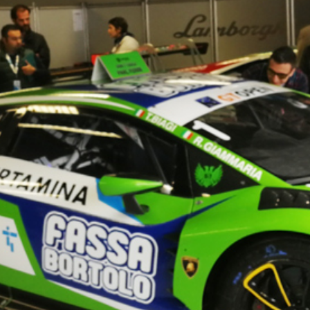
TROPICI
Sistema POSA PAVIMENTI E R
FASSAFLOOR LA 8.30
sistenti, polimero-
Lisciatura autolivellante 
assivazione, riparazione,
termica per la realizzazi
ambienti interni.