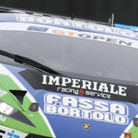
ASE CALCE AEREA
Sistema GYPSOTECH
LAS
®
®
GYPSOTECH
GypsoLIGNUM