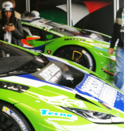
IVESTIMENTI
FASSAFLOOR – FONDI DI POSA
a base di anidrite e quarzo, ad alta conducibilità
one di massetti radianti a basso spessore in