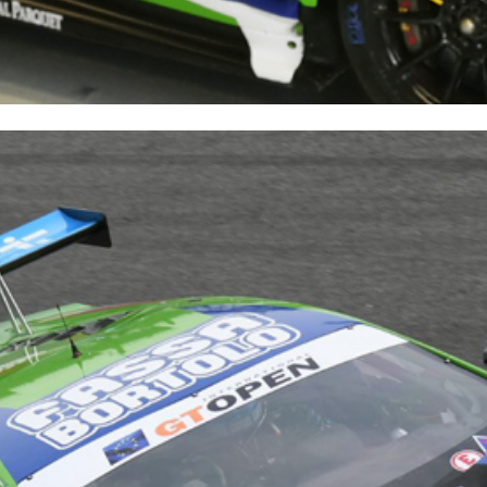
 E RASANTI
draulica naturale NHL 3,5