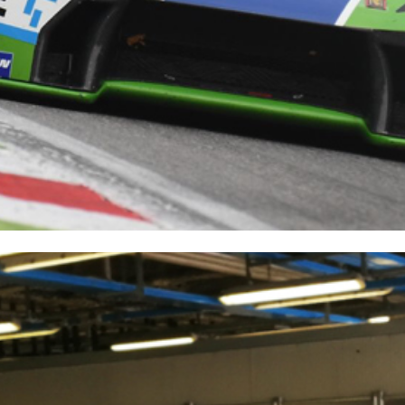
i calce aerea, per
Lastra in cartongesso