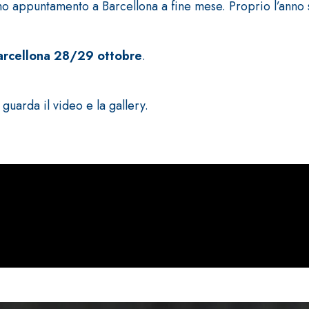
imo appuntamento a Barcellona a fine mese. Proprio l’anno 
arcellona 28/29 ottobre
.
arda il video e la gallery.
ERMEABILIZZANTI
Sistema FASSACOLOUR
P
®
SICURA G3
nente polimero
Idropittura decorativa ul