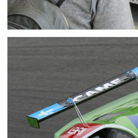
Sistema ISOLAMENTO TERMICO FASSATHERM
COLLANTI
®
A 96 RESPHIRA
Collante-rasante alleggerito, fibrato, con calce i