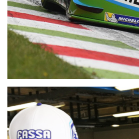
Intonaco di fondo bianco fibrorinforzato a base d
interni ed esterni