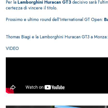
Per la
Lamborghini Huracan GT3
decisivo sarà l’ult
certezza di vincere il titolo.
Prossimo e ultimo round dell’International GT Open:
B
Thomas Biagi e la Lamborghini Huracan GT3 a Monza: gu
Sistema POSA PAVIMENTI E RIVESTIMENTI
AQUAZIP
– IMP
®
VIDEO
AQUAZIP ONE PRO
Guaina impermeabilizzante elastica monocompo
cementizia