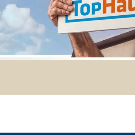
TROPICI
Sistema POSA PAVIMENTI E R
FASSAFLOOR LA 8.30
sistenti, polimero-
Lisciatura autolivellante 
assivazione, riparazione,
termica per la realizzazi
ambienti interni.