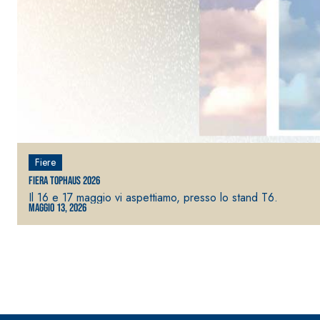
Sistema RIPRISTINO DEL CALCESTRUZZO
PRODOTTI TIXO
GEOACTIVE R4 40
Malta rapida contenente speciali leganti solfatore
Fiere
modificata, tixotropica, fibrorinforzata, per la p
Fiera TopHaus 2026
rasatura e protezione di strutture in calcestruzzo
Il 16 e 17 maggio vi aspettiamo, presso lo stand T6.
Maggio 13, 2026