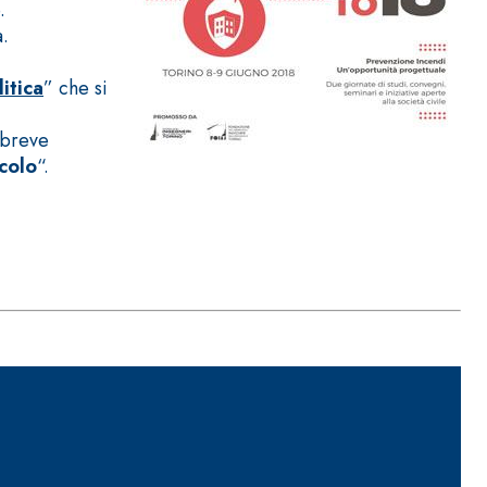
.
a.
itica
” che si
 breve
lcolo
“.
ITTURE
tra opaca ad elevata qualità per interni