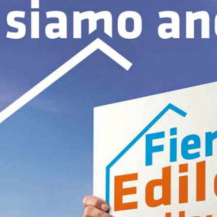
i calce aerea, per
Lastra in cartongesso