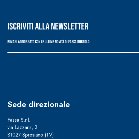
Iscriviti alla newsletter
Rimani aggiornato con le ultime novità di Fassa Bortolo
Sede direzionale
Sistema ISOLAMENTO TERMICO FASSATHERM
COLLANTI
®
Fassa S.r.l.
via Lazzaris, 3
A 96 RESPHIRA
31027 Spresiano (TV)
Collante-rasante alleggerito, fibrato, con calce i