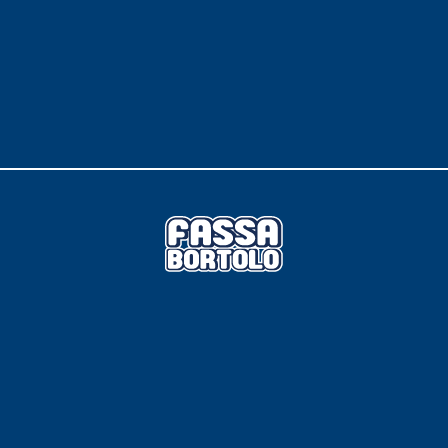
 E RASANTI
draulica naturale NHL 3,5