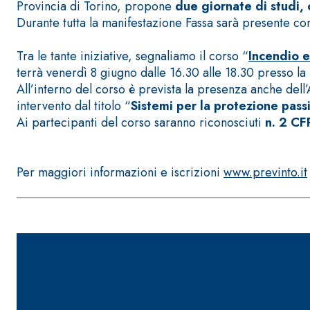
Provincia di Torino, propone
due giornate di studi,
Durante tutta la manifestazione Fassa sarà presente c
Tra le tante iniziative, segnaliamo il corso “
Incendio e
terrà venerdì 8 giugno dalle 16.30 alle 18.30 presso l
All’interno del corso è prevista la presenza anche dell
intervento dal titolo “
Sistemi per la protezione passi
Sistema POSA PAVIMENTI E RIVESTIMENTI
AQUAZIP
– IMP
Ai partecipanti del corso saranno riconosciuti
n. 2 CF
®
AQUAZIP ONE PRO
Guaina impermeabilizzante elastica monocompo
Per maggiori informazioni e iscrizioni
www.previnto.it
cementizia