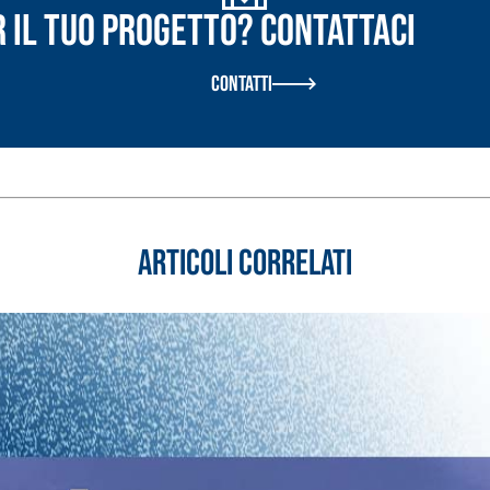
r il tuo progetto? Contattaci
Contatti
Articoli correlati
ASE CALCE AEREA
Sistema GYPSOTECH
LAS
®
®
GYPSOTECH
GypsoLIGNUM