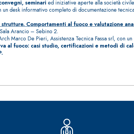
 convegni, seminari
ed iniziative aperte alla società civile
on un desk informativo completo di documentazione tecnic
 strutture. Comportamenti al fuoco e valutazione anal
a Sala Arancio – Sebino 2.
’Arch Marco De Pieri, Assistenza Tecnica Fassa srl, con un
va al fuoco: casi studio, certificazioni e metodi di ca
ERMEABILIZZANTI
Sistema FASSACOLOUR
P
P.
®
SICURA G3
nente polimero
Idropittura decorativa ul