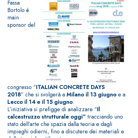
ad elevata
Fassa
impermeabilizzante
qualità per
Bortolo è
elastica
interni
main
monocomponente
sponsor del
polimero
cementizia
Sistema
GYPSOTEC
®
congresso “
ITALIAN CONCRETE DAYS
H
Sistema
2018
” che si svolgerà a
Milano il 13 giugno
e a
LASTRE
INTONACATURA E
COSTRUZIONE
Lecco il 14 e il 15 giugno
.
®
GYPSOTECH
PRODOTTI A BASE
L’iniziativa si prefigge di analizzare “
Il
CALCE AEREA
GypsoLIGNUM
Lastra in
calcestruzzo strutturale oggi”
tracciando uno
TIPO DEFH1IR
cartongesso
KB 13 EVOLUTION
stato dell’arte che spazia dalla teoria e dagli
Intonaco di fondo
impieghi odierni, fino a discutere dei materiali e
bianco