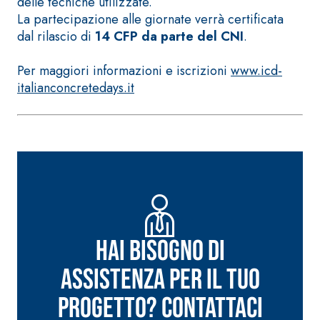
delle tecniche utilizzate.
fibrorinforzato a
La partecipazione alle giornate verrà certificata
base di calce
dal rilascio di
14 CFP da parte del CNI
.
aerea, per interni
ed esterni
Per maggiori informazioni e iscrizioni
www.icd-
italianconcretedays.it
Sistema POSA
PAVIMENTI E
RIVESTIMENTI
Sistema RIPRISTINO
FASSAFLOOR
DEL CALCESTRUZZO
– FONDI DI
PRODOTTI
POSA
TIXOTROPICI
Hai bisogno di
FASSAFLOOR L
GEOACTIVE R4 40
A 8.30
Lisciatura
Malta rapida
assistenza per il tuo
autolivellante
contenente speciali
a base di
progetto? Contattaci
leganti
anidrite e
solfatoresistenti,