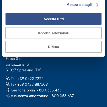
consenso all’uso dei cookie che richiedono il consenso,
Mostra dettagli
mantenendo le impostazioni di default (solo cookie tecnici
attivi).
Accetta tutti
Accetta selezionati
Sede direzionale
Rifiuta
Fassa S.r.l.
via Lazzaris, 3
31027 Spresiano (TV)
Tel. +39.0422.7222
Fax +39.0422.887509
Gestione ordini - 800.333.435
Assistenza attrezzature - 800.353.637