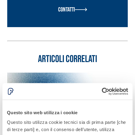
quarzo, ad
polimero-
Contatti
alta
modificata,
conducibilità
tixotropica,
termica per
fibrorinforzata, per
la
la passivazione,
realizzazione
riparazione,
di massetti
rasatura e
radianti a
Articoli correlati
protezione di
basso
strutture in
Sistema
spessore in
calcestruzzo
ISOLAMENTO
®
TERMICO
ambienti
FASSATHERM
interni.
COLLANTI E RASANTI
A 96 RESPHIRA
Collante-rasante
alleggerito, fibrato,
Questo sito web utilizza i cookie
con calce idraulica
Questo sito utilizza cookie tecnici sia di prima parte [che
naturale NHL 3,5 e
di terze parti] e, con il consenso dell’utente, utilizza
speciali inerti