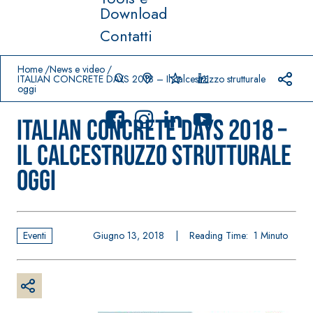
Download
Contatti
Prodotti in primo piano
download
home
Home
News e video
ITALIAN CONCRETE DAYS 2018 – Il calcestruzzo strutturale
oggi
ITALIAN CONCRETE DAYS 2018 –
Il calcestruzzo strutturale
oggi
Sistema
FASSACOLO
®
UR
Sistema POSA
PITTURE
PAVIMENTI E
RIVESTIMENTI
Eventi
Giugno 13, 2018
|
Reading Time:
1
Minuto
SICURA G3
–
AQU
IMPERMEABILIZ
Idropittura
®
AZIP
ZANTI
decorativa
AQUAZIP ONE PRO
ultra opaca
Guaina