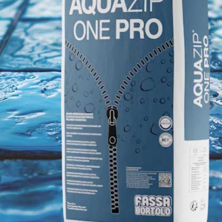
i calce aerea, per
Lastra in cartongesso