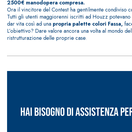
2500€ manodopera compresa.
Ora il vincitore del Contest ha gentilmente condiviso c
Tutti gli utenti maggiorenni iscritti ad Houzz potevano
dar vita così ad una
propria palette colori Fassa,
fac
L’obiettivo? Dare valore ancora una volta al mondo delle
ristrutturazione delle proprie case
.
Sistema POSA PAVIMENTI E RIVESTIMENTI
AQUAZIP
– IMP
®
AQUAZIP ONE PRO
Guaina impermeabilizzante elastica monocompo
cementizia
Hai bisogno di assistenza pe