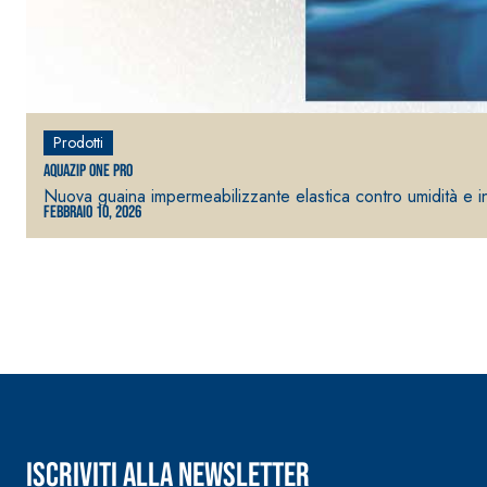
Prodotti
Aquazip One Pro
Sistema RIPRISTINO DEL CALCESTRUZZO
PRODOTTI TIXO
Nuova guaina impermeabilizzante elastica contro umidità e inf
GEOACTIVE R4 40
Febbraio 10, 2026
Malta rapida contenente speciali leganti solfatore
modificata, tixotropica, fibrorinforzata, per la p
rasatura e protezione di strutture in calcestruzzo
Iscriviti alla newsletter