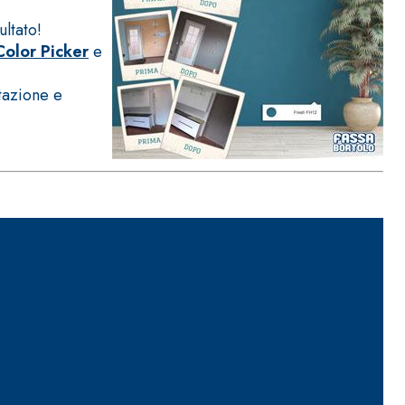
ultato!
Color Picker
e
ttazione e
ITTURE
tra opaca ad elevata qualità per interni