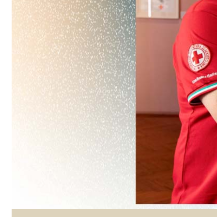
Intonaco di fondo bianco fibrorinforzato a base d
interni ed esterni