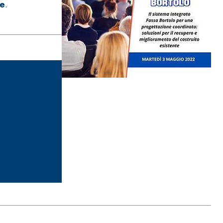
te
.
ITTURE
tra opaca ad elevata qualità per interni