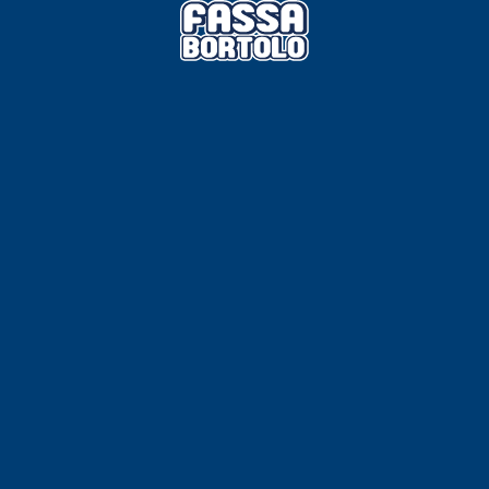
 E RASANTI
draulica naturale NHL 3,5