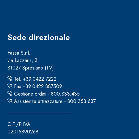
Sede direzionale
Fassa S.r.l.
via Lazzaris, 3
31027 Spresiano (TV)
Tel. +39.0422.7222
Fax +39.0422.887509
Gestione ordini - 800.333.435
Assistenza attrezzature - 800.353.637
Sistema ISOLAMENTO TERMICO FASSATHERM
COLLANTI
®
C.F./P.IVA
A 96 RESPHIRA
02015890268
Collante-rasante alleggerito, fibrato, con calce i