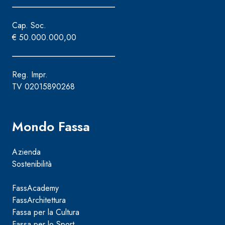
e speciali inerti alleggeriti
Cap. Soc.
€ 50.000.000,00
Reg. Impr.
TV 02015890268
Mondo Fassa
Azienda
Sostenibilità
FassAcademy
FassArchitettura
Fassa per la Cultura
Fassa per lo Sport