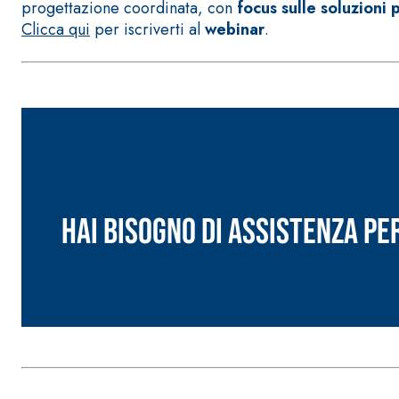
progettazione coordinata, con
focus sulle soluzioni
Clicca qui
per iscriverti al
webinar
.
Sistema POSA PAVIMENTI E RIVESTIMENTI
AQUAZIP
– IMP
®
AQUAZIP ONE PRO
Guaina impermeabilizzante elastica monocompo
Hai bisogno di assistenza pe
cementizia