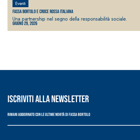
Eventi
Fassa Bortolo e Croce Rossa Italiana
Una partnership nel segno della responsabilità sociale.
Giugno 29, 2026
Sistema RIPRISTINO DEL CALCESTRUZZO
PRODOTTI TIXO
GEOACTIVE R4 40
Malta rapida contenente speciali leganti solfatore
modificata, tixotropica, fibrorinforzata, per la p
rasatura e protezione di strutture in calcestruzzo
Iscriviti alla newsletter
Rimani aggiornato con le ultime novità di Fassa Bortolo