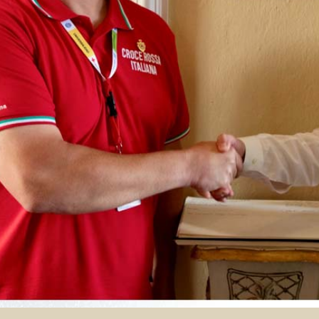
i calce aerea, per
Lastra in cartongesso