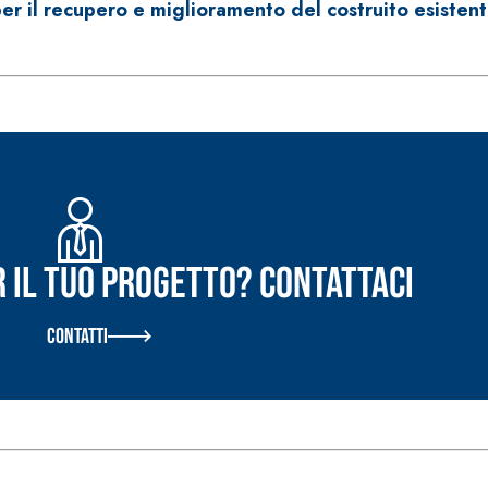
 per il recupero e miglioramento del costruito esisten
ERMEABILIZZANTI
Sistema FASSACOLOUR
P
®
SICURA G3
nente polimero
Idropittura decorativa ul
r il tuo progetto? Contattaci
Contatti