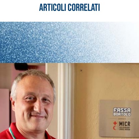
Articoli correlati
ASE CALCE AEREA
Sistema GYPSOTECH
LAS
®
®
GYPSOTECH
GypsoLIGNUM