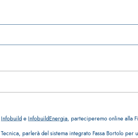
n
Infobuild
e
InfobuildEnergia
, parteciperemo online alla F
a Tecnica, parlerà del sistema integrato Fassa Bortolo per 