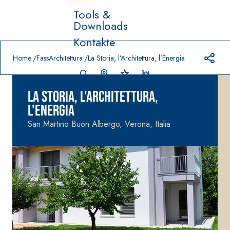
Tools &
Downloads
Anfrage um Zugang auf die Inhalte
Prodotti in primo piano
Kontakte
download
home
Home
FassArchitettura
La Storia, l’Architettura, l’Energia
La Storia, l'Architettura,
l'Energia
San Martino Buon Albergo, Verona, Italia
-
FASSACOLO
VERLEGESYSTEM FÜR
Syste
®
UR
BODEN- UND
m
WANDBELÄGE
FARBANSTRICHE
–
AQ
WASSERUNDURC
SICURA G3
UA
®
HLÄSSIGE
ZIP
Ultramatter
DICHTSTOFFE
wasserbasierter
AQUAZIP ONE PRO