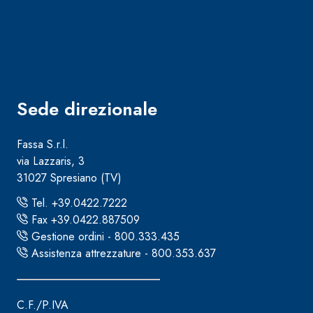
Sede direzionale
Sistema RIPRISTINO DEL CALCESTRUZZO
PRODOTTI TIXO
GEOACTIVE R4 40
Fassa S.r.l.
Malta rapida contenente speciali leganti solfatore
via Lazzaris, 3
modificata, tixotropica, fibrorinforzata, per la p
31027 Spresiano (TV)
rasatura e protezione di strutture in calcestruzzo
Tel. +39.0422.7222
Fax +39.0422.887509
Gestione ordini - 800.333.435
Assistenza attrezzature - 800.353.637
C.F./P.IVA