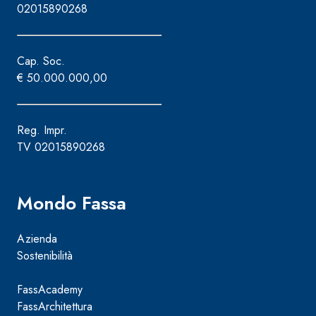
02015890268
Cap. Soc.
€ 50.000.000,00
Reg. Impr.
TV 02015890268
Mondo Fassa
Azienda
Sostenibilità
Sistema ISOLAMENTO TERMICO FASSATHERM
COLLANTI
®
FassAcademy
A 96 RESPHIRA
FassArchitettura
Collante-rasante alleggerito, fibrato, con calce i