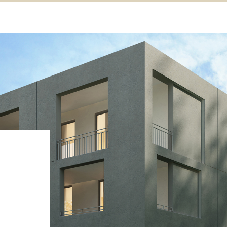
ASE CALCE AEREA
Sistema GYPSOTECH
LAS
®
®
GYPSOTECH
GypsoLIGNUM