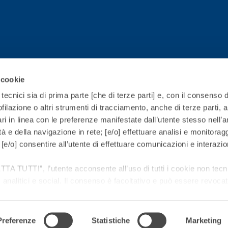
 cookie
tecnici sia di prima parte [che di terze parti] e, con il consenso d
filazione o altri strumenti di tracciamento, anche di terze parti, al
ri in linea con le preferenze manifestate dall’utente stesso nell’
lità e della navigazione in rete; [e/o] effettuare analisi e monitorag
[e/o] consentire all’utente di effettuare comunicazioni e interazio
TTA TUTTI
”, l’utente acconsente all’uso di tutti i cookie non tecni
e, analitici e social. Il consenso è facoltativo e può essere revocat
e le proprie preferenze può cliccare sul tasto in basso a sinistra 
Preferenze
Statistiche
Marketing