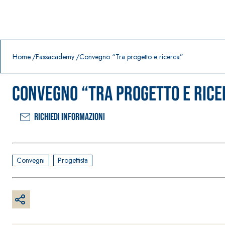
Prodotti in primo piano
download
home
Home
Fassacademy
Convegno “Tra progetto e ricerca”
Convegno “Tra progetto e rice
Richiedi informazioni
Convegni
Progettista