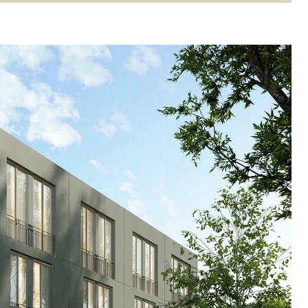
TRE
 TIPO DEFH1IR