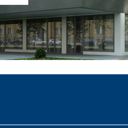
i calce aerea, per
Lastra in cartongesso