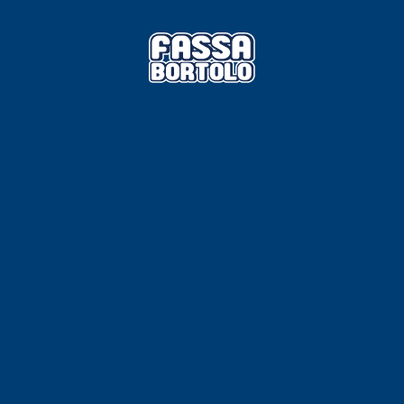
TROPICI
Sistema POSA PAVIMENTI E R
FASSAFLOOR LA 8.30
sistenti, polimero-
Lisciatura autolivellante 
assivazione, riparazione,
termica per la realizzazi
ambienti interni.