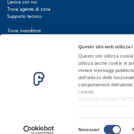
Lavora con noi
Trova agente di zona
Supporto tecnico
Trova rivenditore
Condizioni di vendita
Questo sito web utilizza i
Manuali d’uso e manutenzione
Questo sito utilizza cookie 
Guida sulla sicurezza dei prodotti
utilizza anche cookie di pro
Segnalazioni illeciti
inviare messaggi pubblicita
Codice etico
dell’utilizzo delle funziona
comportamenti dell’utente; 
i social.
Cliccando sul tasto “
ACCE
quindi quelli di profilazion
Informativa Privacy
Cookie Policy
momento.
Se l’utente desidera gestir
Selezione
in ogni momento dal sito).
Necessari
del