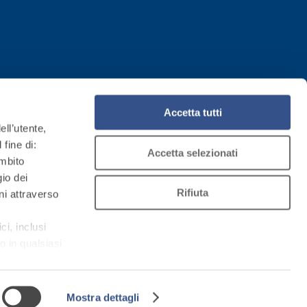
Accetta tutti
ell’utente,
 fine di:
Accetta selezionati
ambito
gio dei
Rifiuta
ni attraverso
ci, inclusi
o in qualsiasi
(accessibile
Mostra dettagli