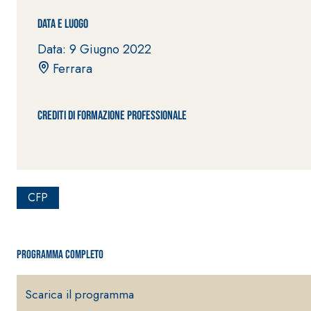
Data e Luogo
Data: 9 Giugno 2022
Ferrara
Crediti di formazione professionale
Sistema POSA PAVIMENTI E RIVESTIMENTI
AQUAZIP
– IMP
®
AQUAZIP ONE PRO
Guaina impermeabilizzante elastica monocompo
cementizia
CFP
Programma completo
Scarica il programma