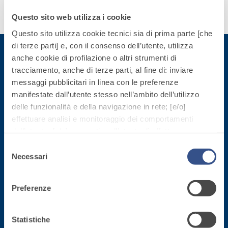
quarzo, ad
polimero-
Scopri
Questo sito web utilizza i cookie
alta
modificata,
di più
conducibilità
Questo sito utilizza cookie tecnici sia di prima parte [che
tixotropica,
termica per
di terze parti] e, con il consenso dell’utente, utilizza
fibrorinforzata, per
la
anche cookie di profilazione o altri strumenti di
la passivazione,
realizzazione
tracciamento, anche di terze parti, al fine di: inviare
riparazione,
Iscriviti alla newsletter
di massetti
messaggi pubblicitari in linea con le preferenze
rasatura e
radianti a
manifestate dall’utente stesso nell’ambito dell’utilizzo
protezione di
basso
delle funzionalità e della navigazione in rete; [e/o]
Rimani aggiornato con le ultime novità di Fassa Bortolo
strutture in
Sistema
spessore in
effettuare analisi e monitoraggio dei comportamenti
calcestruzzo
ISOLAMENTO
®
TERMICO
ambienti
dell’utente; [e/o] consentire all’utente di effettuare
FASSATHERM
interni.
comunicazioni e interazioni attraverso i social.
Selezione
COLLANTI E RASANTI
Cliccando sul tasto “
ACCETTA TUTTI
”, l’utente
Necessari
del
A 96 RESPHIRA
acconsente all’uso di tutti i cookie non tecnici, inclusi
consenso
Collante-rasante
quindi quelli di profilazione, analitici e social. Il consenso
alleggerito, fibrato,
Preferenze
è facoltativo e può essere revocato in qualsiasi
con calce idraulica
Sede direzionale
momento.
naturale NHL 3,5 e
Se l’utente desidera gestire le proprie preferenze può
Statistiche
speciali inerti