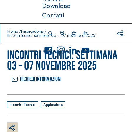
Download
Contatti
Prodotti in primo piano
download
home
Home
Fassacademy
Incontri tecnici: settimana 03 – 07 novembre 2025
Incontri tecnici: settimana
03 – 07 novembre 2025
Richiedi informazioni
Sistema
FASSACOLO
®
UR
Sistema POSA
PITTURE
PAVIMENTI E
RIVESTIMENTI
SICURA G3
Incontri Tecnici
Applicatore
–
AQU
IMPERMEABILIZ
Idropittura
®
AZIP
ZANTI
decorativa
AQUAZIP ONE PRO
ultra opaca
Guaina