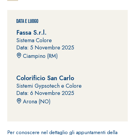
ad elevata
impermeabilizzante
qualità per
elastica
interni
monocomponente
Data e Luogo
polimero
Fassa S.r.l.
cementizia
Sistema Colore
Data: 5 Novembre 2025
Ciampino (RM)
Colorificio San Carlo
Sistema
GYPSOTEC
®
Sistemi Gypsotech e Colore
H
Sistema
Data: 6 Novembre 2025
LASTRE
INTONACATURA E
COSTRUZIONE
Arona (NO)
®
GYPSOTECH
PRODOTTI A BASE
CALCE AEREA
GypsoLIGNUM
Lastra in
TIPO DEFH1IR
cartongesso
KB 13 EVOLUTION
Intonaco di fondo
Per conoscere nel dettaglio gli appuntamenti della
bianco