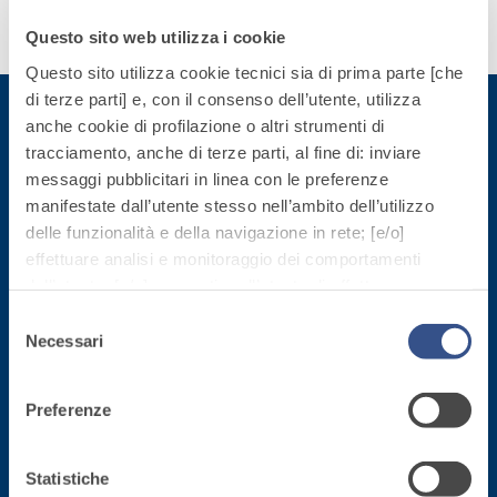
quarzo, ad
polimero-
Scopri
Questo sito web utilizza i cookie
alta
modificata,
di più
conducibilità
Questo sito utilizza cookie tecnici sia di prima parte [che
tixotropica,
termica per
di terze parti] e, con il consenso dell’utente, utilizza
fibrorinforzata, per
la
anche cookie di profilazione o altri strumenti di
la passivazione,
realizzazione
tracciamento, anche di terze parti, al fine di: inviare
riparazione,
Iscriviti alla newsletter
di massetti
messaggi pubblicitari in linea con le preferenze
rasatura e
radianti a
manifestate dall’utente stesso nell’ambito dell’utilizzo
protezione di
basso
delle funzionalità e della navigazione in rete; [e/o]
Rimani aggiornato con le ultime novità di Fassa Bortolo
strutture in
Sistema
spessore in
effettuare analisi e monitoraggio dei comportamenti
calcestruzzo
ISOLAMENTO
®
TERMICO
ambienti
dell’utente; [e/o] consentire all’utente di effettuare
FASSATHERM
interni.
comunicazioni e interazioni attraverso i social.
Selezione
COLLANTI E RASANTI
Cliccando sul tasto “
ACCETTA TUTTI
”, l’utente
Necessari
del
A 96 RESPHIRA
acconsente all’uso di tutti i cookie non tecnici, inclusi
consenso
Collante-rasante
quindi quelli di profilazione, analitici e social. Il consenso
alleggerito, fibrato,
Preferenze
è facoltativo e può essere revocato in qualsiasi
con calce idraulica
Sede direzionale
momento.
naturale NHL 3,5 e
Se l’utente desidera gestire le proprie preferenze può
Statistiche
speciali inerti