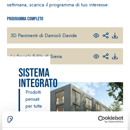
settimana, scarica il programma di tuo interesse:
fibrorinforzato a
base di calce
aerea, per interni
Programma completo
ed esterni
3D Pavimenti di Damioli Davide
La Scuola Edile di Siena
Sistema POSA
Sistema
PAVIMENTI E
RIVESTIMENTI
Sistema RIPRISTINO
Integrato
FASSAFLOOR
DEL CALCESTRUZZO
– FONDI DI
PRODOTTI
POSA
Prodotti
TIXOTROPICI
FASSAFLOOR L
pensati
GEOACTIVE R4 40
A 8.30
Lisciatura
per tutte
Malta rapida
autolivellante
le
contenente speciali
a base di
esigenze.
leganti
anidrite e
solfatoresistenti,