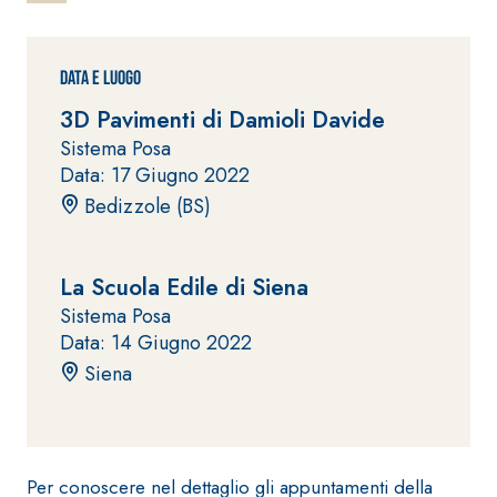
ad elevata
impermeabilizzante
qualità per
elastica
interni
monocomponente
Data e Luogo
polimero
3D Pavimenti di Damioli Davide
cementizia
Sistema Posa
Data: 17 Giugno 2022
Bedizzole (BS)
La Scuola Edile di Siena
Sistema
GYPSOTEC
®
Sistema Posa
H
Sistema
Data: 14 Giugno 2022
LASTRE
INTONACATURA E
COSTRUZIONE
Siena
®
GYPSOTECH
PRODOTTI A BASE
CALCE AEREA
GypsoLIGNUM
Lastra in
TIPO DEFH1IR
cartongesso
KB 13 EVOLUTION
Intonaco di fondo
Per conoscere nel dettaglio gli appuntamenti della
bianco