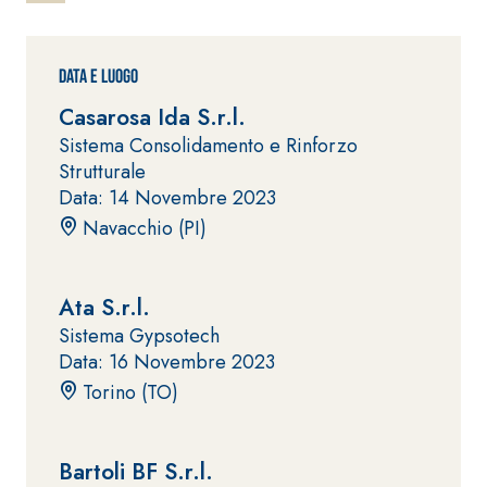
ad elevata
impermeabilizzante
qualità per
elastica
interni
monocomponente
Data e Luogo
polimero
Casarosa Ida S.r.l.
cementizia
Sistema Consolidamento e Rinforzo
Strutturale
Data: 14 Novembre 2023
Navacchio (PI)
Sistema
GYPSOTEC
®
Ata S.r.l.
H
Sistema
Sistema Gypsotech
LASTRE
INTONACATURA E
COSTRUZIONE
Data: 16 Novembre 2023
®
GYPSOTECH
PRODOTTI A BASE
Torino (TO)
CALCE AEREA
GypsoLIGNUM
Lastra in
TIPO DEFH1IR
cartongesso
KB 13 EVOLUTION
Intonaco di fondo
Bartoli BF S.r.l.
bianco