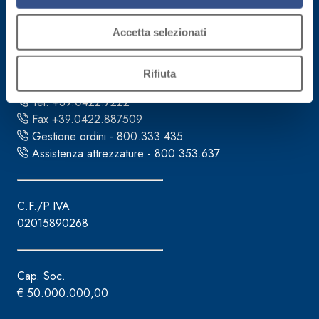
Sede direzionale
Accetta selezionati
Fassa S.r.l.
via Lazzaris, 3
Rifiuta
31027 Spresiano (TV)
Tel. +39.0422.7222
Fax +39.0422.887509
Gestione ordini - 800.333.435
Assistenza attrezzature - 800.353.637
C.F./P.IVA
02015890268
Cap. Soc.
€ 50.000.000,00