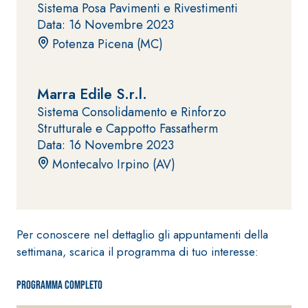
Sistema Posa Pavimenti e Rivestimenti
fibrorinforzato a
Data: 16 Novembre 2023
base di calce
Potenza Picena (MC)
aerea, per interni
ed esterni
Marra Edile S.r.l.
Sistema Consolidamento e Rinforzo
Strutturale e Cappotto Fassatherm
Data: 16 Novembre 2023
Sistema POSA
Montecalvo Irpino (AV)
PAVIMENTI E
RIVESTIMENTI
Sistema RIPRISTINO
FASSAFLOOR
DEL CALCESTRUZZO
– FONDI DI
PRODOTTI
POSA
TIXOTROPICI
Per conoscere nel dettaglio gli appuntamenti della
FASSAFLOOR L
GEOACTIVE R4 40
A 8.30
Lisciatura
settimana, scarica il programma di tuo interesse:
Malta rapida
autolivellante
contenente speciali
a base di
Programma completo
leganti
anidrite e
solfatoresistenti,