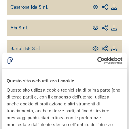
quarzo, ad
polimero-
Casarosa Ida S.r.l.
alta
modificata,
conducibilità
tixotropica,
termica per
fibrorinforzata, per
Ata S.r.l.
la
la passivazione,
realizzazione
riparazione,
di massetti
rasatura e
Bartoli BF S.r.l.
radianti a
protezione di
basso
strutture in
Sistema
spessore in
calcestruzzo
ISOLAMENTO
Marra Edile S.r.l.
®
TERMICO
ambienti
FASSATHERM
interni.
Questo sito web utilizza i cookie
Sistema
COLLANTI E RASANTI
Questo sito utilizza cookie tecnici sia di prima parte [che
A 96 RESPHIRA
Integrato
di terze parti] e, con il consenso dell’utente, utilizza
Collante-rasante
anche cookie di profilazione o altri strumenti di
Prodotti
alleggerito, fibrato,
tracciamento, anche di terze parti, al fine di: inviare
pensati
con calce idraulica
messaggi pubblicitari in linea con le preferenze
per tutte
naturale NHL 3,5 e
manifestate dall’utente stesso nell’ambito dell’utilizzo
le
speciali inerti