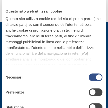
quarzo, ad
polimero-
alta
modificata,
Questo sito web utilizza i cookie
Scopri
conducibilità
tixotropica,
di più
Questo sito utilizza cookie tecnici sia di prima parte [che
termica per
fibrorinforzata, per
di terze parti] e, con il consenso dell’utente, utilizza
la
la passivazione,
anche cookie di profilazione o altri strumenti di
realizzazione
riparazione,
tracciamento, anche di terze parti, al fine di: inviare
di massetti
rasatura e
messaggi pubblicitari in linea con le preferenze
Iscriviti alla newsletter
radianti a
protezione di
manifestate dall’utente stesso nell’ambito dell’utilizzo
basso
strutture in
Sistema
delle funzionalità e della navigazione in rete; [e/o]
spessore in
calcestruzzo
ISOLAMENTO
Rimani aggiornato con le ultime novità di Fassa Bortolo
®
effettuare analisi e monitoraggio dei comportamenti
TERMICO
ambienti
FASSATHERM
dell’utente; [e/o] consentire all’utente di effettuare
interni.
COLLANTI E RASANTI
comunicazioni e interazioni attraverso i social.
Selezione
Cliccando sul tasto “
ACCETTA TUTTI
”, l’utente
A 96 RESPHIRA
Necessari
del
acconsente all’uso di tutti i cookie non tecnici, inclusi
Collante-rasante
consenso
quindi quelli di profilazione, analitici e social. Il consenso
alleggerito, fibrato,
Preferenze
è facoltativo e può essere revocato in qualsiasi
con calce idraulica
momento.
naturale NHL 3,5 e
Sede direzionale
Se l’utente desidera gestire le proprie preferenze può
speciali inerti
Statistiche