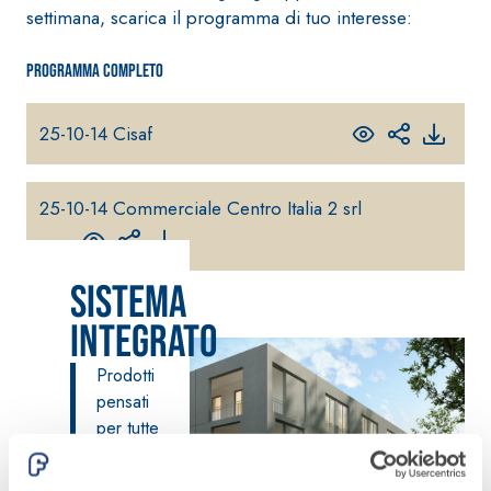
settimana, scarica il programma di tuo interesse:
fibrorinforzato a
base di calce
aerea, per interni
Programma completo
ed esterni
25-10-14 Cisaf
25-10-14 Commerciale Centro Italia 2 srl
Sistema POSA
PAVIMENTI E
RIVESTIMENTI
Sistema
Sistema RIPRISTINO
FASSAFLOOR
DEL CALCESTRUZZO
– FONDI DI
Integrato
PRODOTTI
POSA
TIXOTROPICI
FASSAFLOOR L
Prodotti
GEOACTIVE R4 40
A 8.30
Lisciatura
pensati
Malta rapida
autolivellante
per tutte
contenente speciali
a base di
le
leganti
anidrite e
esigenze.
solfatoresistenti,