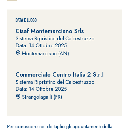
ad elevata
impermeabilizzante
qualità per
elastica
interni
monocomponente
Data e Luogo
polimero
Cisaf Montemarciano Srls
cementizia
Sistema Ripristino del Calcestruzzo
Data: 14 Ottobre 2025
Montemarciano (AN)
Commerciale Centro Italia 2 S.r.l
Sistema
GYPSOTEC
®
Sistema Ripristino del Calcestruzzo
H
Sistema
Data: 14 Ottobre 2025
LASTRE
INTONACATURA E
COSTRUZIONE
Strangolagalli (FR)
®
GYPSOTECH
PRODOTTI A BASE
CALCE AEREA
GypsoLIGNUM
Lastra in
TIPO DEFH1IR
cartongesso
KB 13 EVOLUTION
Intonaco di fondo
Per conoscere nel dettaglio gli appuntamenti della
bianco