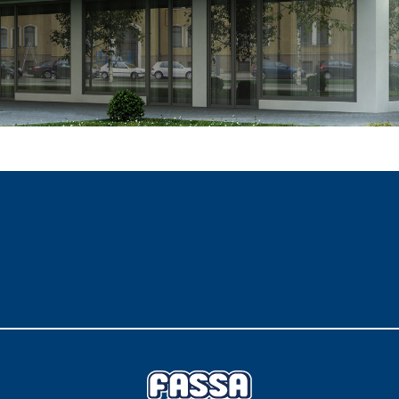
TROPICI
Sistema POSA PAVIMENTI E R
FASSAFLOOR LA 8.30
sistenti, polimero-
Lisciatura autolivellante 
assivazione, riparazione,
termica per la realizzazi
ambienti interni.