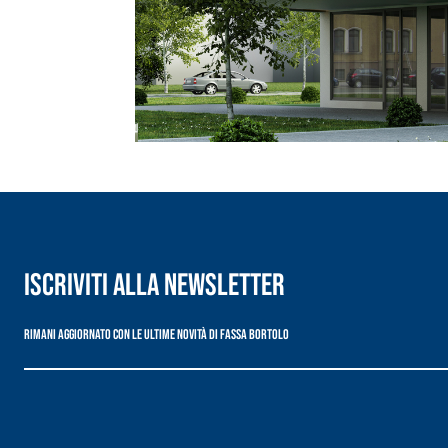
Sistema RIPRISTINO DEL CALCESTRUZZO
PRODOTTI TIXO
GEOACTIVE R4 40
Malta rapida contenente speciali leganti solfatore
modificata, tixotropica, fibrorinforzata, per la p
rasatura e protezione di strutture in calcestruzzo
Iscriviti alla newsletter
Rimani aggiornato con le ultime novità di Fassa Bortolo