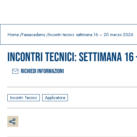
Prodotti in primo piano
download
home
Home
Fassacademy
Incontri tecnici: settimana 16 – 20 marzo 2026
Incontri tecnici: settimana 16
Richiedi informazioni
Incontri Tecnici
Applicatore