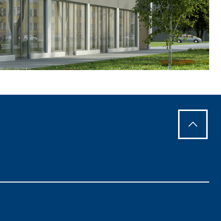
IVESTIMENTI
FASSAFLOOR – FONDI DI POSA
a base di anidrite e quarzo, ad alta conducibilità
one di massetti radianti a basso spessore in