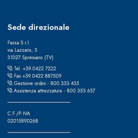
Sede direzionale
Fassa S.r.l.
via Lazzaris, 3
31027 Spresiano (TV)
Tel. +39.0422.7222
Fax +39.0422.887509
Gestione ordini - 800.333.435
Assistenza attrezzature - 800.353.637
C.F./P.IVA
Sistema ISOLAMENTO TERMICO FASSATHERM
COLLANTI
®
02015890268
A 96 RESPHIRA
Collante-rasante alleggerito, fibrato, con calce i