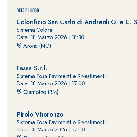
Data e Luogo
Colorificio San Carlo di Andreoli G. e C. 
Sistema Colore
Data: 18 Marzo 2026 |
18:30
Arona (NO)
Sistema POSA PAVIMENTI E RIVESTIMENTI
AQUAZIP
– IMP
®
AQUAZIP ONE PRO
Fassa S.r.l.
Guaina impermeabilizzante elastica monocompo
Sistema Posa Pavimenti e Rivestimenti
cementizia
Data: 18 Marzo 2026 |
17:00
Ciampino (RM)
Pirolo Vitoronzo
Sistema Posa Pavimenti e Rivestimenti
Data: 18 Marzo 2026 |
17:00