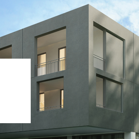
i calce aerea, per
Lastra in cartongesso