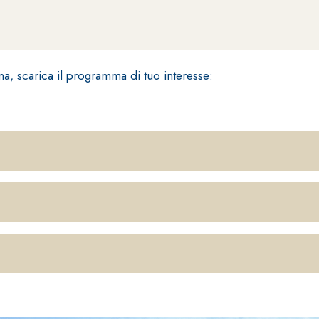
na, scarica il programma di tuo interesse:
ASE CALCE AEREA
Sistema GYPSOTECH
LAS
®
®
GYPSOTECH
GypsoLIGNUM