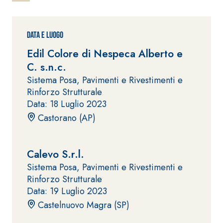
ad elevata
impermeabilizzante
qualità per
elastica
interni
monocomponente
Data e Luogo
polimero
Edil Colore di Nespeca Alberto e
cementizia
C. s.n.c.
Sistema Posa, Pavimenti e Rivestimenti e
Rinforzo Strutturale
Data: 18 Luglio 2023
Castorano (AP)
Sistema
GYPSOTEC
®
H
Sistema
Calevo S.r.l.
LASTRE
INTONACATURA E
COSTRUZIONE
Sistema Posa, Pavimenti e Rivestimenti e
®
GYPSOTECH
PRODOTTI A BASE
Rinforzo Strutturale
CALCE AEREA
GypsoLIGNUM
Lastra in
Data: 19 Luglio 2023
TIPO DEFH1IR
cartongesso
KB 13 EVOLUTION
Castelnuovo Magra (SP)
Intonaco di fondo
bianco