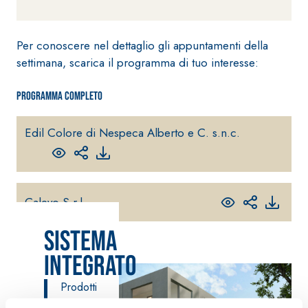
fibrorinforzato a
base di calce
aerea, per interni
Per conoscere nel dettaglio gli appuntamenti della
ed esterni
settimana, scarica il programma di tuo interesse:
Programma completo
Edil Colore di Nespeca Alberto e C. s.n.c.
Sistema POSA
PAVIMENTI E
RIVESTIMENTI
Sistema RIPRISTINO
FASSAFLOOR
DEL CALCESTRUZZO
Calevo S.r.l.
– FONDI DI
PRODOTTI
POSA
TIXOTROPICI
Sistema
FASSAFLOOR L
GEOACTIVE R4 40
A 8.30
Lisciatura
Malta rapida
Integrato
autolivellante
contenente speciali
a base di
Prodotti
leganti
anidrite e
pensati
solfatoresistenti,