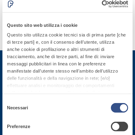
quarzo, ad
per tutte
polimero-
alta
le
modificata,
conducibilità
esigenze.
tixotropica,
termica per
Questo sito web utilizza i cookie
fibrorinforzata, per
la
la passivazione,
Questo sito utilizza cookie tecnici sia di prima parte [che
Scopri
realizzazione
riparazione,
di terze parti] e, con il consenso dell’utente, utilizza
di più
di massetti
rasatura e
anche cookie di profilazione o altri strumenti di
radianti a
protezione di
tracciamento, anche di terze parti, al fine di: inviare
basso
strutture in
messaggi pubblicitari in linea con le preferenze
Sistema
spessore in
calcestruzzo
ISOLAMENTO
manifestate dall’utente stesso nell’ambito dell’utilizzo
®
TERMICO
ambienti
Iscriviti alla newsletter
delle funzionalità e della navigazione in rete; [e/o]
FASSATHERM
interni.
effettuare analisi e monitoraggio dei comportamenti
COLLANTI E RASANTI
dell’utente; [e/o] consentire all’utente di effettuare
Rimani aggiornato con le ultime novità di Fassa Bortolo
A 96 RESPHIRA
comunicazioni e interazioni attraverso i social.
Selezione
Collante-rasante
Cliccando sul tasto “
ACCETTA TUTTI
”, l’utente
Necessari
del
alleggerito, fibrato,
acconsente all’uso di tutti i cookie non tecnici, inclusi
consenso
con calce idraulica
quindi quelli di profilazione, analitici e social. Il consenso
naturale NHL 3,5 e
Preferenze
è facoltativo e può essere revocato in qualsiasi
speciali inerti