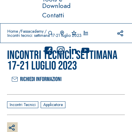
Download
Contatti
Prodotti in primo piano
download
home
Home
Fassacademy
Incontri tecnici: settimana 17-21 luglio 2023
Incontri tecnici: settimana
17-21 luglio 2023
Richiedi informazioni
Sistema
FASSACOLO
®
UR
Sistema POSA
PITTURE
PAVIMENTI E
RIVESTIMENTI
SICURA G3
Incontri Tecnici
Applicatore
–
AQU
IMPERMEABILIZ
Idropittura
®
AZIP
ZANTI
decorativa
AQUAZIP ONE PRO
ultra opaca
Guaina