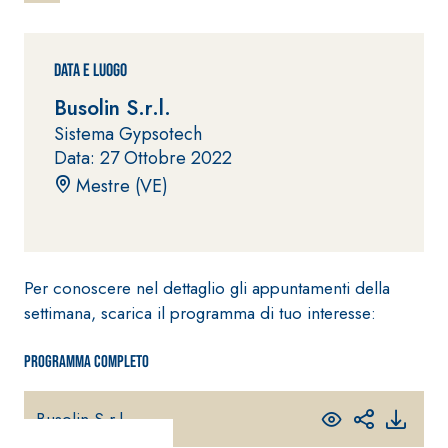
ad elevata
impermeabilizzante
qualità per
elastica
interni
monocomponente
Data e Luogo
polimero
Busolin S.r.l.
cementizia
Sistema Gypsotech
Data: 27 Ottobre 2022
Mestre (VE)
Sistema
GYPSOTEC
®
H
Per conoscere nel dettaglio gli appuntamenti della
Sistema
LASTRE
INTONACATURA E
settimana, scarica il programma di tuo interesse:
COSTRUZIONE
®
GYPSOTECH
PRODOTTI A BASE
CALCE AEREA
Programma completo
GypsoLIGNUM
Lastra in
TIPO DEFH1IR
cartongesso
KB 13 EVOLUTION
Intonaco di fondo
Busolin S.r.l.
bianco