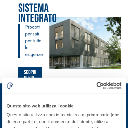
Sistema
fibrorinforzato a
base di calce
Integrato
aerea, per interni
ed esterni
Prodotti
pensati
per tutte
le
esigenze.
Sistema POSA
PAVIMENTI E
Scopri
RIVESTIMENTI
Sistema RIPRISTINO
di più
FASSAFLOOR
DEL CALCESTRUZZO
– FONDI DI
PRODOTTI
POSA
TIXOTROPICI
FASSAFLOOR L
GEOACTIVE R4 40
A 8.30
Lisciatura
Questo sito web utilizza i cookie
Malta rapida
Iscriviti alla newsletter
autolivellante
contenente speciali
Questo sito utilizza cookie tecnici sia di prima parte [che
a base di
leganti
di terze parti] e, con il consenso dell’utente, utilizza
anidrite e
Rimani aggiornato con le ultime novità di Fassa Bortolo
solfatoresistenti,