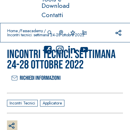
Download
Contatti
Prodotti in primo piano
download
home
Home
Fassacademy
Incontri tecnici: settimana 24-28 ottobre 2022
Incontri tecnici: settimana
24-28 ottobre 2022
Richiedi informazioni
Sistema
FASSACOLO
®
UR
Sistema POSA
PITTURE
PAVIMENTI E
RIVESTIMENTI
SICURA G3
Incontri Tecnici
Applicatore
–
AQU
IMPERMEABILIZ
Idropittura
®
AZIP
ZANTI
decorativa
AQUAZIP ONE PRO
ultra opaca
Guaina