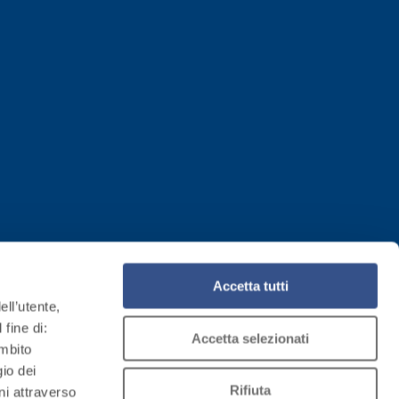
Accetta tutti
ell’utente,
 fine di:
Accetta selezionati
ambito
gio dei
Rifiuta
ni attraverso