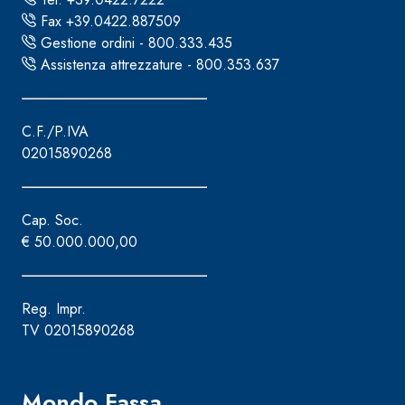
Fax +39.0422.887509
Gestione ordini - 800.333.435
Assistenza attrezzature - 800.353.637
C.F./P.IVA
02015890268
Cap. Soc.
€ 50.000.000,00
Reg. Impr.
TV 02015890268
Sistema ISOLAMENTO TERMICO FASSATHERM
COLLANTI
®
A 96 RESPHIRA
Collante-rasante alleggerito, fibrato, con calce i
Mondo Fassa