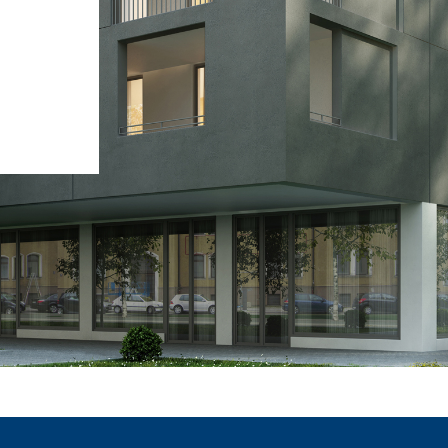
i calce aerea, per
Lastra in cartongesso