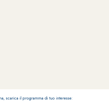
ERMEABILIZZANTI
Sistema FASSACOLOUR
P
®
SICURA G3
nente polimero
Idropittura decorativa ul
na, scarica il programma di tuo interesse: