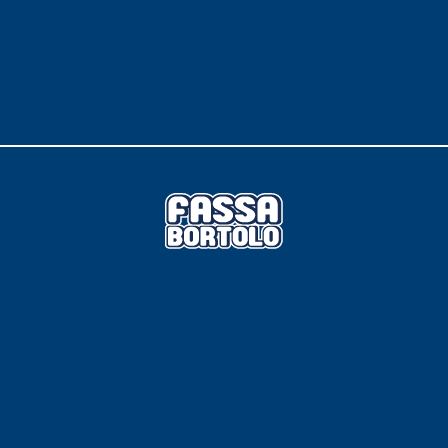
TROPICI
Sistema POSA PAVIMENTI E R
FASSAFLOOR LA 8.30
sistenti, polimero-
Lisciatura autolivellante 
assivazione, riparazione,
termica per la realizzazi
ambienti interni.