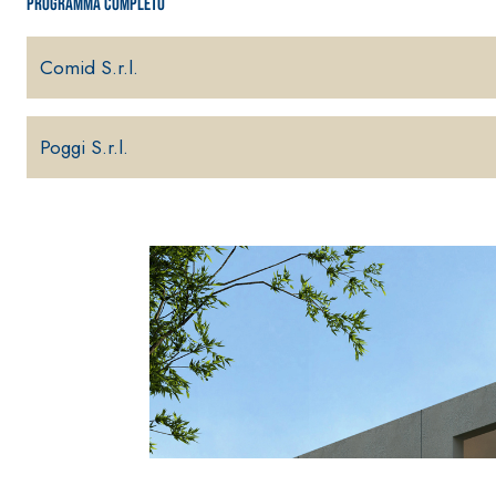
Programma completo
Comid S.r.l.
Poggi S.r.l.
Sistema INTONACATURA E COSTRUZIONE
PRODOTTI A B
KB 13 EVOLUTION