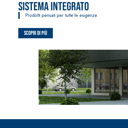
Intonaco di fondo bianco fibrorinforzato a base d
Sistema Integrato
interni ed esterni
Prodotti pensati per tutte le esigenze.
Scopri di più