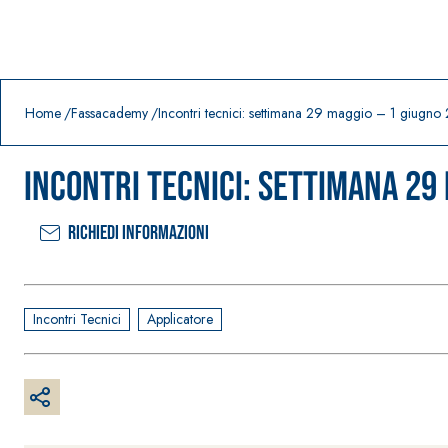
Prodotti in primo piano
download
home
Home
Fassacademy
Incontri tecnici: settimana 29 maggio – 1 giugno
Incontri tecnici: settimana 29 
Richiedi informazioni
Incontri Tecnici
Applicatore