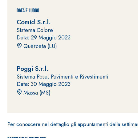
Data e Luogo
Comid S.r.l.
Sistema Colore
Data: 29 Maggio 2023
Querceta (LU)
Sistema POSA PAVIMENTI E RIVESTIMENTI
AQUAZIP
– IMP
®
AQUAZIP ONE PRO
Poggi S.r.l.
Guaina impermeabilizzante elastica monocompo
Sistema Posa, Pavimenti e Rivestimenti
cementizia
Data: 30 Maggio 2023
Massa (MS)
Per conoscere nel dettaglio gli appuntamenti della settima