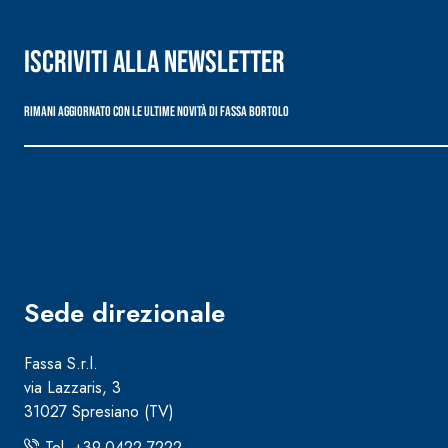
Iscriviti alla newsletter
Rimani aggiornato con le ultime novità di Fassa Bortolo
Sistema RIPRISTINO DEL CALCESTRUZZO
PRODOTTI TIXO
GEOACTIVE R4 40
Malta rapida contenente speciali leganti solfatore
modificata, tixotropica, fibrorinforzata, per la p
rasatura e protezione di strutture in calcestruzzo
Sede direzionale
Fassa S.r.l.
via Lazzaris, 3
31027 Spresiano (TV)
Tel. +39.0422.7222