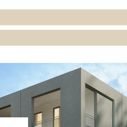
ASE CALCE AEREA
Sistema GYPSOTECH
LAS
®
®
GYPSOTECH
GypsoLIGNUM