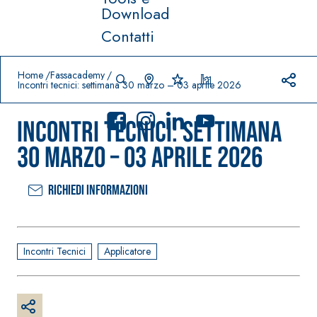
Download
Contatti
Prodotti in primo piano
download
home
Home
Fassacademy
Incontri tecnici: settimana 30 marzo – 03 aprile 2026
Incontri tecnici: settimana
30 marzo – 03 aprile 2026
Richiedi informazioni
Sistema
FASSACOLO
®
UR
Sistema POSA
PITTURE
PAVIMENTI E
RIVESTIMENTI
SICURA G3
Incontri Tecnici
Applicatore
–
AQU
IMPERMEABILIZ
Idropittura
®
AZIP
ZANTI
decorativa
AQUAZIP ONE PRO
ultra opaca
Guaina