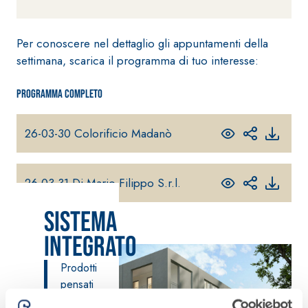
fibrorinforzato a
base di calce
Per conoscere nel dettaglio gli appuntamenti della
aerea, per interni
settimana, scarica il programma di tuo interesse:
ed esterni
Programma completo
26-03-30 Colorificio Madanò
Sistema POSA
PAVIMENTI E
RIVESTIMENTI
26-03-31 Di Mario Filippo S.r.l.
Sistema RIPRISTINO
FASSAFLOOR
DEL CALCESTRUZZO
– FONDI DI
PRODOTTI
POSA
Sistema
TIXOTROPICI
FASSAFLOOR L
Integrato
GEOACTIVE R4 40
A 8.30
Lisciatura
Malta rapida
autolivellante
Prodotti
contenente speciali
a base di
pensati
leganti
anidrite e
per tutte
solfatoresistenti,