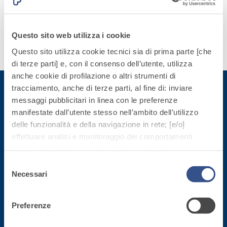
quarzo, ad
le
polimero-
alta
esigenze.
modificata,
conducibilità
tixotropica,
Questo sito web utilizza i cookie
termica per
fibrorinforzata, per
Scopri
Questo sito utilizza cookie tecnici sia di prima parte [che
la
la passivazione,
di più
di terze parti] e, con il consenso dell’utente, utilizza
realizzazione
riparazione,
anche cookie di profilazione o altri strumenti di
di massetti
rasatura e
tracciamento, anche di terze parti, al fine di: inviare
radianti a
protezione di
messaggi pubblicitari in linea con le preferenze
basso
strutture in
Sistema
manifestate dall’utente stesso nell’ambito dell’utilizzo
Iscriviti alla newsletter
spessore in
calcestruzzo
ISOLAMENTO
®
delle funzionalità e della navigazione in rete; [e/o]
TERMICO
ambienti
FASSATHERM
effettuare analisi e monitoraggio dei comportamenti
interni.
Rimani aggiornato con le ultime novità di Fassa Bortolo
COLLANTI E RASANTI
dell’utente; [e/o] consentire all’utente di effettuare
comunicazioni e interazioni attraverso i social.
A 96 RESPHIRA
Selezione
Cliccando sul tasto “
ACCETTA TUTTI
”, l’utente
Collante-rasante
Necessari
del
acconsente all’uso di tutti i cookie non tecnici, inclusi
alleggerito, fibrato,
consenso
quindi quelli di profilazione, analitici e social. Il consenso
con calce idraulica
Preferenze
è facoltativo e può essere revocato in qualsiasi
naturale NHL 3,5 e
momento.
speciali inerti