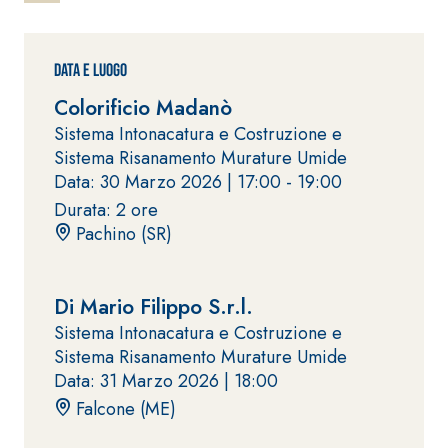
ad elevata
impermeabilizzante
qualità per
elastica
interni
monocomponente
Data e Luogo
polimero
Colorificio Madanò
cementizia
Sistema Intonacatura e Costruzione e
Sistema Risanamento Murature Umide
Data: 30 Marzo 2026 |
17:00 - 19:00
Durata: 2 ore
Pachino (SR)
Sistema
GYPSOTEC
®
H
Sistema
Di Mario Filippo S.r.l.
LASTRE
INTONACATURA E
COSTRUZIONE
Sistema Intonacatura e Costruzione e
®
GYPSOTECH
PRODOTTI A BASE
Sistema Risanamento Murature Umide
CALCE AEREA
GypsoLIGNUM
Lastra in
Data: 31 Marzo 2026 |
18:00
TIPO DEFH1IR
cartongesso
KB 13 EVOLUTION
Falcone (ME)
Intonaco di fondo
bianco