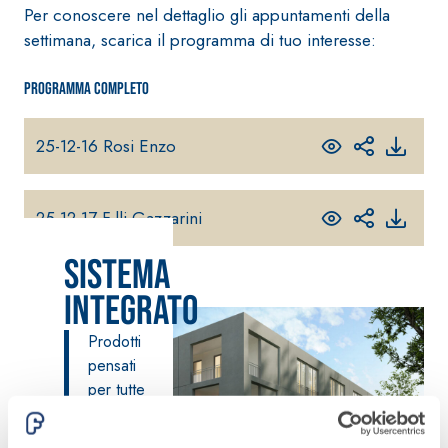
Per conoscere nel dettaglio gli appuntamenti della
fibrorinforzato a
settimana, scarica il programma di tuo interesse:
base di calce
aerea, per interni
ed esterni
Programma completo
25-12-16 Rosi Enzo
25-12-17 F.lli Gazzarini
Sistema POSA
PAVIMENTI E
RIVESTIMENTI
Sistema
Sistema RIPRISTINO
FASSAFLOOR
DEL CALCESTRUZZO
– FONDI DI
Integrato
PRODOTTI
POSA
TIXOTROPICI
FASSAFLOOR L
Prodotti
GEOACTIVE R4 40
A 8.30
Lisciatura
pensati
Malta rapida
autolivellante
per tutte
contenente speciali
a base di
le
leganti
anidrite e
esigenze.
solfatoresistenti,