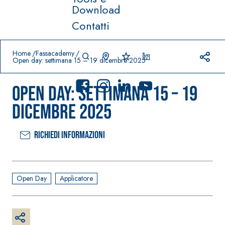
Download
Contatti
Prodotti in primo piano
download
home
Home
Fassacademy
Open day: settimana 15 – 19 dicembre 2025
Open day: settimana 15 – 19
dicembre 2025
Richiedi informazioni
Sistema
FASSACOLO
®
UR
Sistema POSA
PITTURE
PAVIMENTI E
RIVESTIMENTI
SICURA G3
Open Day
Applicatore
–
AQU
IMPERMEABILIZ
Idropittura
®
AZIP
ZANTI
decorativa
AQUAZIP ONE PRO
ultra opaca
Guaina