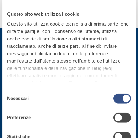
quarzo, ad
polimero-
alta
modificata,
Questo sito web utilizza i cookie
Scopri
conducibilità
tixotropica,
di più
Questo sito utilizza cookie tecnici sia di prima parte [che
termica per
fibrorinforzata, per
di terze parti] e, con il consenso dell’utente, utilizza
la
la passivazione,
anche cookie di profilazione o altri strumenti di
realizzazione
riparazione,
tracciamento, anche di terze parti, al fine di: inviare
di massetti
rasatura e
messaggi pubblicitari in linea con le preferenze
Iscriviti alla newsletter
radianti a
protezione di
manifestate dall’utente stesso nell’ambito dell’utilizzo
basso
strutture in
Sistema
delle funzionalità e della navigazione in rete; [e/o]
spessore in
Rimani aggiornato con le ultime novità di Fassa Bortolo
calcestruzzo
ISOLAMENTO
®
effettuare analisi e monitoraggio dei comportamenti
TERMICO
ambienti
FASSATHERM
dell’utente; [e/o] consentire all’utente di effettuare
interni.
COLLANTI E RASANTI
comunicazioni e interazioni attraverso i social.
Selezione
Cliccando sul tasto “
ACCETTA TUTTI
”, l’utente
A 96 RESPHIRA
Necessari
del
acconsente all’uso di tutti i cookie non tecnici, inclusi
Collante-rasante
consenso
quindi quelli di profilazione, analitici e social. Il consenso
alleggerito, fibrato,
Preferenze
è facoltativo e può essere revocato in qualsiasi
con calce idraulica
momento.
naturale NHL 3,5 e
Sede direzionale
Se l’utente desidera gestire le proprie preferenze può
speciali inerti
Statistiche