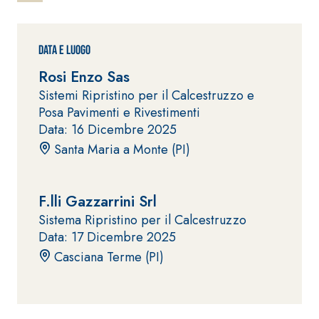
ad elevata
impermeabilizzante
qualità per
elastica
interni
monocomponente
Data e Luogo
polimero
Rosi Enzo Sas
cementizia
Sistemi Ripristino per il Calcestruzzo e
Posa Pavimenti e Rivestimenti
Data: 16 Dicembre 2025
Santa Maria a Monte (PI)
Sistema
GYPSOTEC
®
F.lli Gazzarrini Srl
H
Sistema
Sistema Ripristino per il Calcestruzzo
LASTRE
INTONACATURA E
COSTRUZIONE
Data: 17 Dicembre 2025
®
GYPSOTECH
PRODOTTI A BASE
Casciana Terme (PI)
CALCE AEREA
GypsoLIGNUM
Lastra in
TIPO DEFH1IR
cartongesso
KB 13 EVOLUTION
Intonaco di fondo
bianco