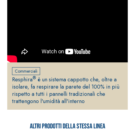
inerti alleggeriti
Commerciali
®
Resphira
è un sistema cappotto che, oltre a
isolare, fa respirare la parete del 100% in più
rispetto a tutti i pannelli tradizionali che
trattengono l'umidità all'interno
Altri prodotti della stessa linea