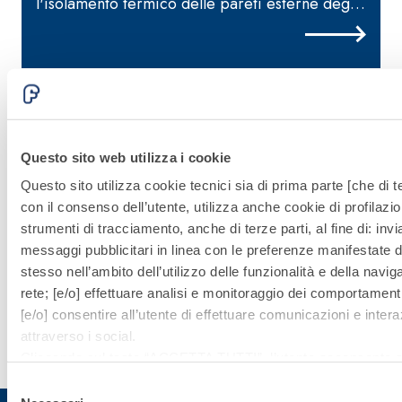
l'isolamento termico delle pareti esterne degli
g
edifici
Sistema
Questo sito web utilizza i cookie
Questo sito utilizza cookie tecnici sia di prima parte [che di te
ISOLAMENTO
con il consenso dell’utente, utilizza anche cookie di profilazio
TERMICO
strumenti di tracciamento, anche di terze parti, al fine di: invi
messaggi pubblicitari in linea con le preferenze manifestate d
FASSATHERM
stesso nell’ambito dell’utilizzo delle funzionalità e della navig
rete; [e/o] effettuare analisi e monitoraggio dei comportamenti
[e/o] consentire all’utente di effettuare comunicazioni e intera
Scopri di
attraverso i social.
più
Cliccando sul tasto “
ACCETTA TUTTI
”, l’utente acconsente al
i cookie non tecnici, inclusi quindi quelli di profilazione, analiti
Selezione
consenso è facoltativo e può essere revocato in qualsiasi m