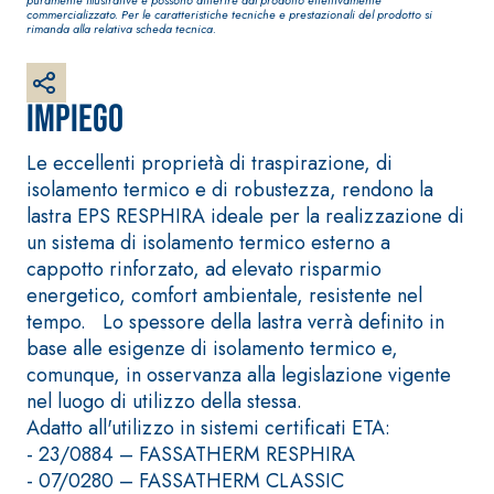
bianco fibrorinforzato
commercializzato. Per le caratteristiche tecniche e prestazionali del prodotto si
a base di calce aerea,
rimanda alla relativa scheda tecnica.
per interni ed esterni
Impiego
Le eccellenti proprietà di traspirazione, di
isolamento termico e di robustezza, rendono la
lastra EPS RESPHIRA ideale per la realizzazione di
un sistema di isolamento termico esterno a
cappotto rinforzato, ad elevato risparmio
energetico, comfort ambientale, resistente nel
tempo. Lo spessore della lastra verrà definito in
Sistema RIPRISTINO DEL
Sistema POSA PAVIM
CALCESTRUZZO
RIVESTIMENTI
base alle esigenze di isolamento termico e,
PRODOTTI TIXOTROPICI
FASSAFLOOR – FON
comunque, in osservanza alla legislazione vigente
POSA
nel luogo di utilizzo della stessa.
GEOACTIVE R4 40
FASSAFLOOR LA 8.
Adatto all'utilizzo in sistemi certificati ETA:
Malta rapida
Lisciatura autolive
- 23/0884 – FASSATHERM RESPHIRA
contenente speciali
a base di anidrite
- 07/0280 – FASSATHERM CLASSIC
leganti solfatoresistenti,