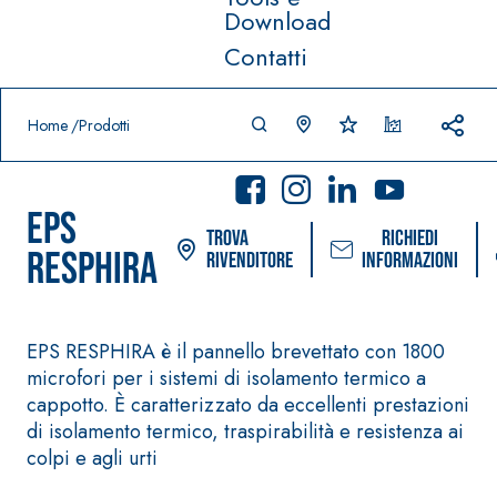
Download
Contatti
Prodotti in primo piano
download
home
Home
Prodotti
EPS
Trova
Richiedi
RESPHIRA
rivenditore
informazioni
EPS RESPHIRA è il pannello brevettato con 1800
Sistema POSA PAVIMENTI E
Sistema FASSACOL
microfori per i sistemi di isolamento termico a
RIVESTIMENTI
PITTURE
cappotto. È caratterizzato da eccellenti prestazioni
–
AQUA
IMPERMEABILIZZA
SICURA G3
®
di isolamento termico, traspirabilità e resistenza ai
ZIP
NTI
Idropittura decor
colpi e agli urti
AQUAZIP ONE PRO
ultra opaca ad el