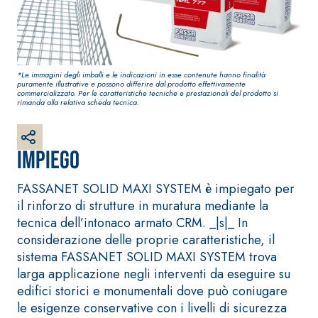
bianco fibrorinforzato
a base di calce aerea,
per interni ed esterni
*Le immagini degli imballi e le indicazioni in esse contenute hanno finalità
puramente illustrative e possono differire dal prodotto effettivamente
commercializzato. Per le caratteristiche tecniche e prestazionali del prodotto si
rimanda alla relativa scheda tecnica.
Impiego
FASSANET SOLID MAXI SYSTEM è impiegato per
il rinforzo di strutture in muratura mediante la
Sistema RIPRISTINO DEL
Sistema POSA PAVIM
tecnica dell’intonaco armato CRM. _|s|_ In
CALCESTRUZZO
RIVESTIMENTI
considerazione delle proprie caratteristiche, il
PRODOTTI TIXOTROPICI
FASSAFLOOR – FON
POSA
sistema FASSANET SOLID MAXI SYSTEM trova
GEOACTIVE R4 40
larga applicazione negli interventi da eseguire su
FASSAFLOOR LA 8.
Malta rapida
edifici storici e monumentali dove può coniugare
Lisciatura autoliv
contenente speciali
le esigenze conservative con i livelli di sicurezza
a base di anidrit
leganti solfatoresistenti,