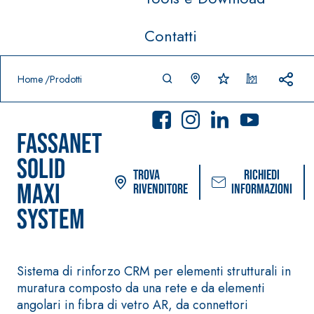
Contatti
Prodotti in primo piano
download
home
Home
Prodotti
FASSANET
SOLID
Trova
Richiedi
MAXI
rivenditore
informazioni
SYSTEM
Sistema POSA PAVIMENTI E
Sistema FASSACOL
RIVESTIMENTI
PITTURE
–
AQUA
IMPERMEABILIZZA
SICURA G3
®
Sistema di rinforzo CRM per elementi strutturali in
ZIP
NTI
Idropittura decor
muratura composto da una rete e da elementi
AQUAZIP ONE PRO
ultra opaca ad el
angolari in fibra di vetro AR, da connettori