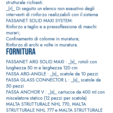
strutturale richiesti.
quarzo, ad alta
polimero-modificata,
_|r|_ Di seguito un elenco non esaustivo degli
conducibilità ter
tixotropica,
interventi di rinforzo realizzabili con il sistema
per la realizzazi
fibrorinforzata, per la
FASSANET SOLID MAXI SYSTEM:
massetti radianti 
passivazione,
Rinforzo a taglio e a pressoflessione di maschi
basso spessore i
riparazione, rasatura e
murari;
ambienti interni.
protezione di strutture
Confinamento di colonne in muratura;
in calcestruzzo
Rinforzo di archi e volte in muratura.
Fornitura
FASSANET ARG SOLID MAXI : _|s|_ rotoli con
lunghezza 50 m e larghezza 120 cm
Sistema ISOLAMENTO
®
FASSA ARG-ANGLE : _|s|_ scatole da 10 pezzi
TERMICO FASSATHERM
FASSA GLASS CONNECTOR L : _|s|_ scatole da
COLLANTI E RASANTI
50 pezzi
A 96 RESPHIRA
FASSA ANCHOR V : _|s|_ cartucce da 400 ml con
Collante-rasante
miscelatore statico (12 pezzi per scatola)
alleggerito, fibrato, con
MALTA STRUTTURALE NHL 770, MALTA
calce idraulica naturale
STRUTTURALE NHL 777 e MALTA STRUTTURALE
NHL 3,5 e speciali