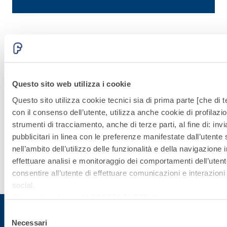
connettori preformati a forma di L e da
c
specifiche malte fibrorinforzate
s
Sistema
CONSOLIDAM
Questo sito web utilizza i cookie
Questo sito utilizza cookie tecnici sia di prima parte [che di te
E RINFORZO
con il consenso dell’utente, utilizza anche cookie di profilazio
STRUTTURAL
strumenti di tracciamento, anche di terze parti, al fine di: in
pubblicitari in linea con le preferenze manifestate dall’utente
nell’ambito dell’utilizzo delle funzionalità e della navigazione i
Scopri di
effettuare analisi e monitoraggio dei comportamenti dell’utente
più
consentire all’utente di effettuare comunicazioni e interazioni 
social.
Cliccando sul tasto “
ACCETTA TUTTI
”, l’utente acconsente al
i cookie non tecnici, inclusi quindi quelli di profilazione, analiti
Selezione
consenso è facoltativo e può essere revocato in qualsiasi m
Necessari
del