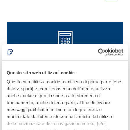
tutti
alleggeriti
FASSAPROTECTION PARETE R2
Tools e calcolatori
Tutti gli strumenti per dare forma ai tuoi progetti.
Questo sito web utilizza i cookie
Questo sito utilizza cookie tecnici sia di prima parte [che
Scopri di più
di terze parti] e, con il consenso dell’utente, utilizza
anche cookie di profilazione o altri strumenti di
tracciamento, anche di terze parti, al fine di: inviare
messaggi pubblicitari in linea con le preferenze
manifestate dall’utente stesso nell’ambito dell’utilizzo
delle funzionalità e della navigazione in rete; [e/o]