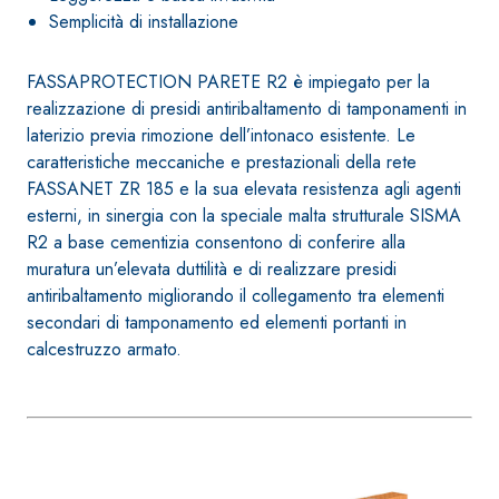
opaca ad elev
Guaina impermeabilizzante
Semplicità di installazione
per interni
elastica monocomponente
polimero cementizia
FASSAPROTECTION PARETE R2 è impiegato per la
realizzazione di presidi antiribaltamento di tamponamenti in
laterizio previa rimozione dell’intonaco esistente. Le
caratteristiche meccaniche e prestazionali della rete
FASSANET ZR 185 e la sua elevata resistenza agli agenti
esterni, in sinergia con la speciale malta strutturale SISMA
R2 a base cementizia consentono di conferire alla
muratura un’elevata duttilità e di realizzare presidi
antiribaltamento migliorando il collegamento tra elementi
secondari di tamponamento ed elementi portanti in
calcestruzzo armato.
Sistema INTONACATURA E
Sistema GYPS
COSTRUZIONE
LASTRE
PRODOTTI A BASE CALCE
AEREA
®
GYPSOTECH
IPO DEFH1IR
Lastra in car
KB 13 EVOLUTION