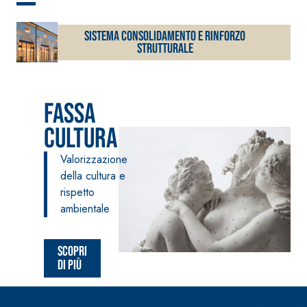
Collante-rasante alleggerito,
fibrato, con calce idraulica
Sistema CONSOLIDAMENTO E RINFORZO
naturale NHL 3,5 e speciali
STRUTTURALE
inerti alleggeriti
Fassa
cultura
Valorizzazione
della cultura e
rispetto
ambientale
Scopri
di più