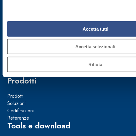
Azienda
Sostenibilità
Accetta tutti
FassAcademy
FassArchitettura
Accetta selezionati
Fassa per la Cultura
Fassa per lo Sport
Rifiuta
News e video
Prodotti
Prodotti
Soluzioni
Certificazioni
Referenze
Tools e download