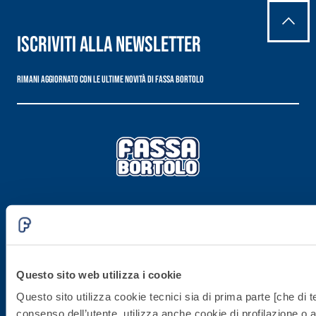
Iscriviti alla newsletter
Rimani aggiornato con le ultime novità di Fassa Bortolo
Sede direzionale
Fassa S.r.l.
via Lazzaris, 3
Questo sito web utilizza i cookie
31027 Spresiano (TV)
Questo sito utilizza cookie tecnici sia di prima parte [che di te
consenso dell’utente, utilizza anche cookie di profilazione o al