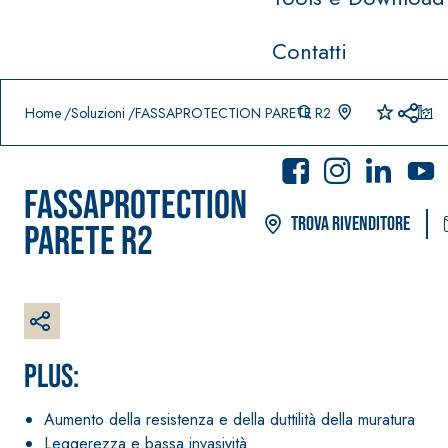
Contatti
Prodotti in primo piano
download
home
Home
Soluzioni
FASSAPROTECTION PARETE R2
FASSAPROTECTION
Trova rivenditore
PARETE R2
Sistema POSA PAVIMENTI E
Sistema FASS
PLUS:
RIVESTIMENTI
PITTURE
AQUAZI
–
®
P
IMPERMEABILIZZANTI
SICURA G3
Aumento della resistenza e della duttilità della muratura
Idropittura d
AQUAZIP ONE PRO
Leggerezza e bassa invasività